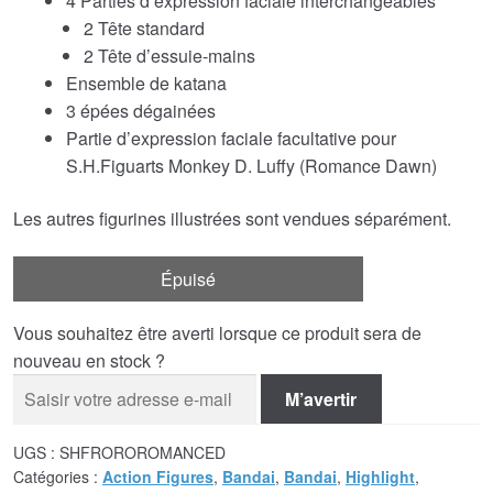
4 Parties d’expression faciale interchangeables
2 Tête standard
2 Tête d’essuie-mains
Ensemble de katana
3 épées dégainées
Partie d’expression faciale facultative pour
S.H.Figuarts Monkey D. Luffy (Romance Dawn)
Les autres figurines illustrées sont vendues séparément.
Épuisé
Vous souhaitez être averti lorsque ce produit sera de
nouveau en stock ?
M’avertir
UGS :
SHFROROROMANCED
Catégories :
Action Figures
,
Bandai
,
Bandai
,
Highlight
,