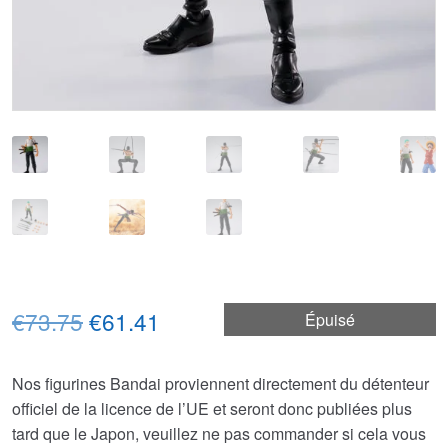
Le
Le
€73.75
€61.41
Épuisé
prix
prix
Nos figurines Bandai proviennent directement du détenteur
initial
actuel
officiel de la licence de l’UE et seront donc publiées plus
était :
est :
tard que le Japon, veuillez ne pas commander si cela vous