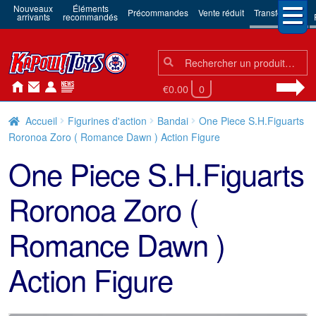
Nouveaux
Éléments
Précommandes
Vente réduit
Transformers
arrivants
recommandés
Chercher:
Chercher
€0.00
0
Accueil
Figurines d'action
Bandai
One Piece S.H.Figuarts
Roronoa Zoro ( Romance Dawn ) Action Figure
One Piece S.H.Figuarts
Roronoa Zoro (
Romance Dawn )
Action Figure