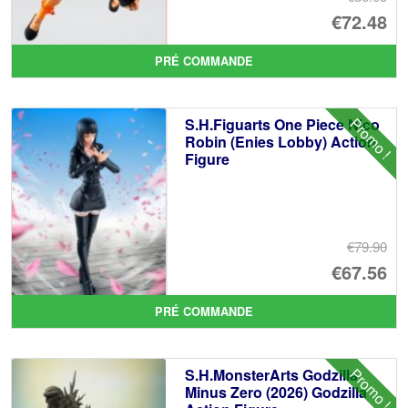
Le
€72.48
pr
Le
PRÉ COMMANDE
ini
pr
éta
ac
Promo !
S.H.Figuarts One Piece Nico
€8
es
Robin (Enies Lobby) Action
Figure
€7
€79.90
Le
€67.56
pr
Le
PRÉ COMMANDE
ini
pr
éta
ac
Promo !
S.H.MonsterArts Godzilla
€7
es
Minus Zero (2026) Godzilla