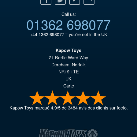
Call us:
01362 698077
+44 1362 698077
if you're not in the UK
Kapow Toys
21 Bertie Ward Way
Dereham
,
Norfolk
NR19 1TE
UK
Carte
Kapow Toys
marqué
4.9
/
5
de
3484
avis des clients sur feefo.