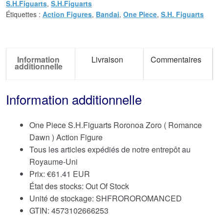
S.H.Figuarts
,
S.H.Figuarts
Étiquettes :
Action Figures
,
Bandai
,
One Piece
,
S.H. Figuarts
Information
Livraison
Commentaires
additionnelle
Information additionnelle
One Piece S.H.Figuarts Roronoa Zoro ( Romance
Dawn ) Action Figure
Tous les articles expédiés de notre entrepôt au
Royaume-Uni
Prix:
€
61.41 EUR
État des stocks: Out Of Stock
Unité de stockage: SHFROROROMANCED
GTIN: 4573102666253