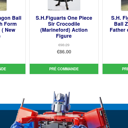
agon Ball
S.H.Figuarts One Piece
S.H. F
th Form
Sir Crocodile
Ball 
e ( New
(Marineford) Action
Father 
)
Figure
€98.29
Le
€86.00
prix
Le
ial
initial
prix
NDE
PRÉ COMMANDE
PR
t :
uel
était :
actuel
02.
:
€98.29.
est :
82.
€86.00.