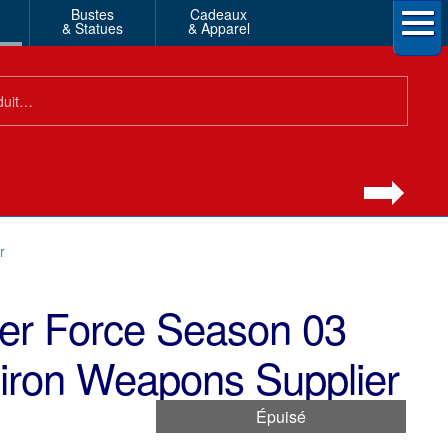
Bustes
Cadeaux
& Statues
& Apparel
r
ter Force Season 03
ron Weapons Supplier
Épuisé