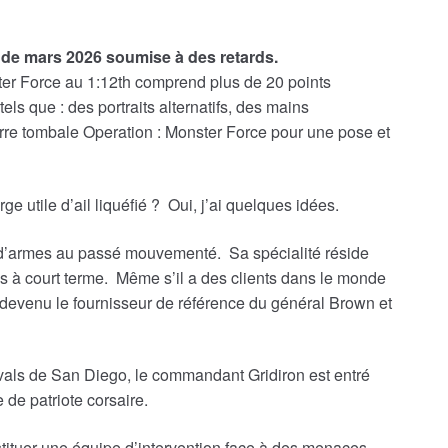
 de mars 2026 soumise à des retards.
ter Force au 1:12th comprend plus de 20 points
els que : des portraits alternatifs, des mains
rre tombale Operation : Monster Force pour une pose et
e utile d’ail liquéfié ? Oui, j’ai quelques idées.
d’armes au passé mouvementé. Sa spécialité réside
 à court terme. Même s’il a des clients dans le monde
st devenu le fournisseur de référence du général Brown et
als de San Diego, le commandant Gridiron est entré
 de patriote corsaire.
tituer une équipe d’intervention face à des menaces