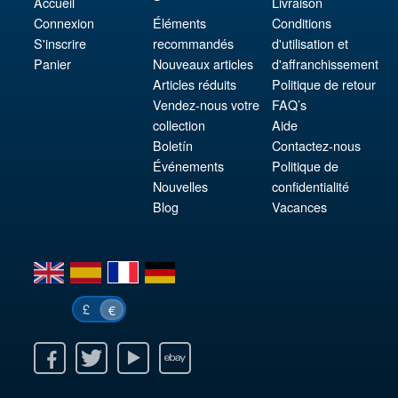
Accueil
Livraison
Connexion
Éléments
Conditions
S'inscrire
recommandés
d'utilisation et
Panier
Nouveaux articles
d'affranchissement
Articles réduits
Politique de retour
Vendez-nous votre
FAQ’s
collection
Aide
Boletín
Contactez-nous
Événements
Politique de
Nouvelles
confidentialité
Blog
Vacances
en
es
fr
de
£
€
k
itter
Youtube
Ebay