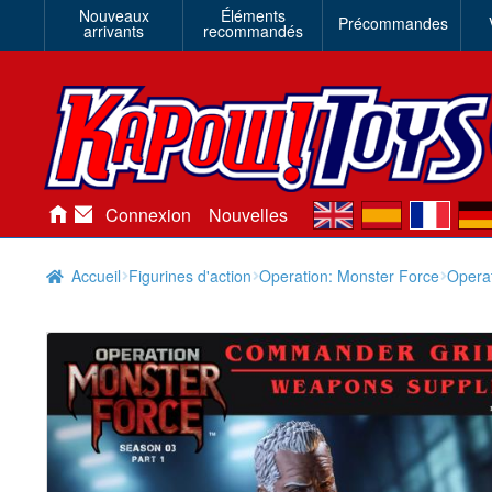
Nouveaux
Éléments
Précommandes
arrivants
recommandés
en
es
fr
de
Connexion
Nouvelles
Accueil
Figurines d'action
Operation: Monster Force
Opera