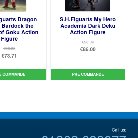
iguarts Dragon
S.H.Figuarts My Hero
Z Bardock the
Academia Dark Deku
of Goku Action
Action Figure
Figure
€98.34
Le
€86.00
€86.05
Le
€73.71
prix
Le
prix
Le
initial
prix
initial
prix
était :
actuel
É COMMANDE
PRÉ COMMANDE
était :
actuel
€98.34.
est :
€86.05.
est :
€86.00.
€73.71.
Call us: