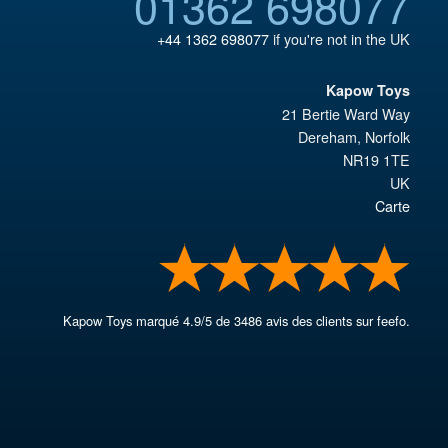
01362 698077
+44 1362 698077
if you're not in the UK
Kapow Toys
21 Bertie Ward Way
Dereham
,
Norfolk
NR19 1TE
UK
Carte
Kapow Toys
marqué
4.9
/
5
de
3486
avis des clients sur feefo.