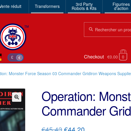
3rd Party
Figurines
Vente réduit
Transformers
Robots & Kits
d'action
Chercher:
Chercher
Checkout
€0.00
0
£
€
tion: Monster Force Season 03 Commander Gridiron Weapons Supplie
Operation: Mons
Commander Gridi
🔍
Le
Le
€45.43
€44.20