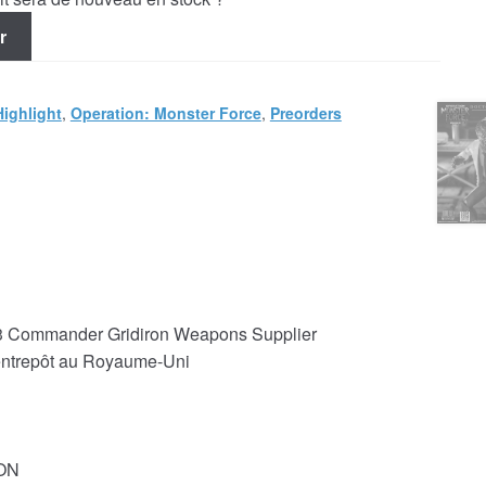
r
Highlight
,
Operation: Monster Force
,
Preorders
03 Commander Gridiron Weapons Supplier
 entrepôt au Royaume-Uni
RON