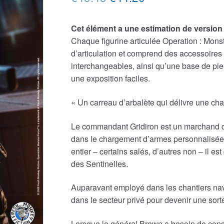
prix
prix
Cet élément a une estimation de version
initial
actuel
Chaque figurine articulée Operation : Mons
était :
est :
d’articulation et comprend des accessoires t
interchangeables, ainsi qu’une base de pie
€45.43.
€44.20.
une exposition faciles.
« Un carreau d’arbalète qui délivre une charg
Le commandant Gridiron est un marchand 
dans le chargement d’armes personnalisées
entier – certains salés, d’autres non – il e
des Sentinelles.
Auparavant employé dans les chantiers nav
dans le secteur privé pour devenir une sorte
Lorsque le général Brown a besoin de cons