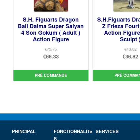
S.H. Figuarts Dragon
S.H.Figuarts Dr
Ball Daima Super Saiyan
Z Frieza Four
4 Son Gokum ( Adult )
Action Figur
Action Figure
Sculpt 
€73.75
€43.02
Le
Le
€66.33
€36.82
prix
Le
prix
Le
initial
prix
init
prix
PRÉ COMMANDE
PRÉ COMMA
était :
actuel
étai
act
€73.75.
est :
€43.
est 
€66.33.
€36.
PRINCIPAL
FONCTIONNALITé
SERVICES
S