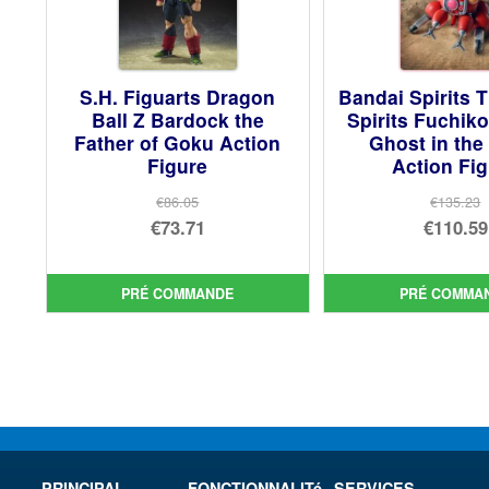
S.H. Figuarts Dragon
Bandai Spirits 
Ball Z Bardock the
Spirits Fuchik
Father of Goku Action
Ghost in the 
Figure
Action Fi
€86.05
€135.23
Le
Le
€73.71
€110.59
prix
Le
prix
Le
initial
prix
init
prix
PRÉ COMMANDE
PRÉ COMMA
était :
actuel
étai
act
€86.05.
est :
€13
est 
€73.71.
€11
PRINCIPAL
FONCTIONNALITé
SERVICES