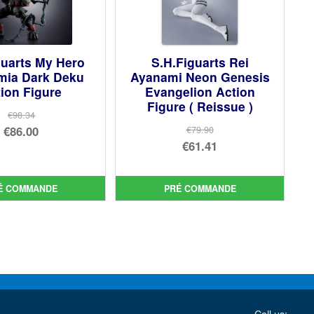
guarts My Hero
S.H.Figuarts Rei
mia Dark Deku
Ayanami Neon Genesis
ion Figure
Evangelion Action
Figure ( Reissue )
€98.34
Le
€86.00
€79.90
Le
€61.41
prix
Le
prix
Le
initial
prix
initial
prix
était :
actuel
É COMMANDE
PRÉ COMMANDE
était :
actuel
€98.34.
est :
€79.90.
est :
€86.00.
€61.41.
Call us: