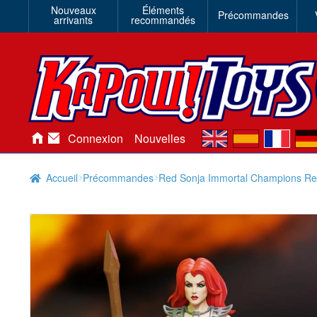
Nouveaux
Éléments
Précommandes
arrivants
recommandés
en
es
fr
de
Connexion
Nouvelles
Accueil
Précommandes
Red Sonja Immortal Champions Red