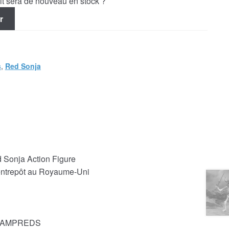
uit sera de nouveau en stock ?
r
s
,
Red Sonja
Sonja Action Figure
 entrepôt au Royaume-Uni
CHAMPREDS