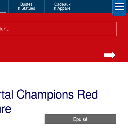
Bustes
Cadeaux
& Statues
& Apparel
tal Champions Red
ure
Épuisé