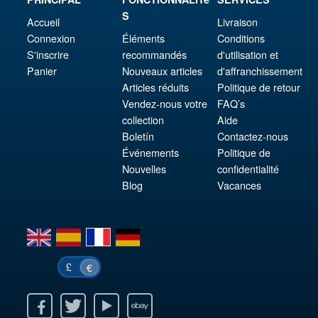
S
Accueil
Livraison
Connexion
Éléments
Conditions
S'inscrire
recommandés
d'utilisation et
Panier
Nouveaux articles
d'affranchissement
Articles réduits
Politique de retour
Vendez-nous votre
FAQ’s
collection
Aide
Boletín
Contactez-nous
Événements
Politique de
Nouvelles
confidentialité
Blog
Vacances
en
es
fr
de
£
€
k
itter
Youtube
Ebay