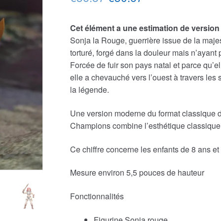
prix
prix
Cet élément a une estimation de version 
initial
actuel
Sonja la Rouge, guerrière issue de la maje
était :
est :
torturé, forgé dans la douleur mais n’ayant 
Forcée de fuir son pays natal et parce qu’el
€36.87.
€30.67.
elle a chevauché vers l’ouest à travers le
la légende.
Une version moderne du format classique de
Champions combine l’esthétique classique d
Ce chiffre concerne les enfants de 8 ans et
Mesure environ 5,5 pouces de hauteur
Fonctionnalités
Figurine Sonja rouge