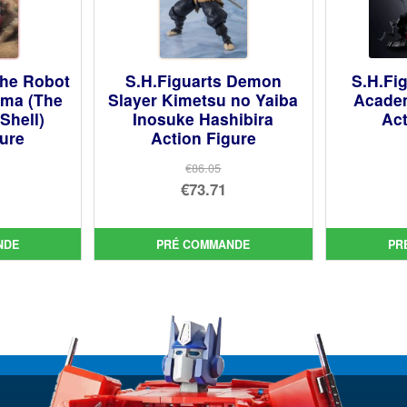
The Robot
S.H.Figuarts Demon
S.H.Fi
oma (The
Slayer Kimetsu no Yaiba
Acade
Shell)
Inosuke Hashibira
Act
gure
Action Figure
€86.05
Le
€73.71
prix
Le
ial
initial
prix
NDE
PRÉ COMMANDE
PR
t :
uel
était :
actuel
5.23.
:
€86.05.
est :
0.59.
€73.71.