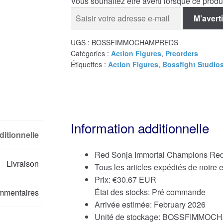
Vous souhaitez être averti lorsque ce prod
M’averti
UGS :
BOSSFIMMOCHAMPREDS
Catégories :
Action Figures
,
Preorders
Étiquettes :
Action Figures
,
Bossfight Studio
Information additionnelle
ditionnelle
Red Sonja Immortal Champions Red 
Livraison
Tous les articles expédiés de notre
Prix:
€
30.67 EUR
État des stocks: Pré commande
mmentaires
Arrivée estimée: February 2026
Unité de stockage: BOSSFIMMO