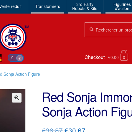
3rd Party
Figurines
Vente réduit
Transformers
Robots & Kits
d'action
Chercher:
Chercher
Checkout
€0.00
0
£
€
 Sonja Action Figure
Red Sonja Immor
Sonja Action Fig
🔍
Le
Le
€36.87
€30.67