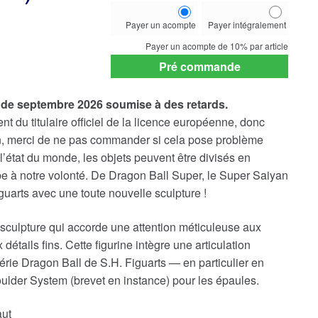
Choose
Payer un acompte
Payer intégralement
your
payment
Payer un acompte de
10%
par article
option
Pré commande
 de septembre 2026 soumise à des retards.
t du titulaire officiel de la licence européenne, donc
on, merci de ne pas commander si cela pose problème
’état du monde, les objets peuvent être divisés en
ppe à notre volonté. De Dragon Ball Super, le Super Saiyan
arts avec une toute nouvelle sculpture !
 sculpture qui accorde une attention méticuleuse aux
détails fins. Cette figurine intègre une articulation
rie Dragon Ball de S.H. Figuarts — en particulier en
der System (brevet en instance) pour les épaules.
aut