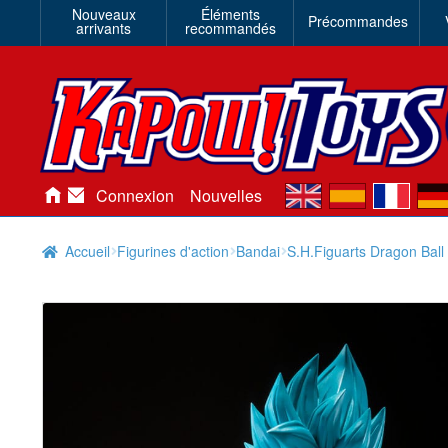
Nouveaux
Éléments
Précommandes
arrivants
recommandés
en
es
fr
de
Connexion
Nouvelles
Accueil
Figurines d'action
Bandai
S.H.Figuarts Dragon Bal