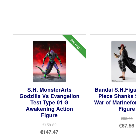
Promo !
S.H. MonsterArts
Bandai S.H.Fig
Godzilla Vs Evangelion
Piece Shanks
Test Type 01 G
War of Marinefo
Awakening Action
Figure
Figure
€86.05
Le
€67.56
€159.82
Le
€147.47
prix
Le