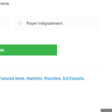
rects
Payer intégralement
de
Featured Items
,
Highlight
,
Preorders
,
S.H.Figuarts
,