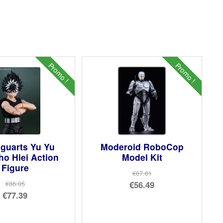
Promo !
Promo !
iguarts Yu Yu
Moderoid RoboCop
o Hiei Action
Model Kit
Figure
€67.61
Le
€56.49
€86.05
Le
€77.39
prix
Le
prix
Le
initial
prix
initial
prix