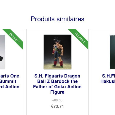
Produits similaires
Promo !
Promo !
uarts One
S.H. Figuarts Dragon
S.H.F
 Summit
Ball Z Bardock the
Hakush
rd Action
Father of Goku Action
Figure
€86.05
Le
€73.71
prix
Le