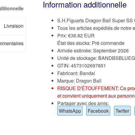
Information additionnelle
ditionnelle
S.H.Figuarts Dragon Ball Super SS 
Livraison
Tous les articles expédiés de notre
Prix:
€
36.82 EUR
État des stocks: Pré commande
mmentaires
Arrivée estimée: September 2026
Unité de stockage: BANDBSBLUE
GTIN: 4573102697851
Fabricant: Bandai
Marque:
Dragon Ball
RISQUE D'ÉTOUFFEMENT: Ce produit p
et convient uniquement aux personn
Partager avec des amis:
WhatsApp
Facebook
Twitter