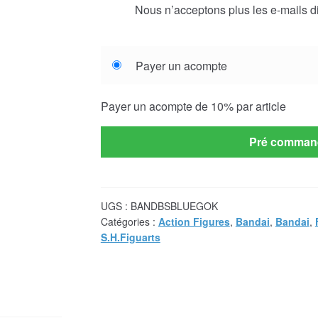
Nous n’acceptons plus les e-mails di
Choose
Payer un acompte
your
payment
Payer un acompte de
10%
par article
option
Pré comman
UGS :
BANDBSBLUEGOK
Catégories :
Action Figures
,
Bandai
,
Bandai
,
S.H.Figuarts