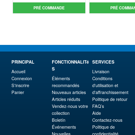
prix
Le
init
prix
PRÉ COMMANDE
PRÉ COMMA
initial
prix
étai
act
était :
actuel
€86.
est 
€159.82.
est :
€67.
€147.47.
PRINCIPAL
FONCTIONNALITé
SERVICES
S
Accueil
Livraison
Connexion
Éléments
Conditions
S'inscrire
recommandés
d'utilisation et
Panier
Nouveaux articles
d'affranchissement
Articles réduits
Politique de retour
Vendez-nous votre
FAQ’s
collection
Aide
Boletín
Contactez-nous
Événements
Politique de
Nouvelles
confidentialité