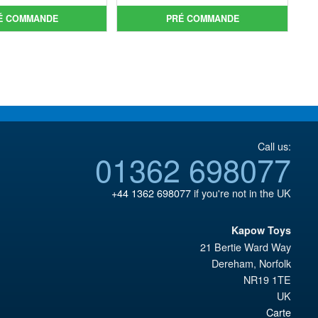
était :
actuel
était :
actuel
É COMMANDE
PRÉ COMMANDE
€67.61.
est :
€86.05.
est :
€56.49.
€77.39.
Call us:
01362 698077
+44 1362 698077
if you're not in the UK
Kapow Toys
21 Bertie Ward Way
Dereham
,
Norfolk
NR19 1TE
UK
Carte