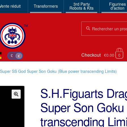
3rd Party
Figurines
Vente réduit
Transformers
Robots & Kits
d'action
Chercher:
Chercher
Checkout
€0.00
0
£
€
l Super SS God Super Son Goku (Blue power transcending Limits)
S.H.Figuarts Dra
Super Son Goku 
🔍
transcending Limi