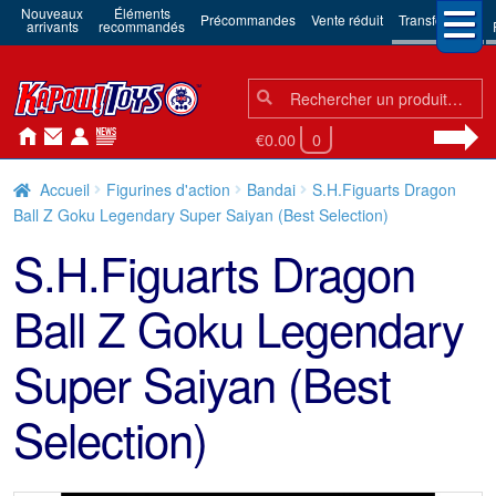
Nouveaux
Éléments
Précommandes
Vente réduit
Transformers
arrivants
recommandés
Chercher:
Chercher
€0.00
0
Accueil
Figurines d'action
Bandai
S.H.Figuarts Dragon
Ball Z Goku Legendary Super Saiyan (Best Selection)
S.H.Figuarts Dragon
Ball Z Goku Legendary
Super Saiyan (Best
Selection)