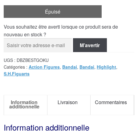
Épuisé
Vous souhaitez être averti lorsque ce produit sera de
nouveau en stock ?
M’avertir
UGS :
DBZBESTGOKU
Catégories :
Action Figures
,
Bandai
,
Bandai
,
Highlight
,
S.H.Figuarts
Information
Livraison
Commentaires
additionnelle
Information additionnelle