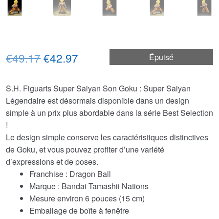
Le
Le
€49.17
€42.97
Épuisé
prix
prix
S.H. Figuarts Super Saiyan Son Goku : Super Saiyan
initial
actuel
Légendaire est désormais disponible dans un design
était :
est :
simple à un prix plus abordable dans la série Best Selection
!
€49.17.
€42.97.
Le design simple conserve les caractéristiques distinctives
de Goku, et vous pouvez profiter d’une variété
d’expressions et de poses.
Franchise : Dragon Ball
Marque : Bandai Tamashii Nations
Mesure environ 6 pouces (15 cm)
Emballage de boîte à fenêtre