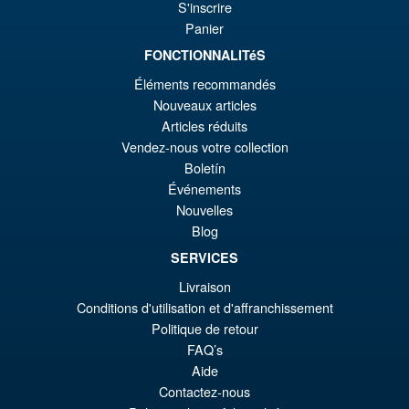
S'inscrire
Panier
FONCTIONNALITéS
€86.05
Éléments recommandés
Ur
€67.56
Nouveaux articles
Pr
Ak
Articles réduits
VORBESTELLUNGEN
Vendez-nous votre collection
wa
Pr
Boletín
€8
ist
Événements
Angebot!
S.H.MonsterArts Godzilla
€6
Nouvelles
Tokyo SOS Kiryu Graphic Plus
( Mechagodzilla )
Blog
SERVICES
Livraison
€172.11
Conditions d'utilisation et d'affranchissement
Ur
€153.62
Politique de retour
FAQ’s
Pr
Ak
VORBESTELLUNGEN
Aide
wa
Pr
Contactez-nous