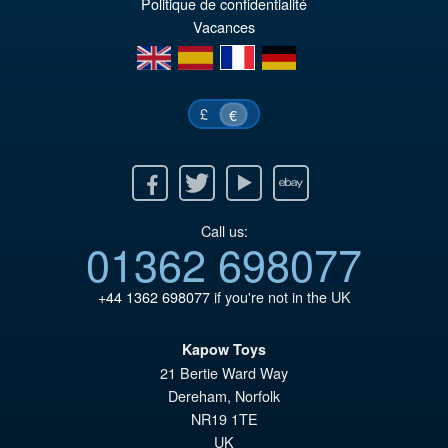
€1
ist
Politique de confidentialité
Vacances
€1
en
es
fr
de
£
€
Facebook
Twitter
Youtube
Ebay
Call us:
01362 698077
+44 1362 698077
if you're not in the UK
Kapow Toys
21 Bertie Ward Way
Dereham
,
Norfolk
NR19 1TE
UK