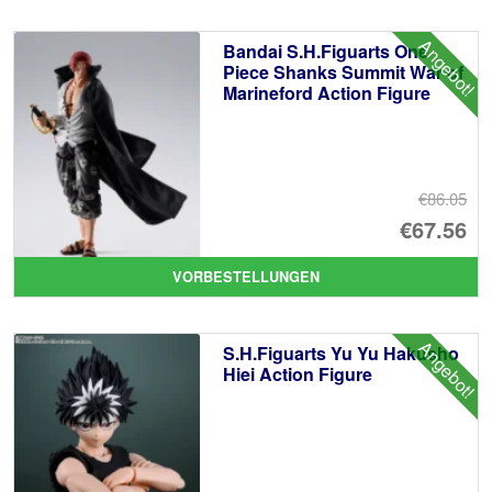
Angebot!
Bandai S.H.Figuarts One
Piece Shanks Summit War of
Marineford Action Figure
€86.05
Ur
€67.56
Pr
Ak
VORBESTELLUNGEN
wa
Pr
€8
ist
Angebot!
S.H.Figuarts Yu Yu Hakusho
€6
Hiei Action Figure