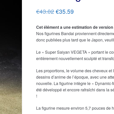
Le
Le
€43.02
€35.59
prix
prix
Cet élément a une estimation de version
initial
actuel
Nos figurines Bandai proviennent directemen
était :
est :
donc publiées plus tard que le Japon, veu
€43.02.
€35.59.
Le « Super Saiyan VEGETA » portant le co
entièrement nouvellement sculpté et transf
Les proportions, le volume des cheveux et l
dessins d’anime de l’époque, avec une atte
nouvelle. La figurine intègre le « Dynamic
été développé et encore rafraîchi dans la 
!
La figurine mesure environ 5,7 pouces de h