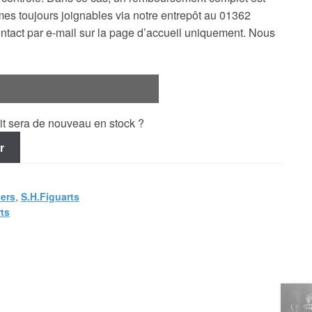
s toujours joignables via notre entrepôt au 01362
ontact par e-mail sur la page d’accueil uniquement. Nous
uit sera de nouveau en stock ?
r
ers
,
S.H.Figuarts
rts