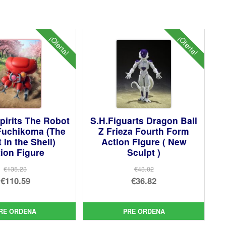
¡Oferta!
¡Oferta!
pirits The Robot
S.H.Figuarts Dragon Ball
 Fuchikoma (The
Z Frieza Fourth Form
 in the Shell)
Action Figure ( New
ion Figure
Sculpt )
€135.23
€43.02
El
El
€110.59
€36.82
precio
El
precio
El
original
precio
original
precio
RE ORDENA
PRE ORDENA
era:
actual
era:
actual