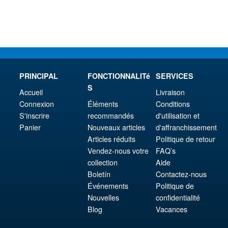
€56.49.
€73.
es:
€66.
PRINCIPAL
FONCTIONNALITé
SERVICES
S
Accueil
Livraison
Connexion
Éléments
Conditions
S'inscrire
recommandés
d'utilisation et
Panier
Nouveaux articles
d'affranchissement
Articles réduits
Politique de retour
Vendez-nous votre
FAQ’s
collection
Aide
Boletín
Contactez-nous
Événements
Politique de
Nouvelles
confidentialité
Blog
Vacances