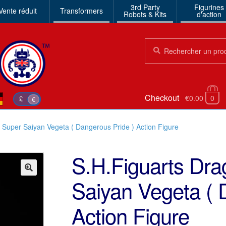
3rd Party
Figurines
Vente réduit
Transformers
Robots & Kits
d'action
Chercher:
Chercher
Checkout
€0.00
0
£
€
Z Super Saiyan Vegeta ( Dangerous Pride ) Action Figure
S.H.Figuarts Dra
Saiyan Vegeta ( 
🔍
Action Figure