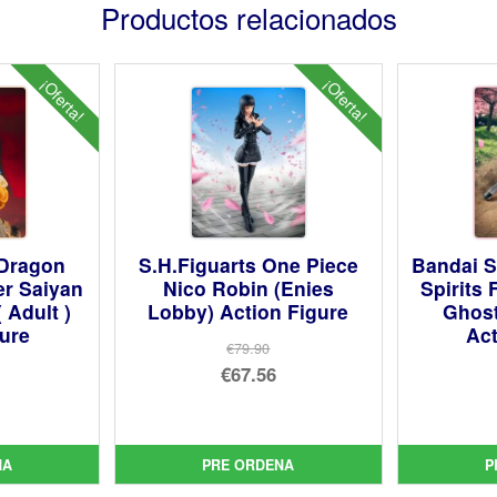
Productos relacionados
¡Oferta!
¡Oferta!
 Dragon
S.H.Figuarts One Piece
Bandai S
er Saiyan
Nico Robin (Enies
Spirits
 Adult )
Lobby) Action Figure
Ghost
gure
Act
€79.90
El
€67.56
precio
El
cio
original
precio
inal
cio
era:
actual
NA
PRE ORDENA
P
ual
€79.90.
es: