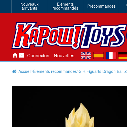
Nouveaux
Éléments
Précommandes
arrivants
recommandés
en
es
fr
de
Connexion
Nouvelles
Accueil
Éléments recommandés
S.H.Figuarts Dragon Ball 