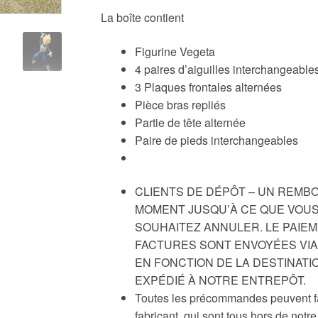
La boîte contient
Figurine Vegeta
4 paires d’aiguilles interchangeable
3 Plaques frontales alternées
Pièce bras repliés
Partie de tête alternée
Paire de pieds interchangeables
CLIENTS DE DÉPÔT – UN REMB
MOMENT JUSQU’À CE QUE VOUS
SOUHAITEZ ANNULER. LE PAIEM
FACTURES SONT ENVOYÉES VIA 
EN FONCTION DE LA DESTINATI
EXPÉDIÉ À NOTRE ENTREPÔT.
Toutes les précommandes peuvent fair
fabricant, qui sont tous hors de not