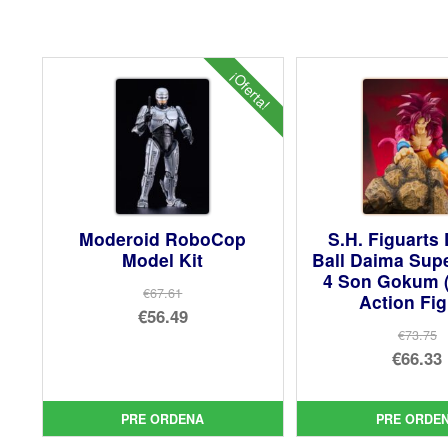
¡Oferta!
Moderoid RoboCop
S.H. Figuarts
Model Kit
Ball Daima Sup
4 Son Gokum (
€67.61
Action Fi
El
€56.49
€73.75
precio
El
El
€66.33
original
precio
pre
El
era:
actual
orig
pre
PRE ORDENA
PRE ORDE
€67.61.
es:
era:
act