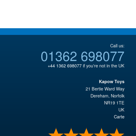
€135.23.
es:
€43.02.
es:
€110.59.
€36.82.
Call us:
01362 698077
+44 1362 698077
if you're not in the UK
Kapow Toys
21 Bertie Ward Way
Dereham
,
Norfolk
NR19 1TE
UK
Carte