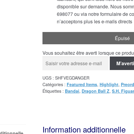
disponible sur demande. Nous somme
698077 ou via notre formulaire de c
n’acceptons plus les e-mails directs
Épuisé
Vous souhaitez être averti lorsque ce prod
M’averti
UGS :
SHFVEGDANGER
Catégories :
Featured Items
,
Highlight
,
Preord
Étiquettes :
Bandai
,
Dragon Ball Z
,
S.H. Figua
Information additionnelle
ditionnelle