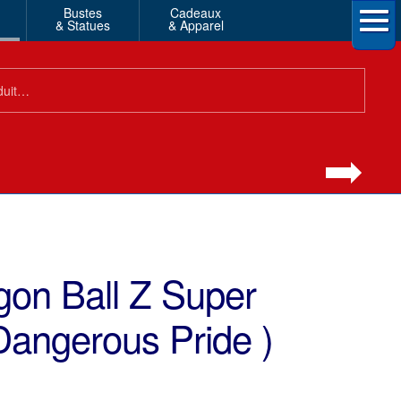
Bustes
Cadeaux
& Statues
& Apparel
gon Ball Z Super
Dangerous Pride )