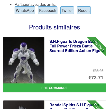
Partager avec des amis:
WhatsApp
Facebook
Twitter
Reddit
Produits similaires
Promo !
S.H.Figuarts Dragon Ball Z
Full Power Frieza Battle
Scarred Edition Action Figure
€86.05
Le
€73.71
pr
Le
PRÉ COMMANDE
ini
pr
éta
ac
Promo !
Bandai Spirits S.H.Figuarts
€8
es