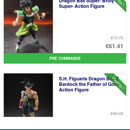
Dragon Ball Super: Broly -
Super- Action Figure
€7
€73.75
Le
€61.41
pr
Le
PRÉ COMMANDE
ini
pr
éta
ac
Promo !
S.H. Figuarts Dragon Ball Z
€7
es
Bardock the Father of Goku
Action Figure
€6
€86.05
Le
€73.71