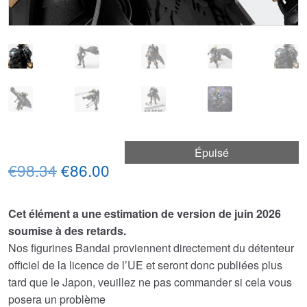
Épuisé
Le
Le
€98.34
€86.00
prix
prix
Cet élément a une estimation de version de juin 2026
initial
actuel
soumise à des retards.
était :
est :
Nos figurines Bandai proviennent directement du détenteur
officiel de la licence de l’UE et seront donc publiées plus
€98.34.
€86.00.
tard que le Japon, veuillez ne pas commander si cela vous
posera un problème