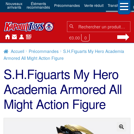
Nouveaux
Éléments
Précommandes
Vente réduit
Transformers
arrivants
recommandés
Chercher:
Chercher
€0.00
0
Accueil
Précommandes
S.H.Figuarts My Hero Academia
Armored All Might Action Figure
S.H.Figuarts My Hero
Academia Armored All
Might Action Figure