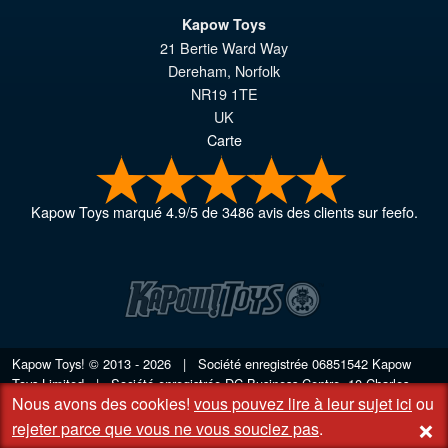
Kapow Toys
21 Bertie Ward Way
Dereham
,
Norfolk
NR19 1TE
UK
Carte
Kapow Toys
marqué
4.9
/
5
de
3486
avis des clients sur feefo.
Kapow Toys! © 2013 - 2026 | Société enregistrée
06851542
Kapow
Toys Limited | Société enregistrée DC Business Centre, 10 Charles
Nous avons des cookies!
vous pouvez lire à leur sujet ici
ou
Wood Rd, Rash's Green, Dereham, Norfolk NR19 1SX | VAT GB
+
948221025
rejeter parce que vous ne vous souciez pas
.