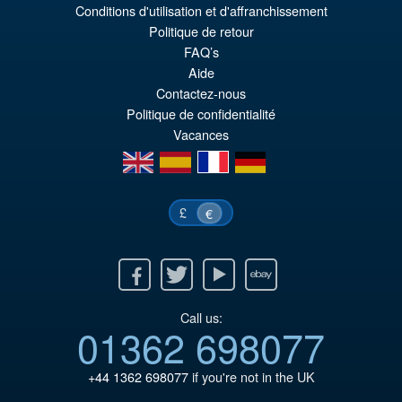
€110.64
Conditions d'utilisation et d'affranchissement
Le
€98.29
Politique de retour
FAQ’s
pr
Le
Aide
AJOUTER AU PANIER
ini
pr
Contactez-nous
Politique de confidentialité
éta
ac
Vacances
€1
es
en
es
fr
de
€9
£
€
Facebook
Twitter
Youtube
Ebay
Call us:
01362 698077
+44 1362 698077
if you're not in the UK