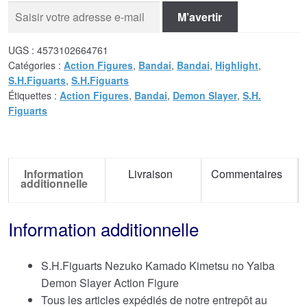
M’avertir
UGS :
4573102664761
Catégories :
Action Figures
,
Bandai
,
Bandai
,
Highlight
,
S.H.Figuarts
,
S.H.Figuarts
Étiquettes :
Action Figures
,
Bandai
,
Demon Slayer
,
S.H.
Figuarts
Information
Livraison
Commentaires
additionnelle
Information additionnelle
S.H.Figuarts Nezuko Kamado Kimetsu no Yaiba
Demon Slayer Action Figure
Tous les articles expédiés de notre entrepôt au