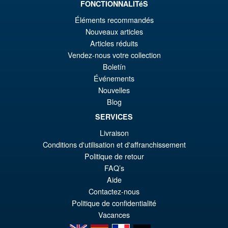
FONCTIONNALITéS
Éléments recommandés
€129.08
Nouveaux articles
Ur
€110.59
Articles réduits
Pr
Ak
Vendez-nous votre collection
VORBESTELLUNGEN
wa
Pr
Boletín
Événements
€1
ist
Angebot!
Nouvelles
S.H.Figuarts Rei Ayanami
€1
Neon Genesis Evangelion
Blog
Action Figure ( Reissue )
SERVICES
Livraison
Conditions d'utilisation et d'affranchissement
€79.90
Politique de retour
Ur
€61.41
FAQ’s
Pr
Ak
Aide
VORBESTELLUNGEN
Contactez-nous
wa
Pr
Politique de confidentialité
€7
ist
Vacances
en
es
fr
de