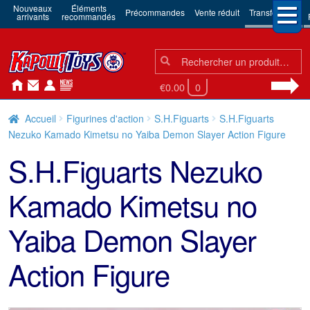
Nouveaux
Éléments
Précommandes
Vente réduit
Transformers
arrivants
recommandés
Chercher:
Chercher
€0.00
0
Accueil
Figurines d'action
S.H.Figuarts
S.H.Figuarts
Nezuko Kamado Kimetsu no Yaiba Demon Slayer Action Figure
S.H.Figuarts Nezuko
Kamado Kimetsu no
Yaiba Demon Slayer
Action Figure