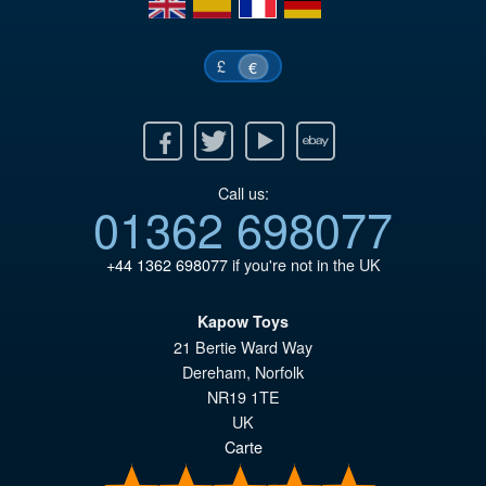
€6
£
€
Facebook
Twitter
Youtube
Ebay
Call us:
01362 698077
+44 1362 698077
if you're not in the UK
Kapow Toys
21 Bertie Ward Way
Dereham
,
Norfolk
NR19 1TE
UK
Carte