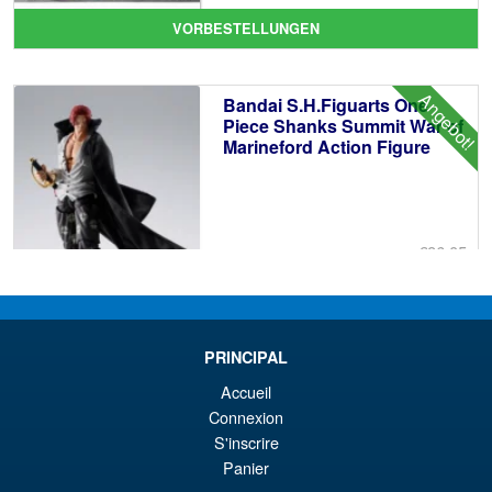
Pr
Ak
VORBESTELLUNGEN
wa
Pr
€1
ist
Angebot!
Bandai S.H.Figuarts One
€1
Piece Shanks Summit War of
Marineford Action Figure
€86.05
Ur
€67.56
Pr
Ak
VORBESTELLUNGEN
wa
Pr
PRINCIPAL
€8
ist
Accueil
Angebot!
S.H.MonsterArts Godzilla
Connexion
€6
Minus Zero (2026) Godzilla
S'inscrire
Action Figure
Panier