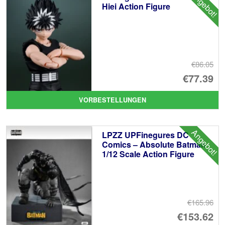
Angebot!
Hiei Action Figure
€86.05
Ur
€77.39
Pr
Ak
VORBESTELLUNGEN
wa
Pr
€8
ist
Angebot!
LPZZ UPFinegures DC
€7
Comics – Absolute Batman
1/12 Scale Action Figure
€165.96
Ur
€153.62