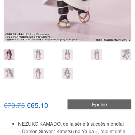
Le
Le
€73.75
€65.10
Épuisé
prix
prix
NEZUKO KAMADO, de la série à succès mondial
initial
actuel
« Demon Slayer : Kimetsu no Yaiba », rejoint enfin