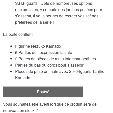
était :
est :
S.H.Figuarts ! Doté de nombreuses options
d’expression, y compris des jambes posées pour
€73.75.
€65.10.
s’asseoir, il vous permet de recréer vos scènes
préférées de la série !
La boîte contient
Figurine Nezuko Kamado
5 Parties de l’expression faciale
2 Paires de pièces de main interchangeables
Parties du bas du corps pour s’asseoir
Pièces de prise en main avec S.H.Figuarts Tanjiro
Kamado
Épuisé
Vous souhaitez être averti lorsque ce produit sera de
nouveau en stock ?