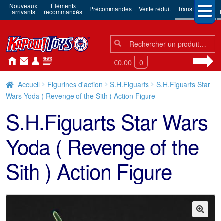
Nouveaux
Éléments
Précommandes
Vente réduit
Transformers
arrivants
recommandés
Chercher:
Chercher
€0.00
0
Accueil
Figurines d'action
S.H.Figuarts
S.H.Figuarts Star
Wars Yoda ( Revenge of the Sith ) Action Figure
S.H.Figuarts Star Wars
Yoda ( Revenge of the
Sith ) Action Figure