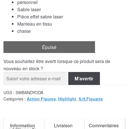
personnel
Sabre laser
Pièce effet sabre laser
Manteau en tissu
chaise
Épuisé
Vous souhaitez être averti lorsque ce produit sera de
nouveau en stock ?
M’avertir
UGS :
SWBANDYODA
Catégories :
Action Figures
,
Highlight
,
S.H.Figuarts
Information
Livraison
Commentaires