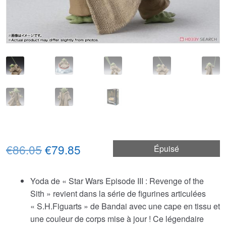
Le
Le
€86.05
€79.85
Épuisé
prix
prix
Yoda de « Star Wars Episode III : Revenge of the
initial
actuel
Sith » revient dans la série de figurines articulées
était :
est :
« S.H.Figuarts » de Bandai avec une cape en tissu et
une couleur de corps mise à jour ! Ce légendaire
€86.05.
€79.85.