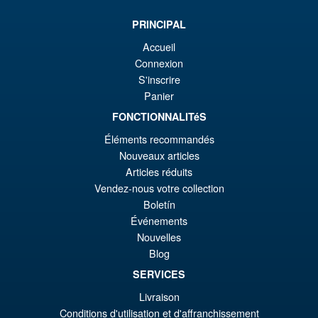
ini
pr
éta
ac
PRINCIPAL
Promo !
Bandai S.H.Figuarts One
€7
es
Accueil
Piece Shanks Summit War of
Connexion
Marineford Action Figure
€6
S'inscrire
Panier
FONCTIONNALITéS
€86.05
Le
€67.56
Éléments recommandés
Nouveaux articles
pr
Le
PRÉ COMMANDE
Articles réduits
ini
pr
Vendez-nous votre collection
éta
ac
Boletín
Promo !
Bandai Spirits S.H.Figuarts
Événements
€8
es
Dragon Ball Super: Broly -
Nouvelles
Super- Action Figure
€6
Blog
SERVICES
Livraison
€73.75
Conditions d'utilisation et d'affranchissement