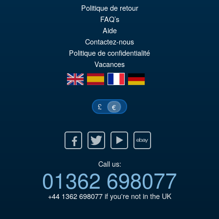
Le
€61.41
Politique de retour
pr
Le
FAQ’s
PRÉ COMMANDE
Aide
ini
pr
Contactez-nous
éta
ac
Politique de confidentialité
€7
es
Vacances
en
es
fr
de
€6
£
€
Facebook
Twitter
Youtube
Ebay
Call us:
01362 698077
+44 1362 698077
if you're not in the UK