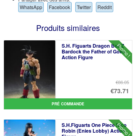
WhatsApp
Facebook
Twitter
Reddit
Produits similaires
Promo !
S.H. Figuarts Dragon Ball Z
Bardock the Father of Goku
Action Figure
€86.05
Le
€73.71
pr
Le
PRÉ COMMANDE
ini
pr
éta
ac
Promo !
S.H.Figuarts One Piece Nico
€8
es
Robin (Enies Lobby) Action