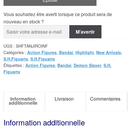
Vous souhaitez être averti lorsque ce produit sera de
nouveau en stock ?
M’avertir
UGS :
SHFTANJIROINF
Catégories :
Action Figures
,
Bandai
,
Highlight
,
New Arrivals
,
S.H.Figuarts
,
S.H.Figuarts
Étiquettes :
Action Figures
,
Bandai
,
Demon Slayer
,
S.H.
Figuarts
Information
Livraison
Commentaires
additionnelle
Information additionnelle