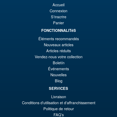
er
ac
Accueil
Bandai S.H.Figuarts One
¡Oferta!
€8
es
Connexion
Piece Shanks Summit War of
S'inscrire
Marineford Action Figure
€7
Panier
FONCTIONNALITéS
€86.05
Éléments recommandés
El
€67.56
Nouveaux articles
Articles réduits
pr
El
Vendez-nous votre collection
PRE ORDENA
or
pr
Boletín
Événements
er
ac
LPZZ UPFinegures DC
¡Oferta!
Nouvelles
€8
es
Comics – Absolute Batman
Blog
1/12 Scale Action Figure
€6
SERVICES
Livraison
Conditions d'utilisation et d'affranchissement
€165.96
Politique de retour
El
€153.62
FAQ’s