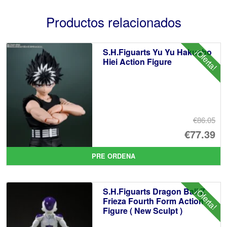
Productos relacionados
S.H.Figuarts Yu Yu Hakusho
¡Oferta!
Hiei Action Figure
€86.05
El
€77.39
pr
El
PRE ORDENA
or
pr
er
ac
S.H.Figuarts Dragon Ball Z
¡Oferta!
€8
es
Frieza Fourth Form Action
Figure ( New Sculpt )
€7