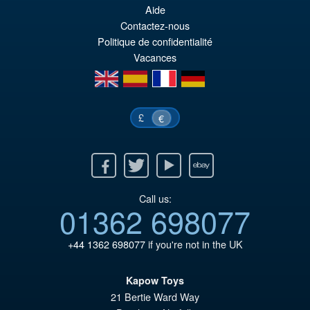
pr
El
Aide
PRE ORDENA
Contactez-nous
or
pr
Politique de confidentialité
er
ac
Vacances
€1
es
en
es
fr
de
€1
£
€
Facebook
Twitter
Youtube
Ebay
Call us:
01362 698077
+44 1362 698077
if you're not in the UK
Kapow Toys
21 Bertie Ward Way