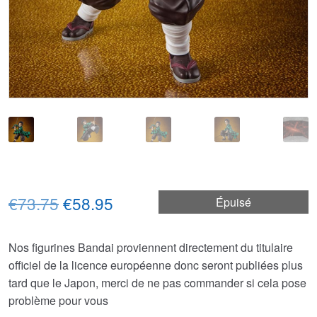
Le
Le
€73.75
€58.95
Épuisé
prix
prix
Nos figurines Bandai proviennent directement du titulaire
initial
actuel
officiel de la licence européenne donc seront publiées plus
était :
est :
tard que le Japon, merci de ne pas commander si cela pose
problème pour vous
€73.75.
€58.95.