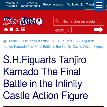
Nouveaux
Éléments
Précommandes
Vente réduit
Transformers
arrivants
recommandés
Chercher:
Chercher
€0.00
0
Accueil
Figurines d'action
S.H.Figuarts
S.H.Figuarts
Tanjiro Kamado The Final Battle in the Infinity Castle Action Figure
S.H.Figuarts Tanjiro
Kamado The Final
Battle in the Infinity
Castle Action Figure