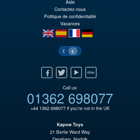
ini
pr
Aide
Contactez-nous
éta
ac
Politique de confidentialité
€1
es
Vacances
€1
en
es
fr
de
£
€
Facebook
Twitter
Youtube
Ebay
Call us:
01362 698077
+44 1362 698077
if you're not in the UK
Kapow Toys
21 Bertie Ward Way
Dereham
,
Norfolk