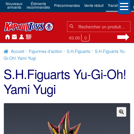
Nouveaux
Éléments
Précommandes
Vente réduit
Transformers
arrivants
recommandés
Chercher:
Chercher
€0.00
0
Accueil
Figurines d'action
S.H.Figuarts
S.H.Figuarts Yu-
Gi-Oh! Yami Yugi
S.H.Figuarts Yu-Gi-Oh!
Yami Yugi
🔍