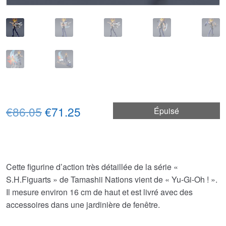
Le
Le
€86.05
€71.25
Épuisé
prix
prix
initial
actuel
était :
est :
Cette figurine d’action très détaillée de la série «
S.H.Figuarts » de Tamashii Nations vient de « Yu-Gi-Oh ! ».
€86.05.
€71.25.
Il mesure environ 16 cm de haut et est livré avec des
accessoires dans une jardinière de fenêtre.