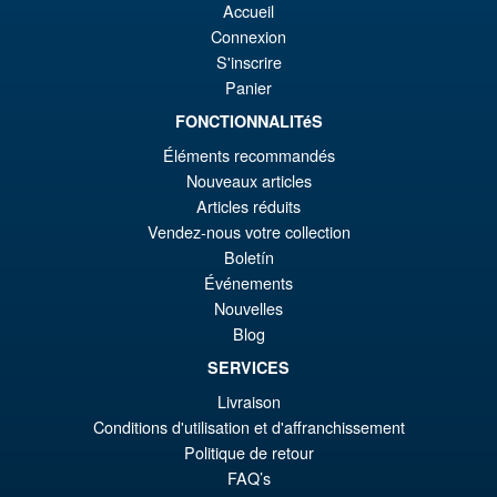
Promo !
€8
es
Accueil
Bardock the Father of Goku
Action Figure
Connexion
€7
S'inscrire
Panier
€86.05
FONCTIONNALITéS
Le
€73.71
Éléments recommandés
Nouveaux articles
pr
Le
PRÉ COMMANDE
Articles réduits
ini
pr
Vendez-nous votre collection
éta
ac
Boletín
Promo !
LPZZ UPFinegures DC
Événements
€8
es
Comics – Absolute Batman
Nouvelles
1/12 Scale Action Figure
€7
Blog
SERVICES
Livraison
€165.96
Conditions d'utilisation et d'affranchissement
Le
€153.62
Politique de retour
pr
Le
FAQ’s
PRÉ COMMANDE