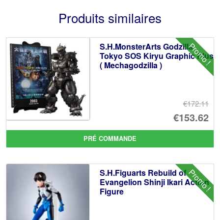
Produits similaires
Promo !
S.H.MonsterArts Godzilla
Tokyo SOS Kiryu Graphic Plus
( Mechagodzilla )
€172.11
Le
€153.62
pr
Le
PRÉ COMMANDE
ini
pr
éta
ac
Promo !
S.H.Figuarts Rebuild of
€1
es
Evangelion Shinji Ikari Action
Figure
€1