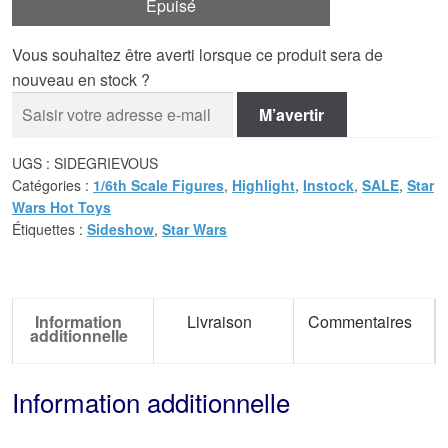
Épuisé
Vous souhaitez être averti lorsque ce produit sera de
nouveau en stock ?
M’avertir
UGS :
SIDEGRIEVOUS
Catégories :
1/6th Scale Figures
,
Highlight
,
Instock
,
SALE
,
Star
Wars Hot Toys
Étiquettes :
Sideshow
,
Star Wars
Information
Livraison
Commentaires
additionnelle
Information additionnelle