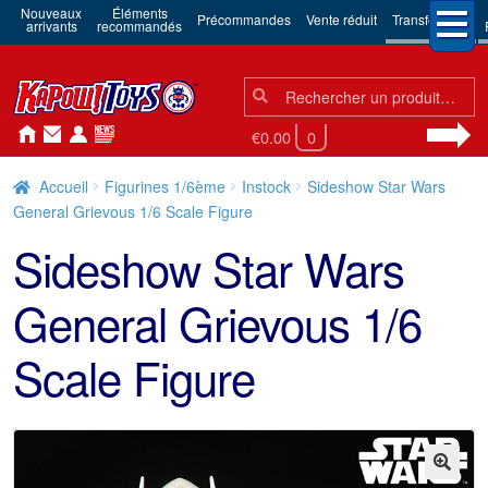
Nouveaux
Éléments
Précommandes
Vente réduit
Transformers
arrivants
recommandés
Chercher:
Chercher
€0.00
0
Accueil
Figurines 1/6ème
Instock
Sideshow Star Wars
General Grievous 1/6 Scale Figure
Sideshow Star Wars
General Grievous 1/6
Scale Figure