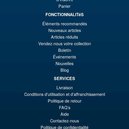
Panier
€129.08
FONCTIONNALITéS
Le
€110.59
Éléments recommandés
pr
Le
Nouveaux articles
PRÉ COMMANDE
ini
pr
Articles réduits
Vendez-nous votre collection
éta
ac
Boletín
Promo !
S.H.MonsterArts Godzilla 2003
€1
es
Tokyo SOS Action Figure
Événements
€1
Nouvelles
Blog
SERVICES
€110.64
Livraison
Le
€92.15
Conditions d'utilisation et d'affranchissement
pr
Le
Politique de retour
PRÉ COMMANDE
FAQ’s
ini
pr
Aide
éta
ac
Contactez-nous
Politique de confidentialité
€1
es