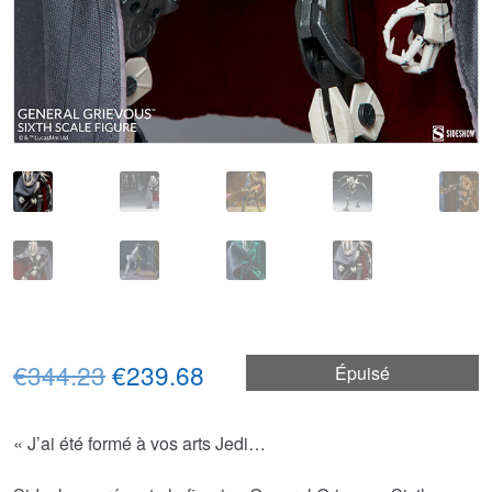
Le
Le
€344.23
€239.68
Épuisé
prix
prix
« J’ai été formé à vos arts Jedi…
initial
actuel
était :
est :