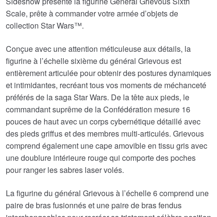
Sideshow présente la figurine General Grievous Sixth
Scale, prête à commander votre armée d’objets de
€344.23.
€239.68.
collection Star Wars™.
Conçue avec une attention méticuleuse aux détails, la
figurine à l’échelle sixième du général Grievous est
entièrement articulée pour obtenir des postures dynamiques
et intimidantes, recréant tous vos moments de méchanceté
préférés de la saga Star Wars. De la tête aux pieds, le
commandant suprême de la Confédération mesure 16
pouces de haut avec un corps cybernétique détaillé avec
des pieds griffus et des membres multi-articulés. Grievous
comprend également une cape amovible en tissu gris avec
une doublure intérieure rouge qui comporte des poches
pour ranger les sabres laser volés.
La figurine du général Grievous à l’échelle 6 comprend une
paire de bras fusionnés et une paire de bras fendus