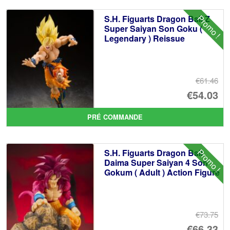
Promo !
S.H. Figuarts Dragon Ball Z
Super Saiyan Son Goku (
Legendary ) Reissue
€61.46
Le
€54.03
pr
Le
PRÉ COMMANDE
ini
pr
éta
ac
Promo !
S.H. Figuarts Dragon Ball
€6
es
Daima Super Saiyan 4 Son
Gokum ( Adult ) Action Figure
€5
€73.75
Le
€66.33