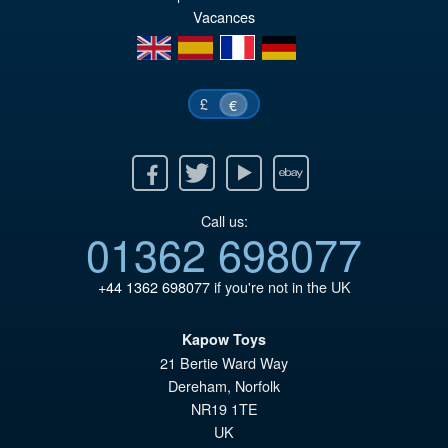
Vacances
€9
en
es
fr
de
£
€
Facebook
Twitter
Youtube
Ebay
Call us:
01362 698077
+44 1362 698077
if you're not in the UK
Kapow Toys
21 Bertie Ward Way
Dereham
,
Norfolk
NR19 1TE
UK