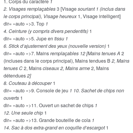
1. Corps du caractère
1
2. Visages remplaçables
3 [Visage
souriant
1 (inclus dans
le corps principal), Visage heureux
1, Visage intelligent]
dir= »auto »>3. Top
1
4. Ceinture (y compris divers pendentifs)
1
dir= »auto »>5. Jupe en
tissu
1
6. Stick d’ajustement des yeux (nouvelle version)
1
dir= »auto »>7. Mains
remplaçables
12 [Mains tenues A
2
(incluses dans le corps principal), Mains tendues B
2, Mains
tenues C
2, Mains
ciseaux
2, Mains arme
2, Mains
détendues
2]
8. Couteau à découper
1
dir= »auto »>9. Console de jeu
1 10. Sachet de chips non
ouverts
1
dir= »auto »>11. Ouvert un sachet de chips
1
12. Une seule chip
1
dir= »auto »>13. Grande bouteille de cola
1
14. Sac à dos extra-grand en coquille d’escargot
1