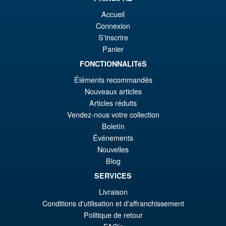
Angebot!
S.H. MonsterArts Godzilla Vs
€7
Evangelion Test Type 01 G
Accueil
Awakening Action Figure
Connexion
S'inscrire
Panier
€159.82
FONCTIONNALITéS
Ur
€147.47
Éléments recommandés
Pr
Ak
Nouveaux articles
VORBESTELLUNGEN
Articles réduits
wa
Pr
Vendez-nous votre collection
€1
ist
Boletín
Angebot!
S.H.MonsterArts Godzilla vs.
€1
Événements
Biollante Movie Graphic Plus (
Nouvelles
1989 )
Blog
SERVICES
€122.93
Livraison
Ur
€98.29
Conditions d'utilisation et d'affranchissement
Politique de retour
Pr
Ak
IN DEN WARENKORB