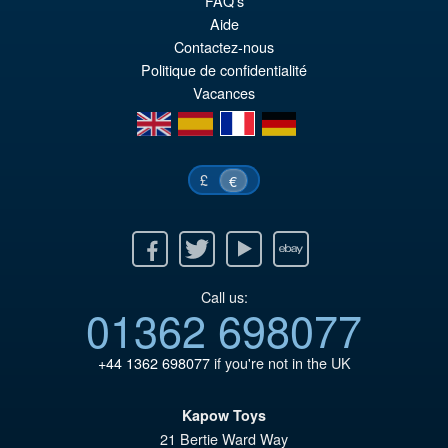
FAQ’s
wa
Pr
Aide
€1
ist
Contactez-nous
Politique de confidentialité
€9
Vacances
en
es
fr
de
£
€
Facebook
Twitter
Youtube
Ebay
Call us:
01362 698077
+44 1362 698077
if you're not in the UK
Kapow Toys
21 Bertie Ward Way