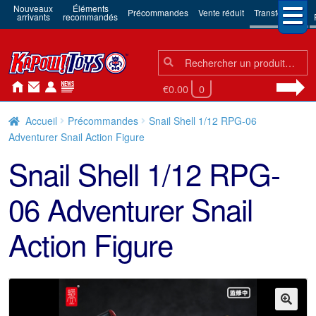
Nouveaux
Éléments
Précommandes
Vente réduit
Transformers
arrivants
recommandés
Chercher:
Chercher
€0.00
0
Accueil
Précommandes
Snail Shell 1/12 RPG-06
Adventurer Snail Action Figure
Snail Shell 1/12 RPG-
06 Adventurer Snail
Action Figure