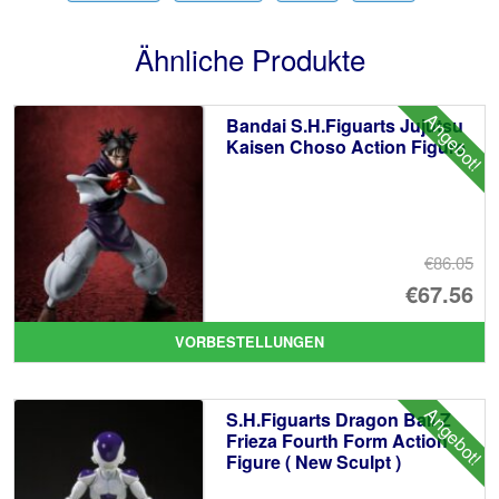
Ähnliche Produkte
Angebot!
Bandai S.H.Figuarts Jujutsu
Kaisen Choso Action Figure
€86.05
Ur
€67.56
Pr
Ak
VORBESTELLUNGEN
wa
Pr
€8
ist
Angebot!
S.H.Figuarts Dragon Ball Z
€6
Frieza Fourth Form Action
Figure ( New Sculpt )