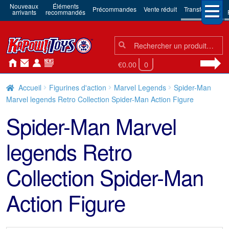
Nouveaux
Éléments
Précommandes
Vente réduit
Transformers
arrivants
recommandés
Chercher:
Chercher
€0.00
0
Accueil
Figurines d'action
Marvel Legends
Spider-Man
Marvel legends Retro Collection Spider-Man Action Figure
Spider-Man Marvel
legends Retro
Collection Spider-Man
Action Figure