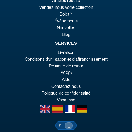
pr
Le
Articles réduits
PRÉ COMMANDE
Vendez-nous votre collection
ini
pr
Boletín
éta
ac
Événements
Promo !
S.H.Figuarts Rebuild of
Nouvelles
€8
es
Evangelion Shinji Ikari Action
Blog
Figure
€7
SERVICES
Livraison
€79.90
Conditions d'utilisation et d'affranchissement
Le
Politique de retour
€73.71
FAQ’s
pr
Le
Aide
PRÉ COMMANDE
ini
pr
Contactez-nous
Politique de confidentialité
éta
ac
Vacances
€7
es
en
es
fr
de
€7
£
€