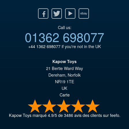
Facebook
Twitter
Youtube
Ebay
Call us:
01362 698077
+44 1362 698077
if you're not in the UK
Kapow Toys
21 Bertie Ward Way
Dereham
,
Norfolk
NR19 1TE
UK
Carte
Kapow Toys
marqué
4.9
/
5
de
3486
avis des clients sur feefo.