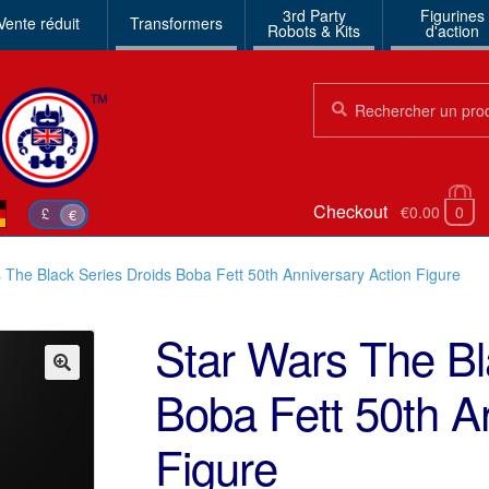
3rd Party
Figurines
Vente réduit
Transformers
Robots & Kits
d'action
Chercher:
Chercher
Checkout
€0.00
0
£
€
 The Black Series Droids Boba Fett 50th Anniversary Action Figure
Star Wars The Bl
Boba Fett 50th A
🔍
Figure