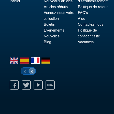
Panier
Nouveaux articles
d'affranchissement
Articles réduits
Politique de retour
Vendez-nous votre
FAQ’s
collection
Aide
Boletín
Contactez-nous
Événements
Politique de
Nouvelles
confidentialité
Blog
Vacances
en
es
fr
de
£
€
k
itter
Youtube
Ebay