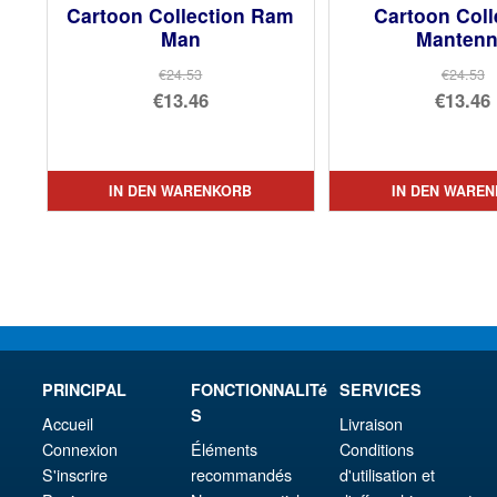
Cartoon Collection Ram
Cartoon Coll
Man
Manten
€24.53
€24.53
Ursprünglicher
Urs
€13.46
€13.46
Preis
Aktueller
Pre
Akt
war:
Preis
war
Pre
€24.53
ist:
€24
ist:
IN DEN WARENKORB
IN DEN WARE
€13.46.
€13.
PRINCIPAL
FONCTIONNALITé
SERVICES
S
Accueil
Livraison
Connexion
Éléments
Conditions
S'inscrire
recommandés
d'utilisation et