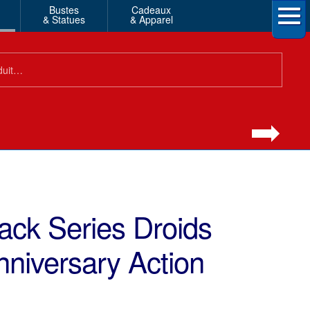
Bustes
Cadeaux
& Statues
& Apparel
ack Series Droids
nniversary Action