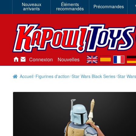
Nouveaux
Éléments
Précommandes
arrivants
recommandés
en
es
fr
de
Connexion
Nouvelles
Accueil
Figurines d'action
Star Wars Black Series
Star Wars