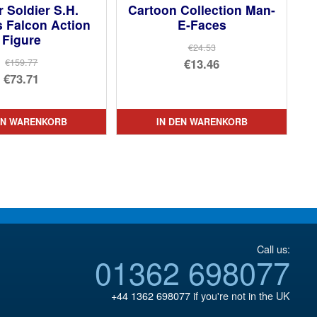
r Soldier S.H.
Cartoon Collection Man-
s Falcon Action
E-Faces
Figure
€24.53
Ursprünglicher
€13.46
€159.77
Ursprünglicher
€73.71
Preis
Aktueller
Preis
Aktueller
war:
Preis
war:
Preis
€24.53
ist:
EN WARENKORB
IN DEN WARENKORB
€159.77
ist:
€13.46.
€73.71.
Call us:
01362 698077
+44 1362 698077
if you're not in the UK