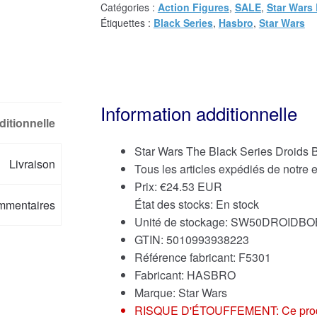
Catégories :
Action Figures
,
SALE
,
Star Wars 
Étiquettes :
Black Series
,
Hasbro
,
Star Wars
Information additionnelle
ditionnelle
Star Wars The Black Series Droids B
Livraison
Tous les articles expédiés de notre
Prix:
€
24.53 EUR
État des stocks: En stock
mmentaires
Unité de stockage: SW50DROIDBO
GTIN: 5010993938223
Référence fabricant: F5301
Fabricant: HASBRO
Marque:
Star Wars
RISQUE D'ÉTOUFFEMENT: Ce produit p