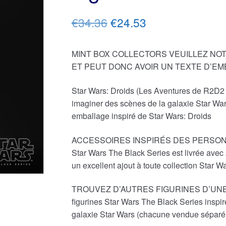
Le
Le
€34.36
€24.53
prix
prix
MINT BOX COLLECTORS VEUILLEZ NOTE
initial
actuel
ET PEUT DONC AVOIR UN TEXTE D’E
était :
est :
Star Wars: Droids (Les Aventures de R2D2 e
€34.36.
€24.53.
imaginer des scènes de la galaxie Star Wa
emballage inspiré de Star Wars: Droids
ACCESSOIRES INSPIRÉS DES PERSONNAG
Star Wars The Black Series est livrée avec 
un excellent ajout à toute collection Star W
TROUVEZ D’AUTRES FIGURINES D’UNE G
figurines Star Wars The Black Series inspi
galaxie Star Wars (chacune vendue séparém