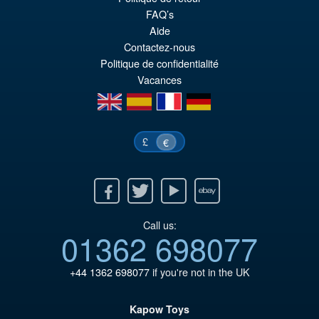
FAQ’s
Pr
Ak
VORBESTELLUNGEN
Aide
wa
Pr
Contactez-nous
€6
ist
Politique de confidentialité
Vacances
€5
en
es
fr
de
£
€
Facebook
Twitter
Youtube
Ebay
Call us:
01362 698077
+44 1362 698077
if you're not in the UK
Kapow Toys