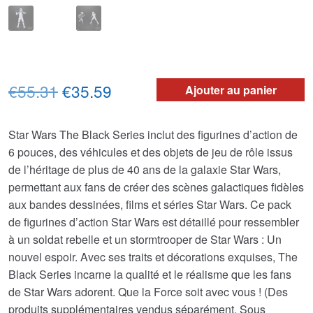
Le
Le
€55.31
€35.59
Ajouter au panier
prix
prix
Star Wars The Black Series inclut des figurines d’action de
initial
actuel
6 pouces, des véhicules et des objets de jeu de rôle issus
était :
est :
de l’héritage de plus de 40 ans de la galaxie Star Wars,
permettant aux fans de créer des scènes galactiques fidèles
€55.31.
€35.59.
aux bandes dessinées, films et séries Star Wars. Ce pack
de figurines d’action Star Wars est détaillé pour ressembler
à un soldat rebelle et un stormtrooper de Star Wars : Un
nouvel espoir. Avec ses traits et décorations exquises, The
Black Series incarne la qualité et le réalisme que les fans
de Star Wars adorent. Que la Force soit avec vous ! (Des
produits supplémentaires vendus séparément. Sous