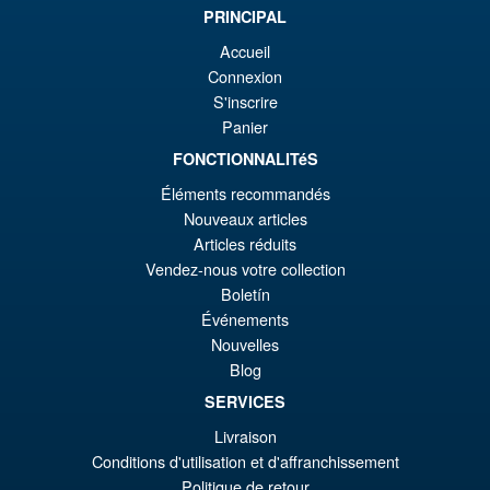
PRINCIPAL
€8
ist
Angebot!
S.H.Figuarts Rei Ayanami
Accueil
€7
Neon Genesis Evangelion
Connexion
Action Figure ( Reissue )
S'inscrire
Panier
FONCTIONNALITéS
€79.90
Éléments recommandés
Ur
€61.41
Nouveaux articles
Pr
Ak
Articles réduits
VORBESTELLUNGEN
Vendez-nous votre collection
wa
Pr
Boletín
€7
ist
Événements
Angebot!
Moderoid RoboCop Model Kit
€6
Nouvelles
Blog
SERVICES
Livraison
€67.61
Conditions d'utilisation et d'affranchissement
Ur
€56.49
Politique de retour