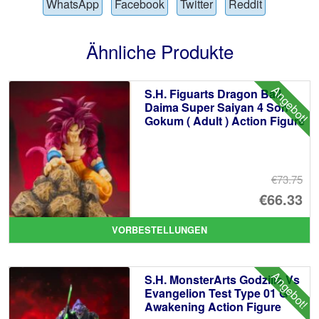
WhatsApp
Facebook
Twitter
Reddit
Ähnliche Produkte
Angebot!
S.H. Figuarts Dragon Ball
Daima Super Saiyan 4 Son
Gokum ( Adult ) Action Figure
€73.75
Ur
€66.33
Pr
Ak
VORBESTELLUNGEN
wa
Pr
€7
ist
Angebot!
S.H. MonsterArts Godzilla Vs
€6
Evangelion Test Type 01 G
Awakening Action Figure