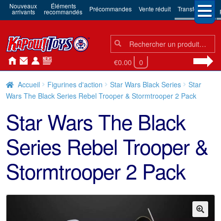
Nouveaux
Éléments
Précommandes
Vente réduit
Transformers
arrivants
recommandés
Chercher:
Chercher
€0.00
0
Accueil
Figurines d'action
Star Wars Black Series
Star
Wars The Black Series Rebel Trooper & Stormtrooper 2 Pack
Star Wars The Black
Series Rebel Trooper &
Stormtrooper 2 Pack