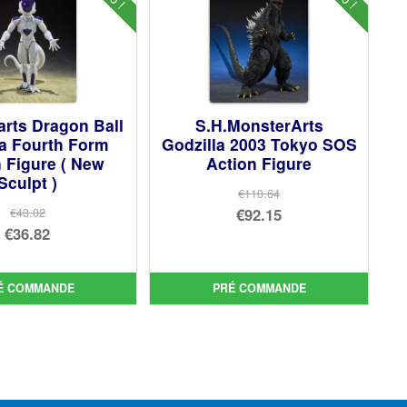
arts Dragon Ball
S.H.MonsterArts
za Fourth Form
Godzilla 2003 Tokyo SOS
 Figure ( New
Action Figure
Sculpt )
€110.64
Le
€92.15
€43.02
Le
€36.82
prix
Le
prix
Le
initial
prix
initial
prix
était :
actuel
É COMMANDE
PRÉ COMMANDE
était :
actuel
€110.64.
est :
€43.02.
est :
€92.15.
€36.82.