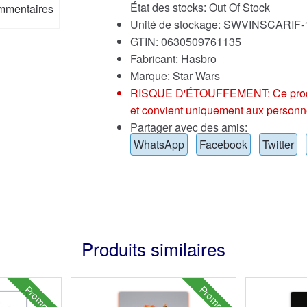
État des stocks: Out Of Stock
mmentaires
Unité de stockage: SWVINSCARIF-
GTIN: 0630509761135
Fabricant: Hasbro
Marque:
Star Wars
RISQUE D'ÉTOUFFEMENT: Ce produit p
et convient uniquement aux personn
Partager avec des amis:
WhatsApp
Facebook
Twitter
Produits similaires
Promo !
Promo !