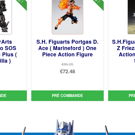
rArts
S.H. Figuarts Portgas D.
S.H.Figu
yo SOS
Ace ( Marineford ) One
Z Frie
 Plus (
Piece Action Figure
Action
lla )
€86.05
Le
€72.48
prix
Le
initial
prix
ial
était :
actuel
NDE
PRÉ COMMANDE
PR
t :
uel
€86.05.
est :
2.11.
:
€72.48.
3.62.