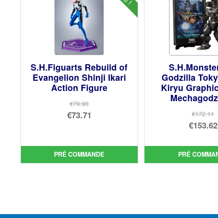
S.H.Figuarts Rebuild of
S.H.Monste
Evangelion Shinji Ikari
Godzilla Tok
Action Figure
Kiryu Graphic
Mechagodzi
€79.90
Le
€73.71
€172.11
Le
€153.62
prix
Le
prix
Le
initial
prix
init
prix
était :
actuel
PRÉ COMMANDE
PRÉ COMMA
étai
act
€79.90.
est :
€17
est 
€73.71.
€15