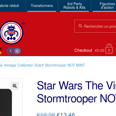
3rd Party
Figurines
Vente réduit
Transformers
Robots & Kits
d'action
Chercher:
Chercher
Checkout
€0.00
0
£
€
he Vintage Collection Scarif Stormtrooper NOT MINT
Star Wars The Vin
Stormtrooper N
🔍
Le
Le
€18.38
€13.46