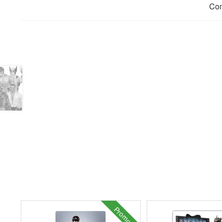
Co
Promo !