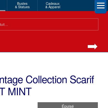
Bustes
Cadeaux
& Statues
& Apparel
tage Collection Scarif
OT MINT
Épuisé