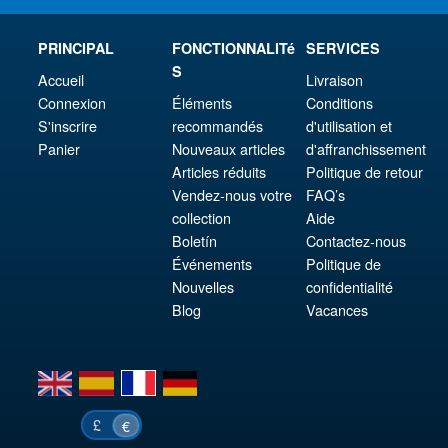
PRINCIPAL
FONCTIONNALITé
SERVICES
S
Accueil
Livraison
Connexion
Éléments
Conditions
S'inscrire
recommandés
d'utilisation et
Panier
Nouveaux articles
d'affranchissement
Articles réduits
Politique de retour
Vendez-nous votre
FAQ’s
collection
Aide
Boletín
Contactez-nous
Événements
Politique de
Nouvelles
confidentialité
Blog
Vacances
en
es
fr
de
£
€