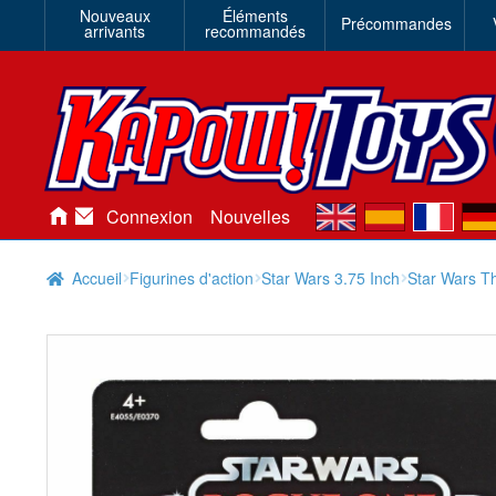
Nouveaux
Éléments
Précommandes
arrivants
recommandés
en
es
fr
de
Connexion
Nouvelles
Accueil
Figurines d'action
Star Wars 3.75 Inch
Star Wars T