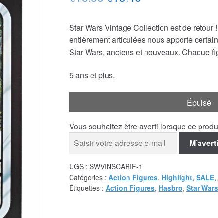
prix
prix
Star Wars Vintage Collection est de retour 
initial
actuel
entièrement articulées nous apporte certai
était :
est :
Star Wars, anciens et nouveaux. Chaque fi
€18.38.
€13.46.
5 ans et plus.
Épuisé
Vous souhaitez être averti lorsque ce prod
M’averti
UGS :
SWVINSCARIF-1
Catégories :
Action Figures
,
Highlight
,
SALE
,
Étiquettes :
Action Figures
,
Hasbro
,
Star Wars