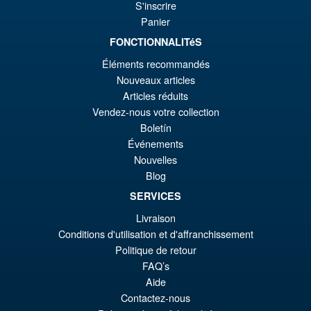
€9
S'inscrire
Case
Panier
FONCTIONNALITéS
Éléments recommandés
€42.97
Nouveaux articles
Articles réduits
AJOUTER AU PANIER
Vendez-nous votre collection
Boletín
Événements
Promo !
Star Wars The Vintage
Nouvelles
Collection Death Watch
Mandalorian
Blog
SERVICES
Livraison
€20.89
Conditions d'utilisation et d'affranchissement
Le
€13.46
Politique de retour
FAQ’s
pr
Le
AJOUTER AU PANIER
Aide
ini
pr
Contactez-nous