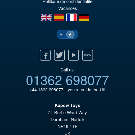
éta
ac
Politique de confidentialité
Vacances
€2
es
en
es
fr
de
€1
£
€
Facebook
Twitter
Youtube
Ebay
Call us:
01362 698077
+44 1362 698077
if you're not in the UK
Kapow Toys
21 Bertie Ward Way
Dereham
,
Norfolk
NR19 1TE
UK