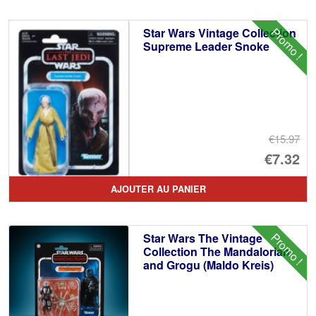
Promo !
Star Wars Vintage Collection
Supreme Leader Snoke
€15.97
Le
€7.32
pr
Le
AJOUTER AU PANIER
ini
pr
éta
ac
Promo !
Star Wars The Vintage
€1
es
Collection The Mandalorian
and Grogu (Maldo Kreis)
€7