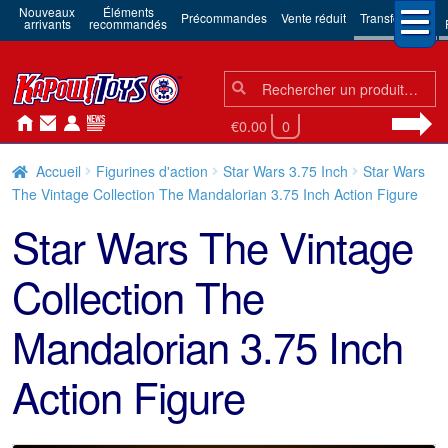
Nouveaux
Éléments
Précommandes
Vente réduit
Transformers
arrivants
recommandés
Chercher:
Chercher
€0.00
0
Accueil
Figurines d'action
Star Wars 3.75 Inch
Star Wars
The Vintage Collection The Mandalorian 3.75 Inch Action Figure
Star Wars The Vintage
Collection The
Mandalorian 3.75 Inch
Action Figure