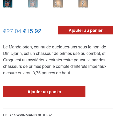
Le
Le
€27.04
€15.92
Ajouter au panier
prix
prix
Le Mandalorien, connu de quelques-uns sous le nom de
initial
actuel
Din Djarin, est un chasseur de primes usé au combat, et
était :
est :
Grogu est un mystérieux extraterrestre poursuivi par des
chasseurs de primes pour le compte d’intérêts impériaux
€27.04.
€15.92.
mesure environ 3,75 pouces de haut.
Ajouter au panier
UGS :
SWVINMANDOKREIS-1