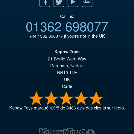
Facebook
Twitter
Youtube
Ebay
Call us:
01362 698077
+44 1362 698077
if you're not in the UK
Kapow Toys
21 Bertie Ward Way
Dereham
,
Norfolk
NR19 1TE
UK
Carte
Kapow Toys
marqué
4.9
/
5
de
3486
avis des clients sur feefo.