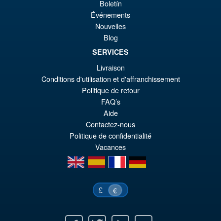
Boletín
€9
ist
Événements
Angebot!
LPZZ UPFinegures DC
Nouvelles
€8
Comics – Absolute Batman
Blog
1/12 Scale Action Figure
SERVICES
Livraison
€165.96
Conditions d'utilisation et d'affranchissement
Ur
Politique de retour
€153.62
FAQ’s
Pr
Ak
Aide
VORBESTELLUNGEN
wa
Pr
Contactez-nous
Politique de confidentialité
€1
ist
Vacances
€1
en
es
fr
de
£
€