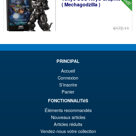
( Mechagodzilla )
€172.11
Ur
€153.62
Pr
Ak
VORBESTELLUNGEN
wa
Pr
PRINCIPAL
€1
ist
Angebot!
Accueil
S.H.Figuarts One Piece Sir
€1
Crocodile (Marineford) Action
Connexion
Figure
S'inscrire
Panier
FONCTIONNALITéS
€98.29
Éléments recommandés
Ur
€86.00
Nouveaux articles
Pr
Ak
Articles réduits
VORBESTELLUNGEN
Vendez-nous votre collection
wa
Pr