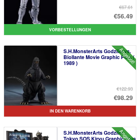
€67.61
Ur
€56.49
Pr
Ak
VORBESTELLUNGEN
wa
Pr
€6
ist
Angebot!
S.H.MonsterArts Godzilla vs.
€5
Biollante Movie Graphic Plus (
1989 )
€122.93
Ur
€98.29
Pr
Ak
IN DEN WARENKORB
wa
Pr
€1
ist
Angebot!
S.H.MonsterArts Godzilla
€9
Tokyo SOS Kiryu Graphic Plus