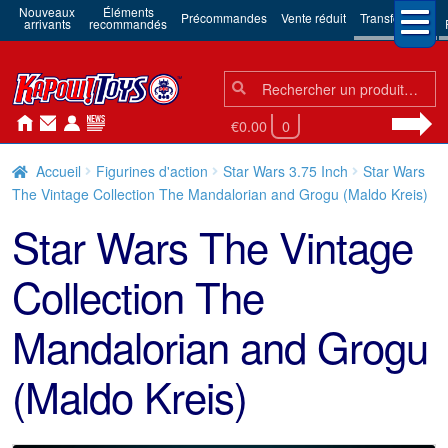
Nouveaux
Éléments
Précommandes
Vente réduit
Transformers
arrivants
recommandés
Chercher:
Chercher
€0.00
0
Accueil
Figurines d'action
Star Wars 3.75 Inch
Star Wars
The Vintage Collection The Mandalorian and Grogu (Maldo Kreis)
Star Wars The Vintage
Collection The
Mandalorian and Grogu
(Maldo Kreis)