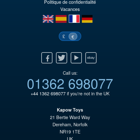
Politique de confidentialité
ini
pr
Vacances
éta
ac
en
es
fr
de
€1
es
€1
£
€
Facebook
Twitter
Youtube
Ebay
Call us:
01362 698077
+44 1362 698077
if you're not in the UK
Kapow Toys
21 Bertie Ward Way
Dereham
,
Norfolk
NR19 1TE
UK