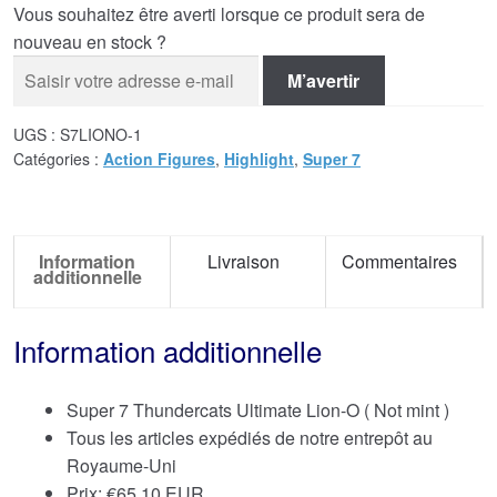
Vous souhaitez être averti lorsque ce produit sera de
nouveau en stock ?
M’avertir
UGS :
S7LIONO-1
Catégories :
Action Figures
,
Highlight
,
Super 7
Information
Livraison
Commentaires
additionnelle
Information additionnelle
Super 7 Thundercats Ultimate Lion-O ( Not mint )
Tous les articles expédiés de notre entrepôt au
Royaume-Uni
Prix:
€
65.10 EUR