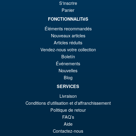
Promo !
€7
es
S'inscrire
Daima Super Saiyan 4 Son
Panier
Gokum ( Adult ) Action Figure
€6
FONCTIONNALITéS
Éléments recommandés
€73.75
Nouveaux articles
Le
€66.33
Articles réduits
Vendez-nous votre collection
pr
Le
Boletín
PRÉ COMMANDE
ini
pr
Événements
Nouvelles
éta
ac
Promo !
Blog
S.H.MonsterArts Godzilla
€7
es
Minus Zero (2026) Godzilla
SERVICES
Action Figure
€6
Livraison
Conditions d'utilisation et d'affranchissement
Politique de retour
€129.08
FAQ’s
Le
€110.59
Aide
pr
Le
Contactez-nous
PRÉ COMMANDE