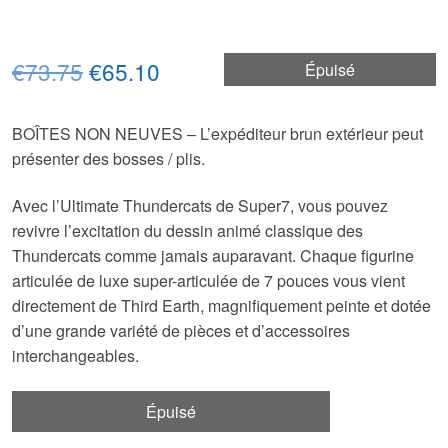
Le
Le
€73.75
€65.10
Épuisé
prix
prix
BOÎTES NON NEUVES – L’expéditeur brun extérieur peut
initial
actuel
présenter des bosses / plis.
était :
est :
Avec l’Ultimate Thundercats de Super7, vous pouvez
€73.75.
€65.10.
revivre l’excitation du dessin animé classique des
Thundercats comme jamais auparavant. Chaque figurine
articulée de luxe super-articulée de 7 pouces vous vient
directement de Third Earth, magnifiquement peinte et dotée
d’une grande variété de pièces et d’accessoires
interchangeables.
Épuisé