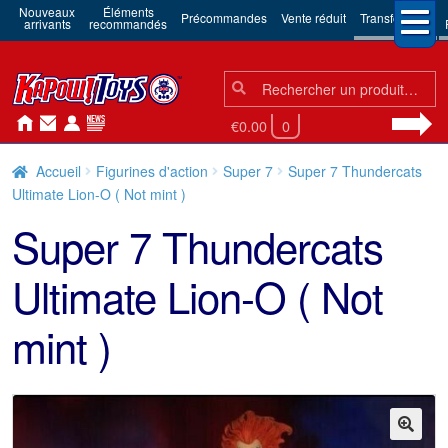
Nouveaux
Éléments
Précommandes
Vente réduit
Transformers
arrivants
recommandés
Chercher:
Chercher
€0.00
0
Accueil
Figurines d'action
Super 7
Super 7 Thundercats
Ultimate Lion-O ( Not mint )
Super 7 Thundercats
Ultimate Lion-O ( Not
mint )