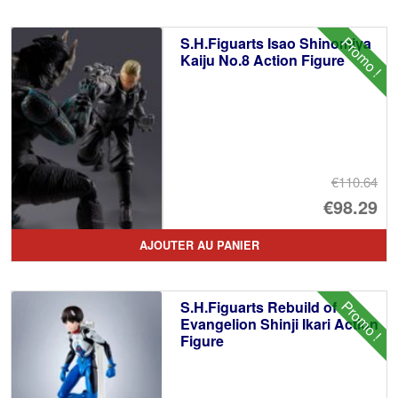
Promo !
S.H.Figuarts Isao Shinomiya
Kaiju No.8 Action Figure
€110.64
Le
€98.29
pr
Le
AJOUTER AU PANIER
ini
pr
éta
ac
Promo !
S.H.Figuarts Rebuild of
€1
es
Evangelion Shinji Ikari Action
Figure
€9