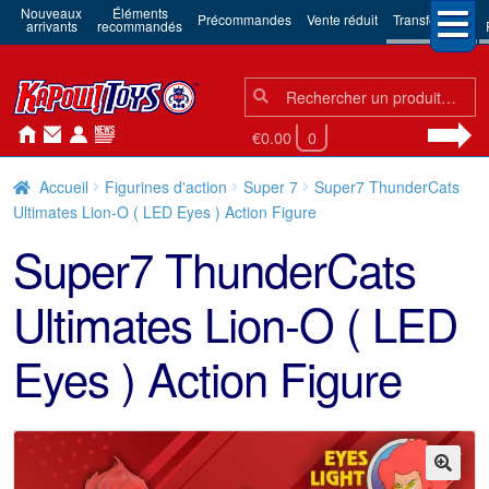
Nouveaux
Éléments
Précommandes
Vente réduit
Transformers
arrivants
recommandés
Chercher:
Chercher
€0.00
0
Accueil
Figurines d'action
Super 7
Super7 ThunderCats
Ultimates Lion-O ( LED Eyes ) Action Figure
Super7 ThunderCats
Ultimates Lion-O ( LED
Eyes ) Action Figure