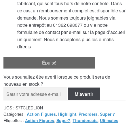
fabricant, qui sont tous hors de notre contrôle. Dans
ce cas, un remboursement complet est disponible sur
demande. Nous sommes toujours joignables via
notre entrepôt au 01362 698077 ou via notre
formulaire de contact par e-mail sur la page d’accueil
uniquement. Nous n’acceptons plus les e-mails
directs
Épuisé
Vous souhaitez être averti lorsque ce produit sera de
nouveau en stock ?
M’avertir
UGS :
S7TCLEDLION
Catégories :
Action Figures
,
Highlight
,
Preorders
,
Super 7
Étiquettes :
Action Figures
,
Super7
,
Thundercats
,
Ultimates