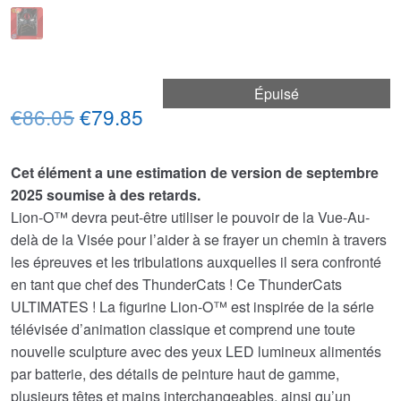
Épuisé
Le
Le
€86.05
€79.85
prix
prix
Cet élément a une estimation de version de septembre
initial
actuel
2025 soumise à des retards.
était :
est :
Lion-O™ devra peut-être utiliser le pouvoir de la Vue-Au-
delà de la Visée pour l’aider à se frayer un chemin à travers
€86.05.
€79.85.
les épreuves et les tribulations auxquelles il sera confronté
en tant que chef des ThunderCats ! Ce ThunderCats
ULTIMATES ! La figurine Lion-O™ est inspirée de la série
télévisée d’animation classique et comprend une toute
nouvelle sculpture avec des yeux LED lumineux alimentés
par batterie, des détails de peinture haut de gamme,
plusieurs têtes et mains interchangeables, ainsi qu’un