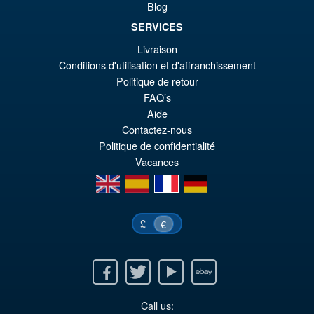
Scarred Edition Action Figure
Blog
€1
SERVICES
Livraison
€86.05
Conditions d'utilisation et d'affranchissement
Le
€73.71
Politique de retour
FAQ’s
pr
Le
PRÉ COMMANDE
Aide
ini
pr
Contactez-nous
éta
ac
Politique de confidentialité
Vacances
€8
es
en
es
fr
de
€7
£
€
Facebook
Twitter
Youtube
Ebay
Call us: