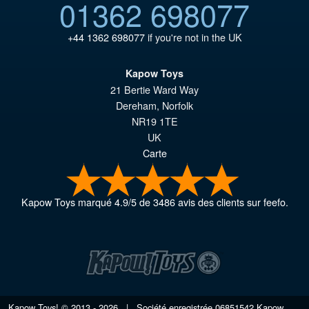
01362 698077
+44 1362 698077
if you're not in the UK
Kapow Toys
21 Bertie Ward Way
Dereham
,
Norfolk
NR19 1TE
UK
Carte
Kapow Toys
marqué
4.9
/
5
de
3486
avis des clients sur feefo.
Kapow Toys! © 2013 - 2026 | Société enregistrée
06851542
Kapow