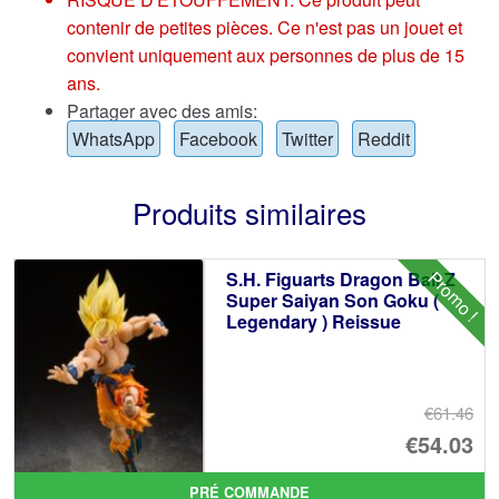
contenir de petites pièces. Ce n'est pas un jouet et
convient uniquement aux personnes de plus de 15
ans.
Partager avec des amis:
WhatsApp
Facebook
Twitter
Reddit
Produits similaires
Promo !
S.H. Figuarts Dragon Ball Z
Super Saiyan Son Goku (
Legendary ) Reissue
€61.46
Le
€54.03
pr
Le
PRÉ COMMANDE