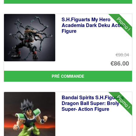
ini
pr
éta
ac
Promo !
S.H.Figuarts My Hero
€6
es
Academia Dark Deku Action
Figure
€5
€98.34
Le
€86.00
pr
Le
PRÉ COMMANDE
ini
pr
éta
ac
Promo !
Bandai Spirits S.H.Figuarts
€9
es
Dragon Ball Super: Broly -
Super- Action Figure
€8