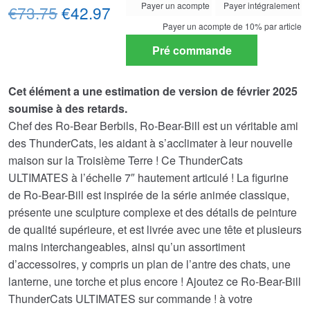
Payer un acompte
Payer intégralement
Le
Le
your
€73.75
€42.97
payment
Payer un acompte de
10%
par article
prix
prix
option
Pré commande
initial
actuel
était :
est :
Cet élément a une estimation de version de février 2025
€73.75.
€42.97.
soumise à des retards.
Chef des Ro-Bear Berbils, Ro-Bear-Bill est un véritable ami
des ThunderCats, les aidant à s’acclimater à leur nouvelle
maison sur la Troisième Terre ! Ce ThunderCats
ULTIMATES à l’échelle 7″ hautement articulé ! La figurine
de Ro-Bear-Bill est inspirée de la série animée classique,
présente une sculpture complexe et des détails de peinture
de qualité supérieure, et est livrée avec une tête et plusieurs
mains interchangeables, ainsi qu’un assortiment
d’accessoires, y compris un plan de l’antre des chats, une
lanterne, une torche et plus encore ! Ajoutez ce Ro-Bear-Bill
ThunderCats ULTIMATES sur commande ! à votre