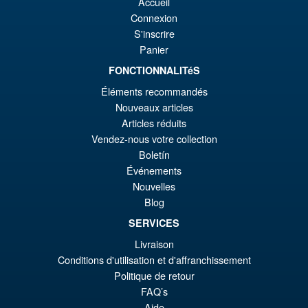
¡Oferta!
€7
es
Accueil
Comics – Absolute Batman
Connexion
1/12 Scale Action Figure
€6
S'inscrire
Panier
FONCTIONNALITéS
€165.96
El
€153.62
Éléments recommandés
Nouveaux articles
pr
El
Articles réduits
PRE ORDENA
or
pr
Vendez-nous votre collection
Boletín
er
ac
Événements
Bandai Spirits The Robot
¡Oferta!
€1
es
Spirits Fuchikoma (The Ghost
Nouvelles
in the Shell) Action Figure
€1
Blog
SERVICES
Livraison
€135.23
Conditions d'utilisation et d'affranchissement
El
€110.59
Politique de retour
pr
El
FAQ’s
PRE ORDENA
Aide