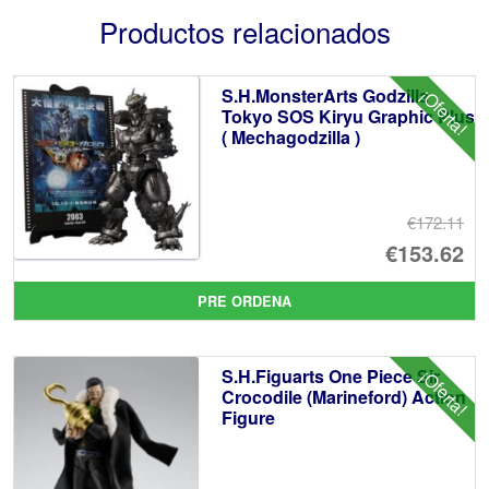
Productos relacionados
S.H.MonsterArts Godzilla
¡Oferta!
Tokyo SOS Kiryu Graphic Plus
( Mechagodzilla )
€172.11
El
€153.62
pr
El
PRE ORDENA
or
pr
er
ac
S.H.Figuarts One Piece Sir
¡Oferta!
€1
es
Crocodile (Marineford) Action
Figure
€1