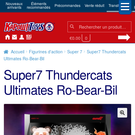
Nouveaux
Éléments
Précommandes
Vente réduit
Transformers
arrivants
recommandés
Chercher:
Chercher
€0.00
0
Accueil
Figurines d'action
Super 7
Super7 Thundercats
Ultimates Ro-Bear-Bil
Super7 Thundercats
Ultimates Ro-Bear-Bil
🔍