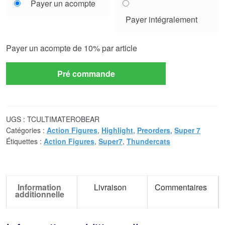
Payer un acompte
your
Payer intégralement
payment
option
Payer un acompte de
10%
par article
Pré commande
UGS :
TCULTIMATEROBEAR
Catégories :
Action Figures
,
Highlight
,
Preorders
,
Super 7
Étiquettes :
Action Figures
,
Super7
,
Thundercats
Information
Livraison
Commentaires
additionnelle