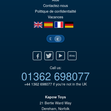
or
pr
Contactez-nous
er
ac
Politique de confidentialité
Vacances
€1
es
en
es
fr
de
€1
£
€
Facebook
Twitter
Youtube
Ebay
Call us:
01362 698077
+44 1362 698077
if you're not in the UK
Kapow Toys
21 Bertie Ward Way
Dereham
,
Norfolk