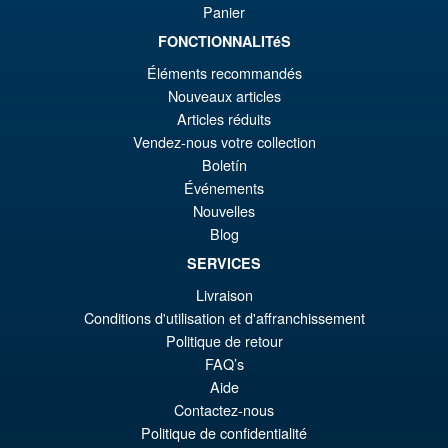
Panier
FONCTIONNALITéS
€110.64
Éléments recommandés
Le
€98.29
Nouveaux articles
pr
Le
Articles réduits
AJOUTER AU PANIER
Vendez-nous votre collection
ini
pr
Boletín
éta
ac
Événements
Promo !
S.H.Figuarts Rei Ayanami
€1
es
Nouvelles
Neon Genesis Evangelion
Blog
Action Figure ( Reissue )
€9
SERVICES
Livraison
€79.90
Conditions d'utilisation et d'affranchissement
Le
€61.41
Politique de retour
FAQ’s
pr
Le
Aide
PRÉ COMMANDE
ini
pr
Contactez-nous
Politique de confidentialité
éta
ac