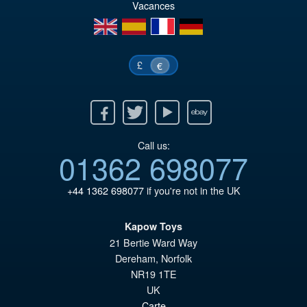
Vacances
€7
es
en
es
fr
de
€6
£
€
Facebook
Twitter
Youtube
Ebay
Call us:
01362 698077
+44 1362 698077
if you're not in the UK
Kapow Toys
21 Bertie Ward Way
Dereham
,
Norfolk
NR19 1TE
UK
Carte