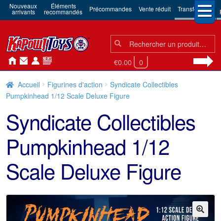
Nouveaux
Éléments
Précommandes
Vente réduit
Transformers
arrivants
recommandés
Chercher:
Chercher
€0.00
0
Accueil
Figurines d'action
Syndicate Collectibles
Pumpkinhead 1/12 Scale Deluxe Figure
Syndicate Collectibles
Pumpkinhead 1/12
Scale Deluxe Figure