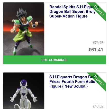
Promo !
Bandai Spirits S.H.Figuarts
Dragon Ball Super: Broly -
Super- Action Figure
€73.75
Le
€61.41
pr
Le
PRÉ COMMANDE
ini
pr
éta
ac
Promo !
S.H.Figuarts Dragon Ball Z
€7
es
Frieza Fourth Form Action
Figure ( New Sculpt )
€6
€43.02