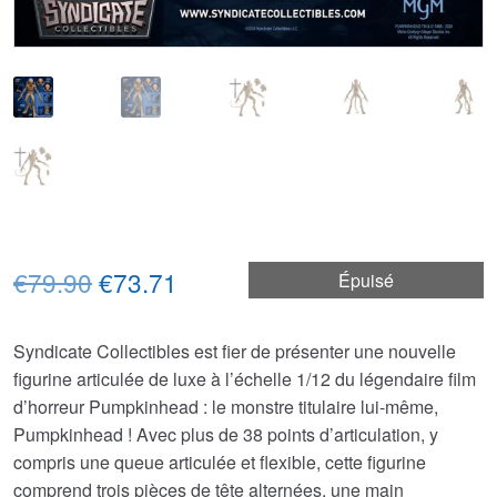
Le
Le
€79.90
€73.71
Épuisé
prix
prix
Syndicate Collectibles est fier de présenter une nouvelle
initial
actuel
figurine articulée de luxe à l’échelle 1/12 du légendaire film
était :
est :
d’horreur Pumpkinhead : le monstre titulaire lui-même,
Pumpkinhead ! Avec plus de 38 points d’articulation, y
€79.90.
€73.71.
compris une queue articulée et flexible, cette figurine
comprend trois pièces de tête alternées, une main