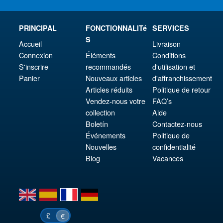
PRINCIPAL
FONCTIONNALITé
SERVICES
S
Accueil
Livraison
Connexion
Éléments
Conditions
S'inscrire
recommandés
d'utilisation et
Panier
Nouveaux articles
d'affranchissement
Articles réduits
Politique de retour
Vendez-nous votre
FAQ’s
collection
Aide
Boletín
Contactez-nous
Événements
Politique de
Nouvelles
confidentialité
Blog
Vacances
en
es
fr
de
£
€