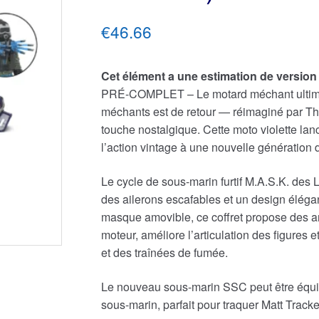
€46.66
Cet élément a une estimation de versio
PRÉ-COMPLET – Le motard méchant ultime re
méchants est de retour — réimaginé par The
touche nostalgique. Cette moto violette la
l’action vintage à une nouvelle génération 
Le cycle de sous-marin furtif M.A.S.K. des 
des ailerons escafables et un design éléga
masque amovible, ce coffret propose des a
moteur, améliore l’articulation des figures
et des traînées de fumée.
Le nouveau sous-marin SSC peut être équip
sous-marin, parfait pour traquer Matt Tracke