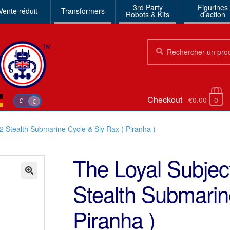
3rd Party
Figurines
Vente réduit
Transformers
Robots & Kits
d'action
Chercher:
Chercher
Checkout
€0.00
0
£
€
2 Stealth Submarine Cycle & Sly Rax ( Piranha )
The Loyal Subjec
Stealth Submarin
🔍
Piranha )