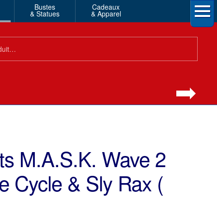
Bustes
Cadeaux
& Statues
& Apparel
ts M.A.S.K. Wave 2
e Cycle & Sly Rax (