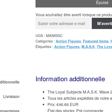
Épuisé
Vous souhaitez être averti lorsque ce prod
M’averti
UGS :
MASKSSC
Catégories :
Action Figures
,
Featured Items
,
Étiquettes :
Action Figures
,
M.A.S.K
,
The Loya
Information additionnelle
ditionnelle
The Loyal Subjects M.A.S.K. Wave 2
Livraison
Tous les articles expédiés de notre
Prix:
€
46.66 EUR
État des stocks: Pré commande
mmentaires