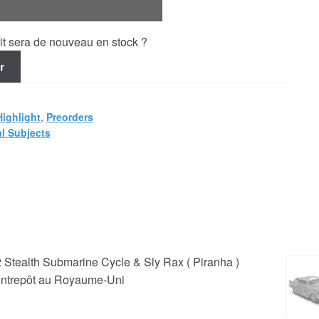
uit sera de nouveau en stock ?
r
Highlight
,
Preorders
l Subjects
 Stealth Submarine Cycle & Sly Rax ( Piranha )
 entrepôt au Royaume-Uni