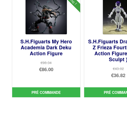
S.H.Figuarts My Hero
S.H.Figuarts Dr
Academia Dark Deku
Z Frieza Four
Action Figure
Action Figur
Sculpt 
€98.34
Le
€86.00
€43.02
Le
€36.82
prix
Le
prix
Le
initial
prix
init
prix
était :
actuel
PRÉ COMMANDE
PRÉ COMMA
étai
act
€98.34.
est :
€43.
est 
€86.00.
€36.