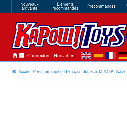
Nouveaux
Éléments
Précommandes
arrivants
recommandés
en
es
fr
de
Connexion
Nouvelles
Accueil
Précommandes
The Loyal Subjects M.A.S.K. Wave 