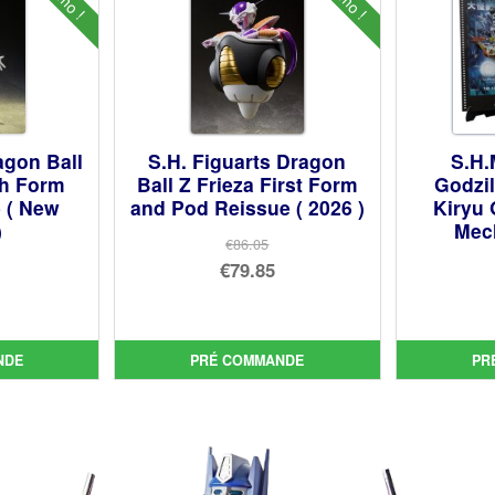
agon Ball
S.H. Figuarts Dragon
S.H.
th Form
Ball Z Frieza First Form
Godzi
e ( New
and Pod Reissue ( 2026 )
Kiryu 
)
Mech
€86.05
Le
€79.85
prix
Le
initial
prix
ial
était :
actuel
NDE
PRÉ COMMANDE
PR
t :
uel
€86.05.
est :
02.
:
€79.85.
82.