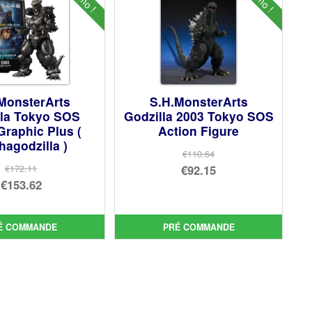
MonsterArts
S.H.MonsterArts
lla Tokyo SOS
Godzilla 2003 Tokyo SOS
Graphic Plus (
Action Figure
agodzilla )
€110.64
Le
€92.15
€172.11
Le
€153.62
prix
Le
prix
Le
initial
prix
initial
prix
était :
actuel
É COMMANDE
PRÉ COMMANDE
était :
actuel
€110.64.
est :
€172.11.
est :
€92.15.
€153.62.