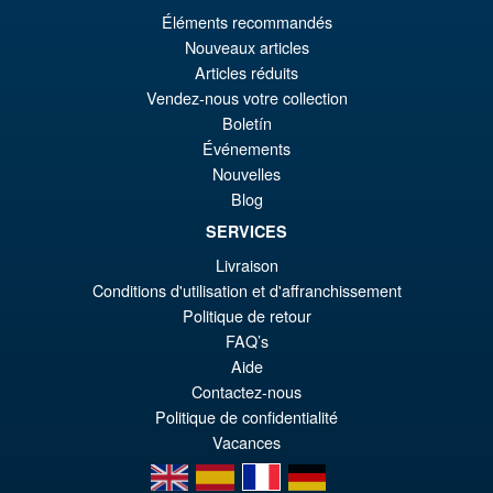
€98.34
Éléments recommandés
El
€86.00
Nouveaux articles
pr
El
Articles réduits
PRE ORDENA
Vendez-nous votre collection
or
pr
Boletín
er
ac
Événements
S.H. Figuarts Portgas D. Ace (
¡Oferta!
€9
es
Nouvelles
Marineford ) One Piece Action
Blog
Figure
€8
SERVICES
Livraison
€86.05
Conditions d'utilisation et d'affranchissement
El
€72.48
Politique de retour
FAQ’s
pr
El
PRE ORDENA
Aide
or
pr
Contactez-nous
er
ac
Politique de confidentialité
Vacances
€8
es
en
es
fr
de
€7