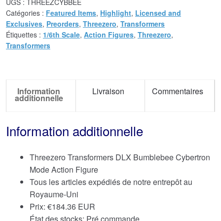
UGS :
THREEZCYBBEE
Catégories :
Featured Items
,
Highlight
,
Licensed and
Exclusives
,
Preorders
,
Threezero
,
Transformers
Étiquettes :
1/6th Scale
,
Action Figures
,
Threezero
,
Transformers
Information
Livraison
Commentaires
additionnelle
Information additionnelle
Threezero Transformers DLX Bumblebee Cybertron
Mode Action Figure
Tous les articles expédiés de notre entrepôt au
Royaume-Uni
Prix:
€
184.36 EUR
État des stocks: Pré commande