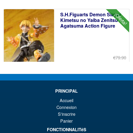
er
ac
S.H.Figuarts Demon Slayer
¡Oferta!
€8
es
Kimetsu no Yaiba Zenitsu
Agatsuma Action Figure
€7
€79.90
El
€67.56
pr
El
PRE ORDENA
or
pr
PRINCIPAL
er
ac
S.H.Figuarts My Hero
¡Oferta!
Accueil
€7
es
Academia Dark Deku Action
Connexion
Figure
€6
S'inscrire
Panier
FONCTIONNALITéS