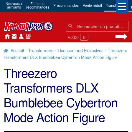
Nouveaux
Éléments
Précommandes
Vente réduit
Transformers
arrivants
recommandés
Chercher:
Chercher
€0.00
0
Accueil
Transformers
Licensed and Exclusives
Threezero
Transformers DLX Bumblebee Cybertron Mode Action Figure
Threezero
Transformers DLX
Bumblebee Cybertron
Mode Action Figure