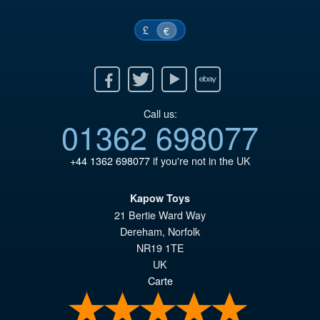
£
€
Facebook
Twitter
Youtube
Ebay
Call us:
01362 698077
+44 1362 698077
if you're not in the UK
Kapow Toys
21 Bertie Ward Way
Dereham
,
Norfolk
NR19 1TE
UK
Carte