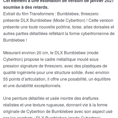
Cet élément a une estimation de version de janvier 2027
était :
actuel
soumise à des retards.
€221.29.
est :
Extrait du film Transformers : Bumblebee, threezero
€184.36.
présente DLX Bumblebee (Mode Cybertron) ! Cette version
présente une toute nouvelle poitrine, torse, ailes dorsales et
autres parties détaillées reflétant la forme cybertronienne de
Bumblebee !
Mesurant environ 20 cm, le DLX Bumblebee (mode
Cybertron) propose le cadre métallique moulé sous
pression signature de threezero, avec des plastiques de
qualité ingénierie pour une structure solide. Avec environ
55 points d’articulation, il offre une posabilité, un équilibre
et une durabilité exceptionnels.
Une peinture détaillée et usée montre des éraflures
réalistes et une texture rugueuse, donnant vie à la forme
originale de Cybertron de Bumblebee avec son aspect usé
par les combats ; DLX Bumblebee (mode Cybertron)