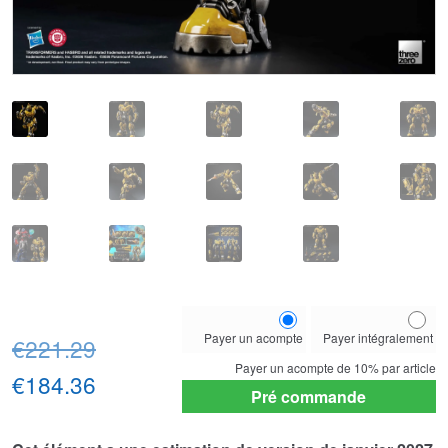
Choose
Payer un acompte
Payer intégralement
Le
your
€221.29
payment
Payer un acompte de
10%
par article
prix
Le
€184.36
option
Pré commande
initial
prix