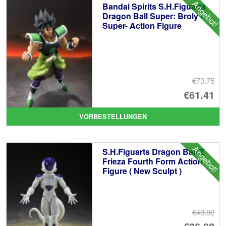
Angebot!
Bandai Spirits S.H.Figuarts
Dragon Ball Super: Broly -
Super- Action Figure
€73.75
Ur
€61.41
Pr
Ak
VORBESTELLUNGEN
wa
Pr
€7
ist
Angebot!
S.H.Figuarts Dragon Ball Z
€6
Frieza Fourth Form Action
Figure ( New Sculpt )
€43.02
Ur