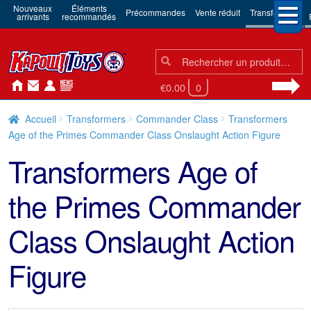
Nouveaux
Éléments
Précommandes
Vente réduit
Transformers
arrivants
recommandés
Chercher:
Chercher
€0.00
0
Accueil
Transformers
Commander Class
Transformers
Age of the Primes Commander Class Onslaught Action Figure
Transformers Age of
the Primes Commander
Class Onslaught Action
Figure