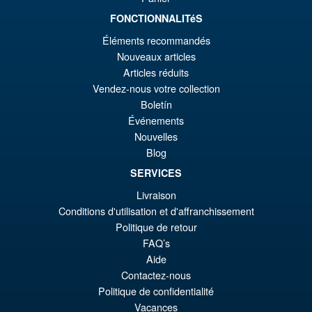
FONCTIONNALITéS
€86.05
Éléments recommandés
Ur
€77.39
Nouveaux articles
Articles réduits
Pr
Ak
Vendez-nous votre collection
VORBESTELLUNGEN
wa
Pr
Boletín
Événements
€8
ist
Angebot!
Nouvelles
S.H.Figuarts Demon Slayer
€7
Kimetsu no Yaiba Zenitsu
Blog
Agatsuma Action Figure
SERVICES
Livraison
Conditions d'utilisation et d'affranchissement
€79.90
Politique de retour
Ur
€67.56
FAQ’s
Pr
Ak
Aide
VORBESTELLUNGEN
Contactez-nous
wa
Pr
Politique de confidentialité
€7
ist
Vacances