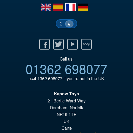
€6
en
es
fr
de
£
€
Facebook
Twitter
Youtube
Ebay
Call us:
01362 698077
+44 1362 698077
if you're not in the UK
Kapow Toys
21 Bertie Ward Way
Dereham
,
Norfolk
NR19 1TE
UK
Carte