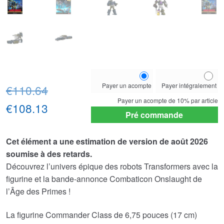
Choose
Payer un acompte
Payer intégralement
Le
your
€110.64
payment
Payer un acompte de
10%
par article
prix
Le
€108.13
option
Pré commande
initial
prix
Cet élément a une estimation de version de août 2026
était :
actuel
soumise à des retards.
€110.64.
est :
Découvrez l’univers épique des robots Transformers avec la
€108.13.
figurine et la bande-annonce Combaticon Onslaught de
l’Âge des Primes !
La figurine Commander Class de 6,75 pouces (17 cm)