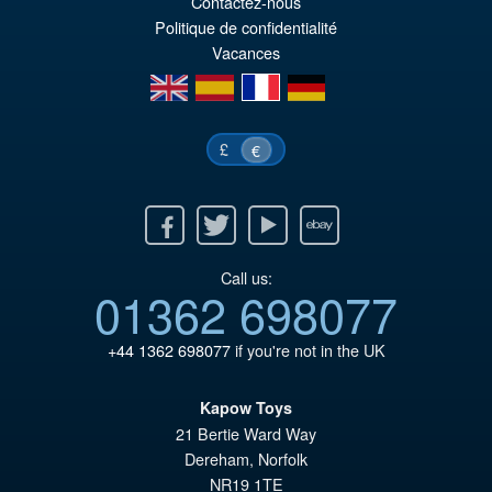
pr
Le
Contactez-nous
PRÉ COMMANDE
Politique de confidentialité
ini
pr
Vacances
éta
ac
en
es
fr
de
€6
es
€5
£
€
Facebook
Twitter
Youtube
Ebay
Call us:
01362 698077
+44 1362 698077
if you're not in the UK
Kapow Toys
21 Bertie Ward Way
Dereham
,
Norfolk
NR19 1TE