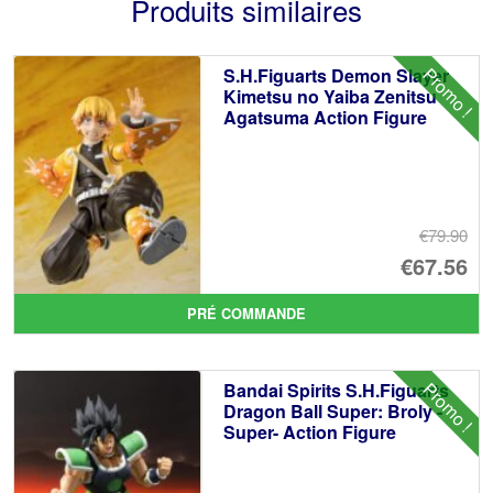
Produits similaires
Promo !
S.H.Figuarts Demon Slayer
Kimetsu no Yaiba Zenitsu
Agatsuma Action Figure
€79.90
Le
€67.56
pr
Le
PRÉ COMMANDE
ini
pr
éta
ac
Promo !
Bandai Spirits S.H.Figuarts
€7
es
Dragon Ball Super: Broly -
Super- Action Figure
€6