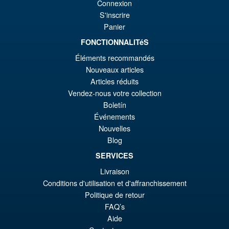
éta
ac
Connexion
Promo !
S.H. Figuarts Dragon Ball Z
S'inscrire
€7
es
Bardock the Father of Goku
Panier
Action Figure
€6
FONCTIONNALITéS
Éléments recommandés
Nouveaux articles
€86.05
Articles réduits
Le
€73.71
Vendez-nous votre collection
pr
Le
Boletín
PRÉ COMMANDE
ini
pr
Événements
Nouvelles
éta
ac
Blog
Promo !
Moderoid RoboCop Model Kit
€8
es
SERVICES
€7
Livraison
Conditions d'utilisation et d'affranchissement
Politique de retour
€67.61
FAQ’s
Le
€56.49
Aide