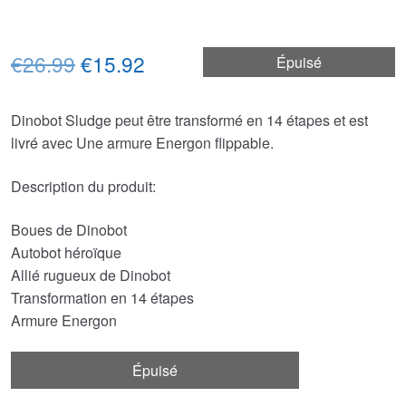
Le
Le
€26.99
€15.92
Épuisé
prix
prix
Dinobot Sludge peut être transformé en 14 étapes et est
initial
actuel
livré avec Une armure Energon flippable.
était :
est :
Description du produit:
€26.99.
€15.92.
Boues de Dinobot
Autobot héroïque
Allié rugueux de Dinobot
Transformation en 14 étapes
Armure Energon
Épuisé