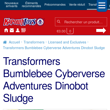
Nouveaux
Éléments
Précommandes
Vente réduit
Transformers
arrivants
recommandés
Chercher:
Chercher
€0.00
0
Accueil
Transformers
Licensed and Exclusives
Transformers Bumblebee Cyberverse Adventures Dinobot Sludge
Transformers
Bumblebee Cyberverse
Adventures Dinobot
Sludge