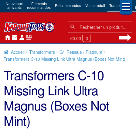
Nouveaux
Éléments
Précommandes
Vente réduit
Transformers
arrivants
recommandés
Chercher:
Chercher
€0.00
0
Accueil
Transformers
G1 Reissue / Platinum
Transformers C-10 Missing Link Ultra Magnus (Boxes Not Mint)
Transformers C-10
Missing Link Ultra
Magnus (Boxes Not
Mint)