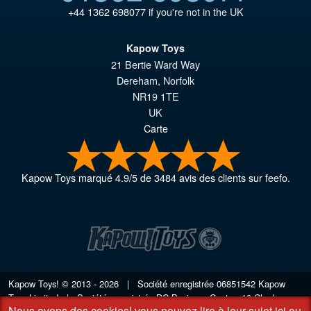
+44 1362 698077
if you're not in the UK
Kapow Toys
21 Bertie Ward Way
Dereham
,
Norfolk
NR19 1TE
UK
Carte
Kapow Toys
marqué
4.9
/
5
de
3484
avis des clients sur feefo.
Kapow Toys! © 2013 - 2026 | Société enregistrée
06851542
Kapow
Toys Limited | Société enregistrée DC Business Centre, 10 Charles
Nous avons des cookies!
vous pouvez lire à leur sujet ici
ou