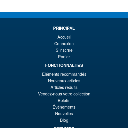
Pr
Ak
VORBESTELLUNGEN
wa
Pr
€7
ist
Angebot!
PRINCIPAL
Moderoid RoboCop Model Kit
€6
Accueil
Connexion
S'inscrire
Panier
€67.61
FONCTIONNALITéS
Ur
€56.49
Éléments recommandés
Pr
Ak
Nouveaux articles
VORBESTELLUNGEN
wa
Pr
Articles réduits
Vendez-nous votre collection
€6
ist
Boletín
Angebot!
Bandai S.H.Figuarts Jujutsu
€5
Événements
Kaisen Choso Action Figure
Nouvelles
Blog