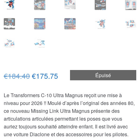
Le
Le
€184.40
€175.75
Épuisé
prix
prix
Le Transformers C-10 Ultra Magnus reçoit une mise à
initial
actuel
niveau pour 2026 !! Moulé d’après l’original des années 80,
était :
est :
ce nouveau Missing Link Ultra Magnus présente des
articulations articulées permettant les poses que vous
€184.40.
€175.75.
auriez toujours souhaité atteindre enfant. Il est livré avec
une voiture Diaclone et des accessoires pour les pilotes.