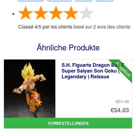
Classé
4
/
5
par les clients
basé sur
2
avis des clients
Ähnliche Produkte
Angebot!
S.H. Figuarts Dragon Ball Z
Super Saiyan Son Goku (
Legendary ) Reissue
€61.46
Ur
€54.03
Pr
Ak
VORBESTELLUNGEN
wa
Pr