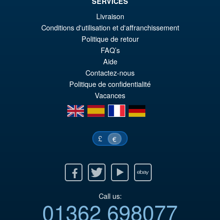
SERVICES
€86.05
Livraison
Ur
€67.56
Conditions d'utilisation et d'affranchissement
Politique de retour
Pr
Ak
VORBESTELLUNGEN
FAQ’s
wa
Pr
Aide
€8
ist
Contactez-nous
Politique de confidentialité
€6
Vacances
en
es
fr
de
£
€
Facebook
Twitter
Youtube
Ebay
Call us:
01362 698077