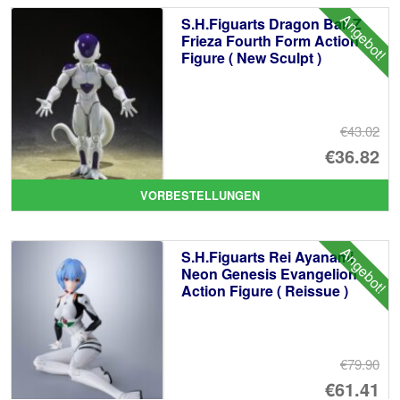
€6
ist
Angebot!
S.H.Figuarts Dragon Ball Z
€5
Frieza Fourth Form Action
Figure ( New Sculpt )
€43.02
Ur
€36.82
Pr
Ak
VORBESTELLUNGEN
wa
Pr
€4
ist
Angebot!
S.H.Figuarts Rei Ayanami
€3
Neon Genesis Evangelion
Action Figure ( Reissue )
€79.90
Ur
€61.41