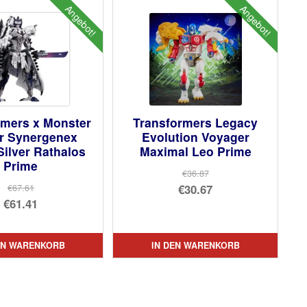
Angebot!
Angebot!
rmers x Monster
Transformers Legacy
r Synergenex
Evolution Voyager
Silver Rathalos
Maximal Leo Prime
Prime
€36.87
Ursprünglicher
€30.67
€67.61
Ursprünglicher
€61.41
Preis
Aktueller
Preis
Aktueller
war:
Preis
war:
Preis
€36.87
ist:
EN WARENKORB
IN DEN WARENKORB
€67.61
ist:
€30.67.
€61.41.