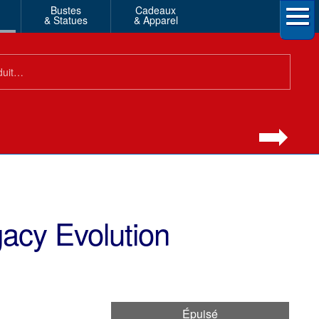
Bustes
Cadeaux
& Statues
& Apparel
acy Evolution
Épuisé