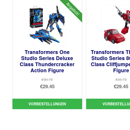
Angebot!
Transformers One
Transformers T
Studio Series Deluxe
Studio Series 
Class Thundercracker
Class Cliffjump
Action Figure
Figure
€30.72
€30.72
Ursprünglicher
Urs
€29.45
€29.45
Preis
Aktueller
Pre
Akt
war:
Preis
war
Pre
VORBESTELLUNGEN
VORBESTELLU
€30.72
ist:
€30
ist:
€29.45.
€29.