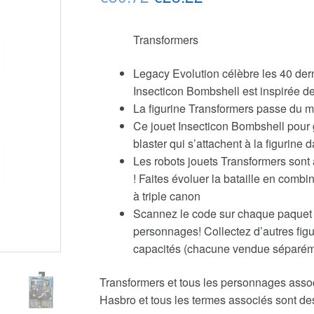
prix
prix
Transformers
initial
actuel
était :
est :
Legacy Evolution célèbre les 40 dern
Insecticon Bombshell est inspirée d
€30.72.
€28.22.
La figurine Transformers passe du 
Ce jouet Insecticon Bombshell pour g
blaster qui s’attachent à la figurine
Les robots jouets Transformers sont
! Faites évoluer la bataille en combi
à triple canon
Scannez le code sur chaque paquet p
personnages! Collectez d’autres figu
capacités (chacune vendue séparémen
Transformers et tous les personnages ass
Hasbro et tous les termes associés sont 