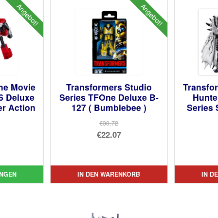
Angebot!
Angebot!
he Movie
Transformers Studio
Transfo
86 Deluxe
Series TFOne Deluxe B-
Hunte
er Action
127 ( Bumblebee )
Series 
€30.72
Ursprünglicher
€22.07
prünglicher
Preis
Aktueller
is
ueller
war:
Preis
:
is
€30.72
ist:
NGEN
IN DEN WARENKORB
IN D
.72
€22.07.
45.