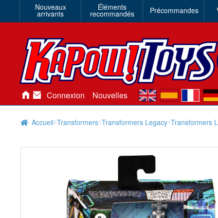
Nouveaux
Éléments
Précommandes
arrivants
recommandés
en
es
fr
de
Connexion
Nouvelles
Accueil
Transformers
Transformers Legacy
Transformers L