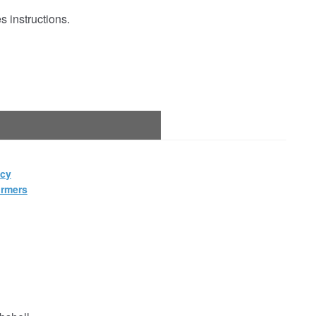
 instructions.
acy
ormers