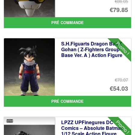
€86.05
Le
€79.85
pr
Le
PRÉ COMMANDE
ini
pr
éta
ac
Promo !
S.H.Figuarts Dragon Ball Z
€8
es
Gohan ( Z-Fighters Group
Base Ver. A ) Action Figure
€7
€70.07
Le
€54.03
pr
Le
PRÉ COMMANDE
ini
pr
éta
ac
Promo !
LPZZ UPFinegures DC
€7
es
Comics – Absolute Batman
1/12 Scale Action Figure