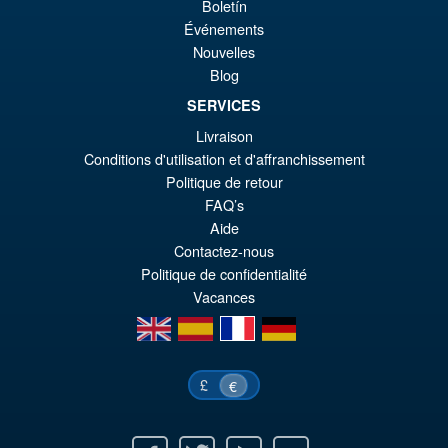
Boletín
éta
ac
Événements
Promo !
S.H.Figuarts Dragon Ball Z
€8
es
Nouvelles
Frieza Fourth Form Action
Blog
Figure ( New Sculpt )
€6
SERVICES
Livraison
€43.02
Conditions d'utilisation et d'affranchissement
Le
€36.82
Politique de retour
FAQ’s
pr
Le
Aide
PRÉ COMMANDE
ini
pr
Contactez-nous
Politique de confidentialité
éta
ac
Vacances
€4
es
en
es
fr
de
€3
£
€