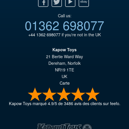
Facebook
Twitter
Youtube
Ebay
Call us:
01362 698077
+44 1362 698077
if you're not in the UK
Kapow Toys
21 Bertie Ward Way
Dereham
,
Norfolk
NR19 1TE
UK
Carte
Kapow Toys
marqué
4.9
/
5
de
3486
avis des clients sur feefo.