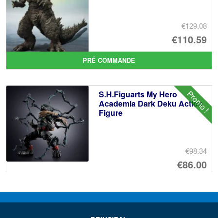
€129.08
Le
€110.59
pr
Le
PRÉ COMMANDE
ini
pr
éta
ac
Promo !
S.H.Figuarts My Hero
€1
es
Academia Dark Deku Action
Figure
€1
€98.34
Le
€86.00
pr
Le
PRÉ COMMANDE
ini
pr
éta
ac