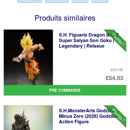
Produits similaires
Promo !
S.H. Figuarts Dragon Ball Z
Super Saiyan Son Goku (
Legendary ) Reissue
€61.46
Le
€54.03
pr
Le
PRÉ COMMANDE
ini
pr
éta
ac
Promo !
S.H.MonsterArts Godzilla
€6
es
Minus Zero (2026) Godzilla
Action Figure
€5