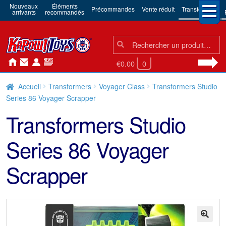
Nouveaux
Éléments
Précommandes
Vente réduit
Transformers
arrivants
recommandés
Chercher:
Chercher
€0.00
0
Accueil
Transformers
Voyager Class
Transformers Studio
Series 86 Voyager Scrapper
Transformers Studio
Series 86 Voyager
Scrapper