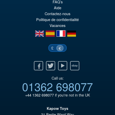
FAQ’s
ini
pr
Aide
éta
ac
Contactez-nous
Politique de confidentialité
€8
es
Vacances
€7
en
es
fr
de
£
€
Facebook
Twitter
Youtube
Ebay
Call us:
01362 698077
+44 1362 698077
if you're not in the UK
Kapow Toys
21 Bertie Ward Way