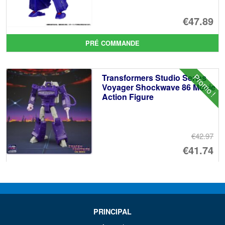
€47.89
PRÉ COMMANDE
Promo !
Transformers Studio Series
Voyager Shockwave 86 Movie
Action Figure
€42.97
Le
€41.74
pr
Le
AJOUTER AU PANIER
ini
pr
éta
ac
Promo !
Transformers Studio Series 86
PRINCIPAL
€4
es
Leader Megatron ( Reissue )