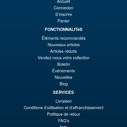
Accueil
€4
Connexion
S'inscrire
Panier
€68.84
Le
FONCTIONNALITéS
€61.41
Éléments recommandés
pr
Le
AJOUTER AU PANIER
Nouveaux articles
ini
pr
Articles réduits
éta
ac
Vendez-nous votre collection
Promo !
Transformers The Movie
Boletín
€6
es
Studio Series 86 Voyager
Événements
Class Cyclonus Action Figure
€6
Nouvelles
Blog
SERVICES
€45.48
Livraison
Le
€40.51
Conditions d'utilisation et d'affranchissement
pr
Le
Politique de retour
PRÉ COMMANDE
ini
pr
FAQ’s
Aide