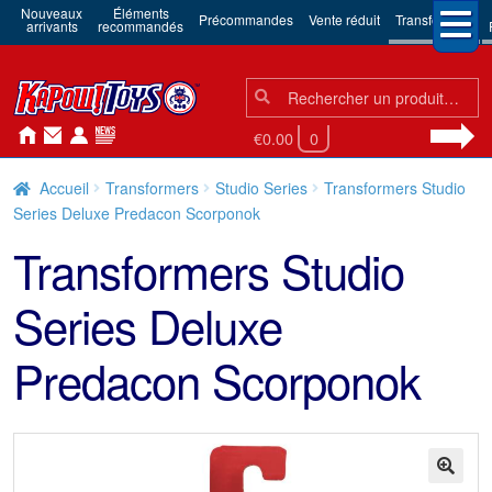
Nouveaux
Éléments
Précommandes
Vente réduit
Transformers
arrivants
recommandés
Chercher:
Chercher
€0.00
0
Accueil
Transformers
Studio Series
Transformers Studio
Series Deluxe Predacon Scorponok
Transformers Studio
Series Deluxe
Predacon Scorponok