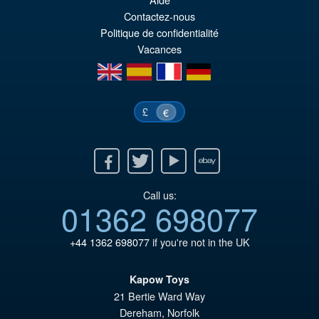
éta
ac
Contactez-nous
€4
es
Politique de confidentialité
Vacances
€4
en
es
fr
de
£
€
Facebook
Twitter
Youtube
Ebay
Call us:
01362 698077
+44 1362 698077
if you're not in the UK
Kapow Toys
21 Bertie Ward Way
Dereham
,
Norfolk