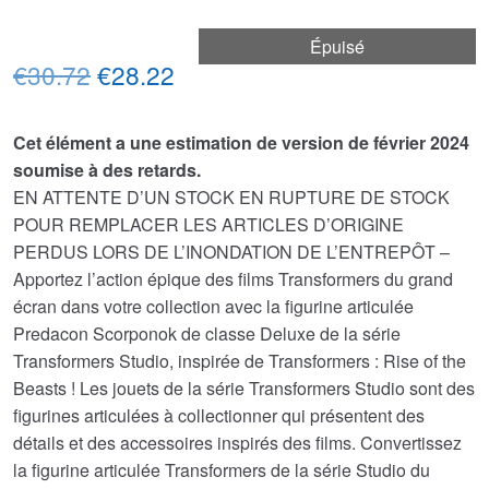
Épuisé
Le
Le
€30.72
€28.22
prix
prix
Cet élément a une estimation de version de février 2024
initial
actuel
soumise à des retards.
était :
est :
EN ATTENTE D’UN STOCK EN RUPTURE DE STOCK
POUR REMPLACER LES ARTICLES D’ORIGINE
€30.72.
€28.22.
PERDUS LORS DE L’INONDATION DE L’ENTREPÔT –
Apportez l’action épique des films Transformers du grand
écran dans votre collection avec la figurine articulée
Predacon Scorponok de classe Deluxe de la série
Transformers Studio, inspirée de Transformers : Rise of the
Beasts ! Les jouets de la série Transformers Studio sont des
figurines articulées à collectionner qui présentent des
détails et des accessoires inspirés des films. Convertissez
la figurine articulée Transformers de la série Studio du