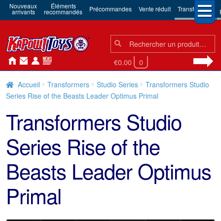
Nouveaux
Éléments
Précommandes
Vente réduit
Transformers
arrivants
recommandés
Chercher:
Chercher
€0.00
0
Accueil
Transformers
Studio Series
Transformers Studio
Series Rise of the Beasts Leader Optimus Primal
Transformers Studio
Series Rise of the
Beasts Leader Optimus
Primal