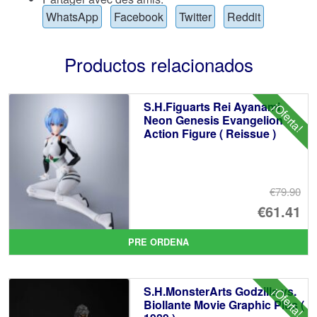
WhatsApp
Facebook
Twitter
Reddit
Productos relacionados
S.H.Figuarts Rei Ayanami
¡Oferta!
Neon Genesis Evangelion
Action Figure ( Reissue )
€79.90
El
€61.41
pr
El
PRE ORDENA
or
pr
er
ac
S.H.MonsterArts Godzilla vs.
¡Oferta!
€7
es
Biollante Movie Graphic Plus (