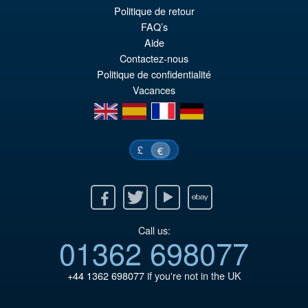
Politique de retour
pr
El
PRE ORDENA
FAQ’s
or
pr
Aide
er
ac
Contactez-nous
Politique de confidentialité
€7
es
Vacances
€6
en
es
fr
de
£
€
Facebook
Twitter
Youtube
Ebay
Call us:
01362 698077
+44 1362 698077
if you're not in the UK