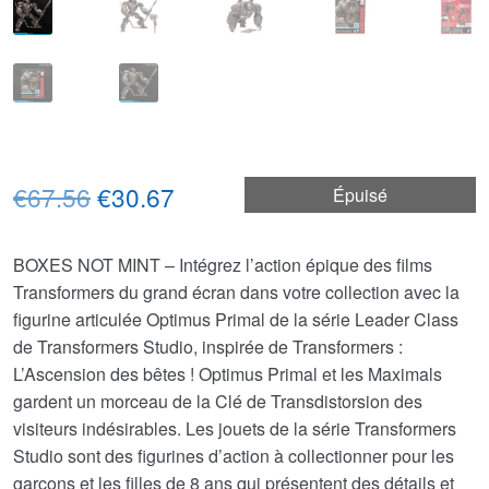
Le
Le
€67.56
€30.67
Épuisé
prix
prix
BOXES NOT MINT – Intégrez l’action épique des films
initial
actuel
Transformers du grand écran dans votre collection avec la
était :
est :
figurine articulée Optimus Primal de la série Leader Class
de Transformers Studio, inspirée de Transformers :
€67.56.
€30.67.
L’Ascension des bêtes ! Optimus Primal et les Maximals
gardent un morceau de la Clé de Transdistorsion des
visiteurs indésirables. Les jouets de la série Transformers
Studio sont des figurines d’action à collectionner pour les
garçons et les filles de 8 ans qui présentent des détails et