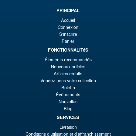
er
ac
PRINCIPAL
S.H.Figuarts Dragon Ball Z
¡Oferta!
€1
es
Gohan ( Z-Fighters Group
Accueil
Base Ver. A ) Action Figure
€9
Connexion
S'inscrire
Panier
€70.07
FONCTIONNALITéS
El
€54.03
Éléments recommandés
pr
El
Nouveaux articles
PRE ORDENA
or
pr
Articles réduits
Vendez-nous votre collection
er
ac
Boletín
S.H. Figuarts Dragon Ball
¡Oferta!
€7
es
Événements
Daima Super Saiyan 4 Son
Gokum ( Adult ) Action Figure
Nouvelles
€5
Blog
SERVICES
€73.75
Livraison
El
€66.33
Conditions d'utilisation et d'affranchissement