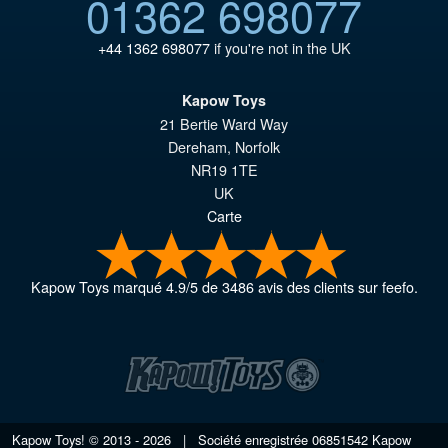
01362 698077
+44 1362 698077
if you're not in the UK
Kapow Toys
21 Bertie Ward Way
Dereham
,
Norfolk
NR19 1TE
UK
Carte
Kapow Toys
marqué
4.9
/
5
de
3486
avis des clients sur feefo.
Kapow Toys! © 2013 - 2026 | Société enregistrée
06851542
Kapow