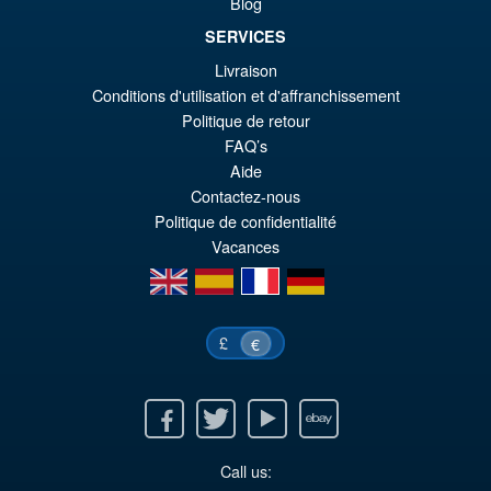
Blog
SERVICES
Livraison
€73.75
Conditions d'utilisation et d'affranchissement
Ur
€61.41
Politique de retour
Pr
Ak
FAQ’s
VORBESTELLUNGEN
Aide
wa
Pr
Contactez-nous
€7
ist
Politique de confidentialité
€6
Vacances
en
es
fr
de
£
€
Facebook
Twitter
Youtube
Ebay
Call us: