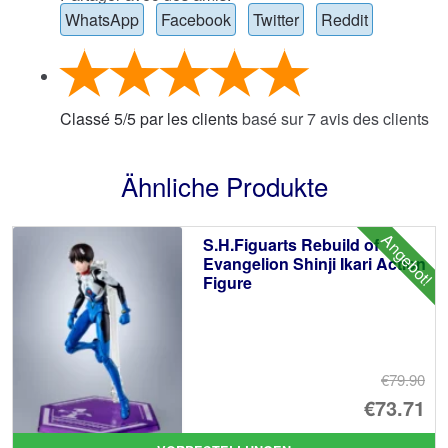
WhatsApp
Facebook
Twitter
Reddit
Classé
5
/
5
par les clients
basé sur
7
avis des clients
Ähnliche Produkte
Angebot!
S.H.Figuarts Rebuild of
Evangelion Shinji Ikari Action
Figure
€79.90
Ur
€73.71
Pr
Ak