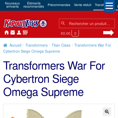
Nouveaux
Éléments
Précommandes
Vente réduit
Transformers
arrivants
recommandés
Chercher:
Chercher
€0.00
0
Accueil
Transformers
Titan Class
Transformers War For
Cybertron Siege Omega Supreme
Transformers War For
Cybertron Siege
Omega Supreme