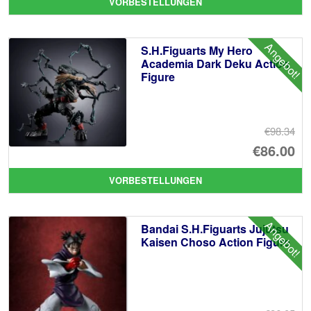
VORBESTELLUNGEN
wa
Pr
€7
ist
Angebot!
S.H.Figuarts My Hero
€7
Academia Dark Deku Action
Figure
€98.34
Ur
€86.00
Pr
Ak
VORBESTELLUNGEN
wa
Pr
€9
ist
Angebot!
Bandai S.H.Figuarts Jujutsu
€8
Kaisen Choso Action Figure