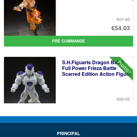
€61.46
Le
€54.03
pr
Le
PRÉ COMMANDE
ini
pr
éta
ac
Promo !
S.H.Figuarts Dragon Ball Z
€6
es
Full Power Frieza Battle
Scarred Edition Action Figure
€5
€86.05
Le
€73.71
pr
Le
PRÉ COMMANDE
ini
pr
PRINCIPAL
éta
ac