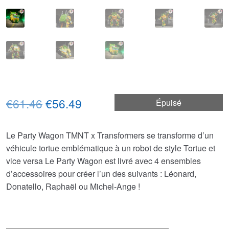
Le
Le
€61.46
€56.49
Épuisé
prix
prix
Le Party Wagon TMNT x Transformers se transforme d’un
initial
actuel
véhicule tortue emblématique à un robot de style Tortue et
était :
est :
vice versa Le Party Wagon est livré avec 4 ensembles
d’accessoires pour créer l’un des suivants : Léonard,
€61.46.
€56.49.
Donatello, Raphaël ou Michel-Ange !