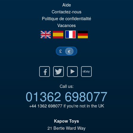
pr
Le
PRÉ COMMANDE
Aide
ini
pr
Contactez-nous
éta
ac
Politique de confidentialité
Vacances
€1
es
en
es
fr
de
€1
£
€
Facebook
Twitter
Youtube
Ebay
Call us:
01362 698077
+44 1362 698077
if you're not in the UK
Kapow Toys
21 Bertie Ward Way