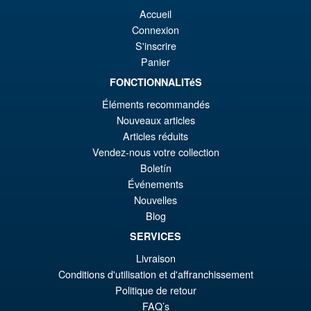
Promo !
S.H. Figuarts Dragon Ball
Accueil
€8
es
Daima Super Saiyan 4 Son
Connexion
Gokum ( Adult ) Action Figure
€7
S'inscrire
Panier
FONCTIONNALITéS
€73.75
Éléments recommandés
Le
€66.33
Nouveaux articles
pr
Le
Articles réduits
PRÉ COMMANDE
Vendez-nous votre collection
ini
pr
Boletín
éta
ac
Événements
Promo !
LPZZ UPFinegures DC
€7
es
Nouvelles
Comics – Absolute Batman
Blog
1/12 Scale Action Figure
€6
SERVICES
Livraison
€165.96
Conditions d'utilisation et d'affranchissement
Le
€153.62
Politique de retour
FAQ’s