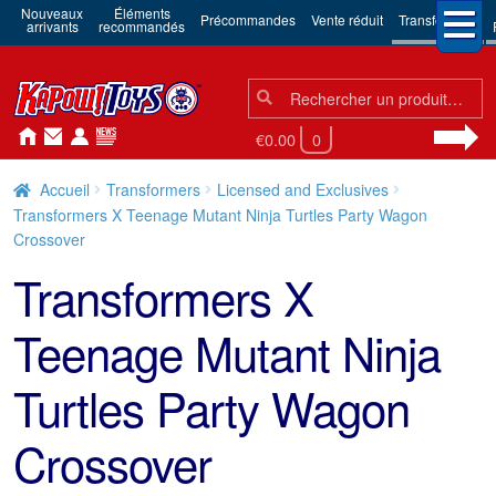
Nouveaux
Éléments
Précommandes
Vente réduit
Transformers
arrivants
recommandés
Chercher:
Chercher
€0.00
0
Accueil
Transformers
Licensed and Exclusives
Transformers X Teenage Mutant Ninja Turtles Party Wagon
Crossover
Transformers X
Teenage Mutant Ninja
Turtles Party Wagon
Crossover