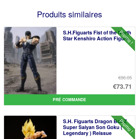
Produits similaires
Promo !
S.H.Figuarts Fist of the North
Star Kenshiro Action Figure
€86.05
Le
€73.71
pr
Le
PRÉ COMMANDE
ini
pr
éta
ac
Promo !
S.H. Figuarts Dragon Ball Z
€8
es
Super Saiyan Son Goku (
Legendary ) Reissue
€7