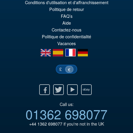
Le
€153.62
Conditions d'utilisation et d'affranchissement
pr
Le
Politique de retour
PRÉ COMMANDE
FAQ’s
ini
pr
Aide
éta
ac
Contactez-nous
Politique de confidentialité
€1
es
Vacances
€1
en
es
fr
de
£
€
Facebook
Twitter
Youtube
Ebay
Call us:
01362 698077
+44 1362 698077
if you're not in the UK