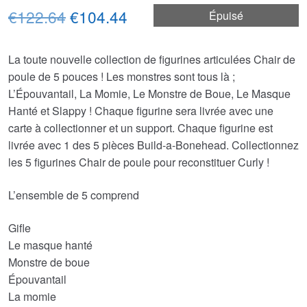
Le
Le
€122.64
€104.44
Épuisé
prix
prix
La toute nouvelle collection de figurines articulées Chair de
initial
actuel
poule de 5 pouces ! Les monstres sont tous là ;
était :
est :
L’Épouvantail, La Momie, Le Monstre de Boue, Le Masque
Hanté et Slappy ! Chaque figurine sera livrée avec une
€122.64.
€104.44.
carte à collectionner et un support. Chaque figurine est
livrée avec 1 des 5 pièces Build-a-Bonehead. Collectionnez
les 5 figurines Chair de poule pour reconstituer Curly !
L’ensemble de 5 comprend
Gifle
Le masque hanté
Monstre de boue
Épouvantail
La momie