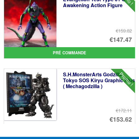
Awakening Action Figure
€3
€159.82
Le
€147.47
pr
Le
PRÉ COMMANDE
ini
pr
éta
ac
Promo !
S.H.MonsterArts Godzilla
€1
es
Tokyo SOS Kiryu Graphic Plus
( Mechagodzilla )
€1
€172.11
Le
€153.62
pr
Le
PRÉ COMMANDE
ini
pr