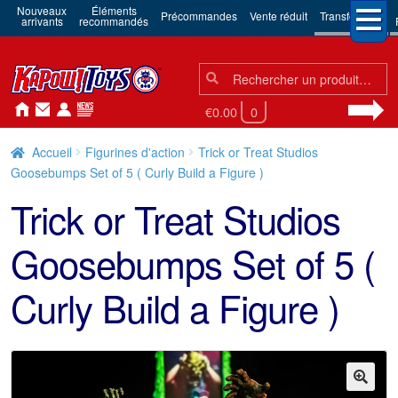
Nouveaux
Éléments
Précommandes
Vente réduit
Transformers
arrivants
recommandés
Chercher:
Chercher
€0.00
0
Accueil
Figurines d'action
Trick or Treat Studios
Goosebumps Set of 5 ( Curly Build a Figure )
Trick or Treat Studios
Goosebumps Set of 5 (
Curly Build a Figure )