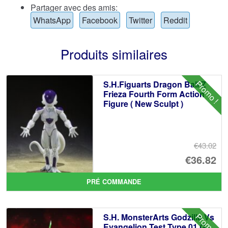
Partager avec des amis:
WhatsApp
Facebook
Twitter
Reddit
Produits similaires
Promo !
S.H.Figuarts Dragon Ball Z
Frieza Fourth Form Action
Figure ( New Sculpt )
€43.02
Le
€36.82
pr
Le
PRÉ COMMANDE
ini
pr
éta
ac
Promo !
S.H. MonsterArts Godzilla Vs
€4
es
Evangelion Test Type 01 G