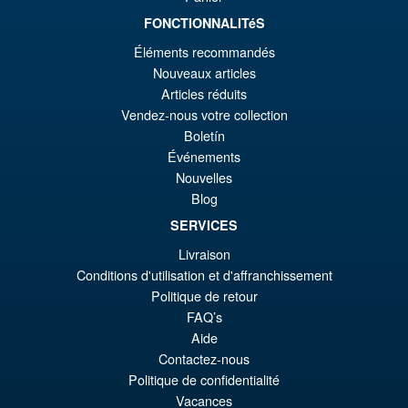
FONCTIONNALITéS
€165.96
Éléments recommandés
Le
€153.62
Nouveaux articles
pr
Le
Articles réduits
PRÉ COMMANDE
Vendez-nous votre collection
ini
pr
Boletín
éta
ac
Événements
Promo !
Bandai Spirits S.H.Figuarts
Nouvelles
€1
es
Dragon Ball Super: Broly -
Blog
Super- Action Figure
€1
SERVICES
Livraison
Conditions d'utilisation et d'affranchissement
€73.75
Politique de retour
Le
€61.41
FAQ’s
pr
Le
Aide
PRÉ COMMANDE
ini
pr
Contactez-nous
Politique de confidentialité
éta
ac
Vacances