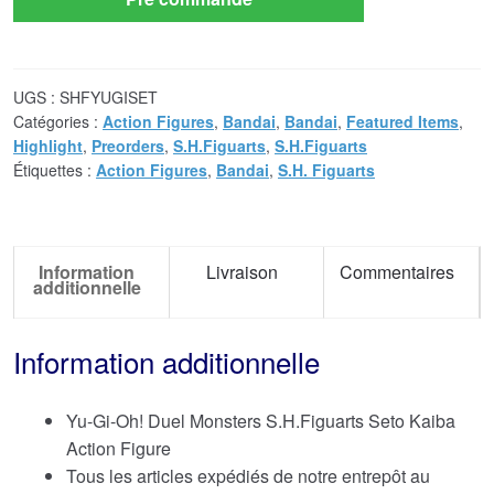
UGS :
SHFYUGISET
Catégories :
Action Figures
,
Bandai
,
Bandai
,
Featured Items
,
Highlight
,
Preorders
,
S.H.Figuarts
,
S.H.Figuarts
Étiquettes :
Action Figures
,
Bandai
,
S.H. Figuarts
Information
Livraison
Commentaires
additionnelle
Information additionnelle
Yu-Gi-Oh! Duel Monsters S.H.Figuarts Seto Kaiba
Action Figure
Tous les articles expédiés de notre entrepôt au