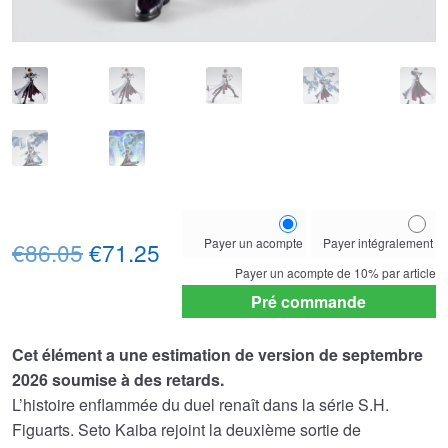
Choose
Payer un acompte
Payer intégralement
Le
Le
your
€86.05
€71.25
payment
Payer un acompte de
10%
par article
prix
prix
option
Pré commande
initial
actuel
Cet élément a une estimation de version de septembre
était :
est :
2026 soumise à des retards.
€86.05.
€71.25.
L’histoire enflammée du duel renaît dans la série S.H.
Figuarts. Seto Kaiba rejoint la deuxième sortie de