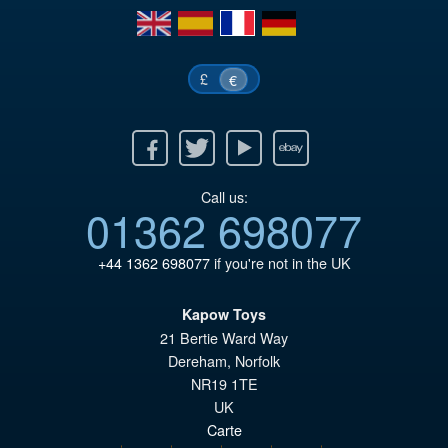
€7
es
en
es
fr
de
€6
£
€
Facebook
Twitter
Youtube
Ebay
Call us:
01362 698077
+44 1362 698077
if you're not in the UK
Kapow Toys
21 Bertie Ward Way
Dereham
,
Norfolk
NR19 1TE
UK
Carte