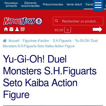
Nouveaux
Éléments
Précommandes
Vente réduit
Transformers
arrivants
recommandés
Chercher:
Chercher
€0.00
0
Accueil
Figurines d'action
S.H.Figuarts
Yu-Gi-Oh! Duel
Monsters S.H.Figuarts Seto Kaiba Action Figure
Yu-Gi-Oh! Duel
Monsters S.H.Figuarts
Seto Kaiba Action
Figure