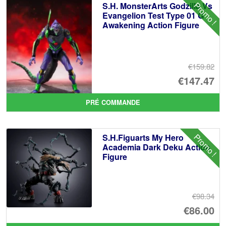
Promo !
S.H. MonsterArts Godzilla Vs
Evangelion Test Type 01 G
Awakening Action Figure
€159.82
Le
€147.47
pr
Le
PRÉ COMMANDE
ini
pr
éta
ac
Promo !
S.H.Figuarts My Hero
€1
es
Academia Dark Deku Action
Figure
€1
€98.34
Le
€86.00
pr
Le