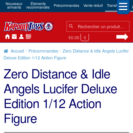
Nouveaux
Éléments
Précommandes
Vente réduit
Transformers
arrivants
recommandés
Chercher:
Chercher
€0.00
0
Accueil
Précommandes
Zero Distance & Idle Angels Lucifer
Deluxe Edition 1/12 Action Figure
Zero Distance & Idle
Angels Lucifer Deluxe
Edition 1/12 Action
Figure