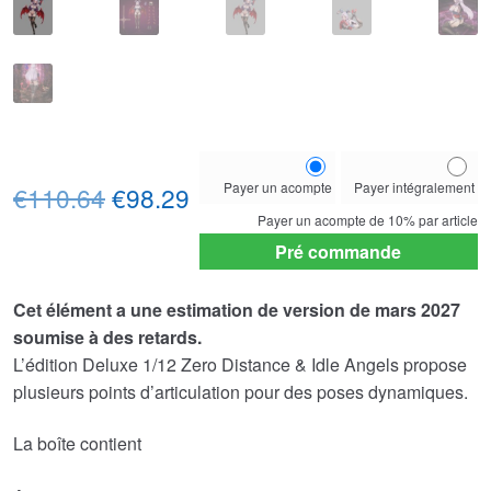
Choose
Payer un acompte
Payer intégralement
Le
Le
your
€110.64
€98.29
payment
Payer un acompte de
10%
par article
prix
prix
option
Pré commande
initial
actuel
Cet élément a une estimation de version de mars 2027
était :
est :
soumise à des retards.
€110.64.
€98.29.
L’édition Deluxe 1/12 Zero Distance & Idle Angels propose
plusieurs points d’articulation pour des poses dynamiques.
La boîte contient