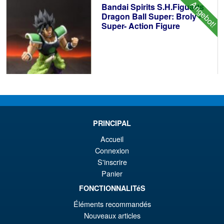
Angebot!
Bandai Spirits S.H.Figuarts
€1
Dragon Ball Super: Broly -
Super- Action Figure
€73.75
Ur
€61.41
Pr
Ak
VORBESTELLUNGEN
PRINCIPAL
wa
Pr
Accueil
€7
ist
Angebot!
S.H.Figuarts One Piece Nico
Connexion
€6
Robin (Enies Lobby) Action
S'inscrire
Figure
Panier
FONCTIONNALITéS
Éléments recommandés
€79.90
Nouveaux articles
Ur
€67.56