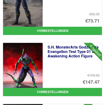
€86.05
Ur
€73.71
Pr
Ak
VORBESTELLUNGEN
wa
Pr
€8
ist
Angebot!
S.H. MonsterArts Godzilla Vs
€7
Evangelion Test Type 01 G
Awakening Action Figure
€159.82
Ur
€147.47
Pr
Ak
VORBESTELLUNGEN
wa
Pr
€1
ist