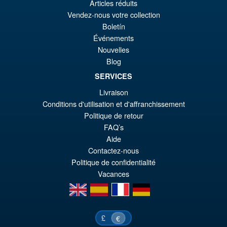
Articles réduits
Pr
Ak
Vendez-nous votre collection
VORBESTELLUNGEN
Boletín
wa
Pr
Événements
€7
ist
Nouvelles
Angebot!
S.H. Figuarts Dragon Ball Z
€6
Blog
Bardock the Father of Goku
Action Figure
SERVICES
Livraison
Conditions d'utilisation et d'affranchissement
€86.05
Politique de retour
Ur
€73.71
FAQ’s
Aide
Pr
Ak
Contactez-nous
VORBESTELLUNGEN
wa
Pr
Politique de confidentialité
Vacances
€8
ist
en
es
fr
de
€7
£
€