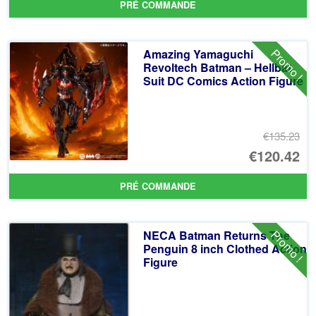
PRÉ COMMANDE
ini
pr
éta
ac
Promo !
Amazing Yamaguchi
€1
es
Revoltech Batman – Hellbat
Suit DC Comics Action Figure
€1
€135.23
Le
€120.42
pr
Le
PRÉ COMMANDE
ini
pr
éta
ac
Promo !
NECA Batman Returns The
€1
es
Penguin 8 inch Clothed Action
Figure
€1