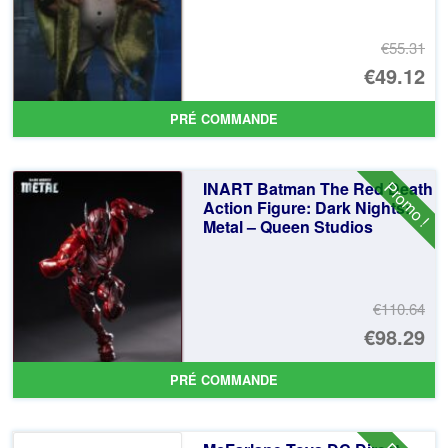
€55.31
Le
€49.12
pr
Le
PRÉ COMMANDE
ini
pr
éta
ac
Promo !
INART Batman The Red Death
€5
es
Action Figure: Dark Nights:
Metal – Queen Studios
€4
€110.64
Le
€98.29
pr
Le
PRÉ COMMANDE
ini
pr
éta
ac