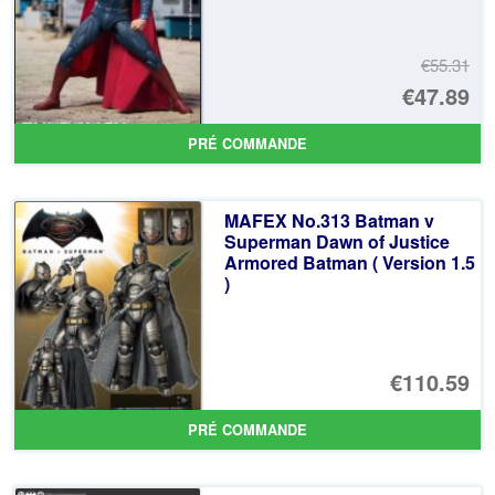
€55.31
Le
€47.89
pr
Le
PRÉ COMMANDE
ini
pr
éta
ac
MAFEX No.313 Batman v
€5
es
Superman Dawn of Justice
Armored Batman ( Version 1.5
€4
)
€110.59
PRÉ COMMANDE