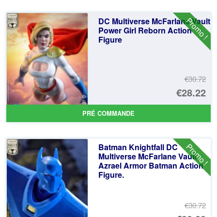
éta
ac
Promo !
DC Multiverse McFarlane Vault
€5
es
Power Girl Reborn Action
Figure
€4
€30.72
Le
€28.22
pr
Le
PRÉ COMMANDE
ini
pr
éta
ac
Promo !
Batman Knightfall DC
€3
es
Multiverse McFarlane Vault
Azrael Armor Batman Action
€2
Figure.
€30.72