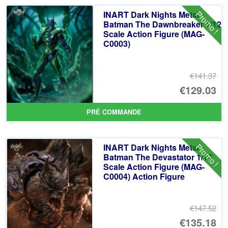
ancien
Promo !
INART Dark Nights Metal
Batman The Dawnbreaker 1/12
Scale Action Figure (MAG-
C0003)
€141.37
Le
€129.03
pr
Le
PRÉ COMMANDE
ini
pr
éta
ac
Promo !
INART Dark Nights Metal
€1
es
Batman The Devastator 1/12
Scale Action Figure (MAG-
€1
C0004) Action Figure
€147.52
Le
€135.18