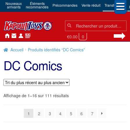
Nouveaux
Éléments
Précommandes
Vente réduit
Transformers
arrivants
recommandés
Chercher:
Chercher
€0.00
0
Accueil
Produits identifiés “DC Comics”
DC Comics
Trié
Affichage de 1–16 sur 111 résultats
du
plus
1
2
3
4
5
6
7
récent
au
plus