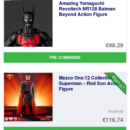
Amazing Yamaguchi
Revoltech NR128 Batman
Beyond Action Figure
€98.29
PRÉ COMMANDE
Promo !
Mezco One:12 Collective
Superman – Red Son Action
Figure
€129.08
Le
€116.74
pr
Le