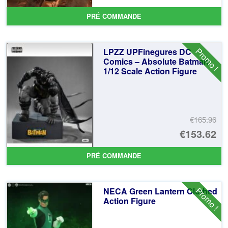
pr
Le
PRÉ COMMANDE
ini
pr
éta
ac
Promo !
LPZZ UPFinegures DC
€1
es
Comics – Absolute Batman
1/12 Scale Action Figure
€1
€165.96
Le
€153.62
pr
Le
PRÉ COMMANDE
ini
pr
éta
ac
Promo !
NECA Green Lantern Clothed
€1
es
Action Figure
€1