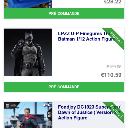
Le
€28.22
pr
Le
PRÉ COMMANDE
ini
pr
éta
ac
Promo !
LPZZ U-P Finegures The
€3
es
Batman 1/12 Action Figure
€2
€129.08
Le
€110.59
pr
Le
PRÉ COMMANDE
ini
pr
éta
ac
Promo !
Fondjoy DC1023 Superman (
€1
es
Dawn of Justice ) Version 2.0
Action Figure
€1