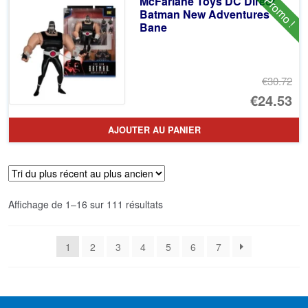
Promo !
McFarlane Toys DC Direct
€1
es
Batman New Adventures
Bane
€9
€30.72
Le
€24.53
pr
Le
AJOUTER AU PANIER
ini
pr
éta
ac
€3
es
Trié
Affichage de 1–16 sur 111 résultats
€2
du
plus
1
2
3
4
5
6
7
récent
au
plus
ancien