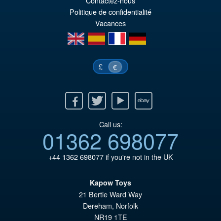
Contactez-nous
Politique de confidentialité
Vacances
en
es
fr
de
£
€
Facebook
Twitter
Youtube
Ebay
Call us:
01362 698077
+44 1362 698077
if you're not in the UK
Kapow Toys
21 Bertie Ward Way
Dereham
,
Norfolk
NR19 1TE