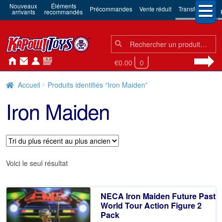
Nouveaux
Éléments
Précommandes
Vente réduit
Transformers
arrivants
recommandés
Chercher:
Chercher
€0.00
0
Accueil
Produits identifiés “Iron Maiden”
Iron Maiden
Voici le seul résultat
NECA Iron Maiden Future Past
World Tour Action Figure 2
Pack