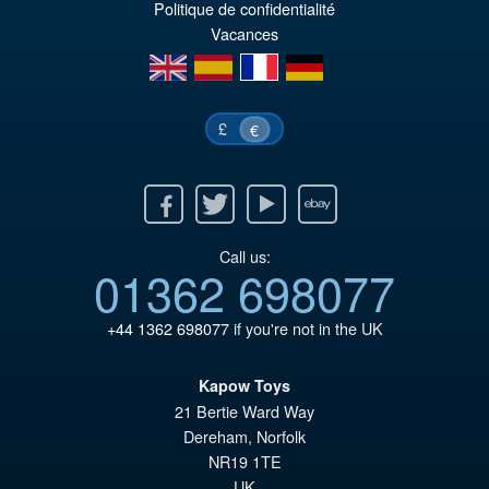
Politique de confidentialité
Vacances
en
es
fr
de
£
€
Facebook
Twitter
Youtube
Ebay
Call us:
01362 698077
+44 1362 698077
if you're not in the UK
Kapow Toys
21 Bertie Ward Way
Dereham
,
Norfolk
NR19 1TE
UK