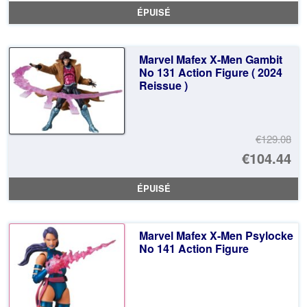
pr
Le
ÉPUISÉ
ini
pr
éta
ac
Marvel Mafex X-Men Gambit
€1
es
No 131 Action Figure ( 2024
Reissue )
€1
€129.08
Le
€104.44
pr
Le
ÉPUISÉ
ini
pr
éta
ac
Marvel Mafex X-Men Psylocke
€1
es
No 141 Action Figure
€1