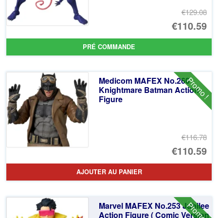
€129.08
Le
€110.59
pr
Le
PRÉ COMMANDE
ini
pr
éta
ac
Promo !
Medicom MAFEX No.260
€1
es
Knightmare Batman Action
Figure
€1
€116.78
Le
€110.59
pr
Le
AJOUTER AU PANIER
ini
pr
éta
ac
Promo !
Marvel MAFEX No.253 Jubilee
€1
es
Action Figure ( Comic Version