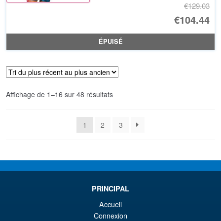
€129.03
Le
€104.44
pr
Le
ÉPUISÉ
ini
pr
éta
ac
€1
es
Trié
Affichage de 1–16 sur 48 résultats
€1
du
plus
1
2
3
récent
au
plus
ancien
PRINCIPAL
Accueil
Connexion