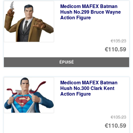
éta
ac
Medicom MAFEX Batman
€1
es
Hush No.299 Bruce Wayne
Action Figure
€1
€135.23
Le
€110.59
pr
Le
ÉPUISÉ
ini
pr
éta
ac
Medicom MAFEX Batman
€1
es
Hush No.300 Clark Kent
Action Figure
€1
€135.23
Le
€110.59