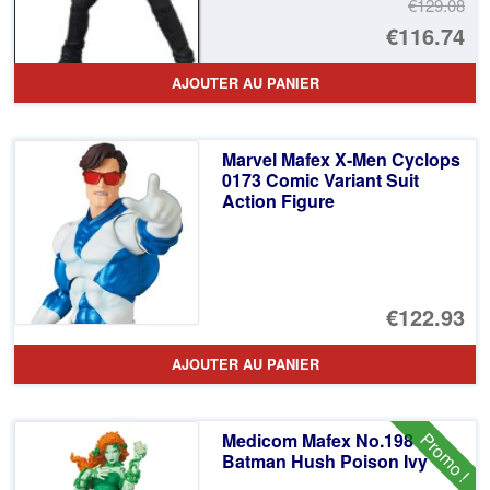
€129.08
Le
€116.74
pr
Le
AJOUTER AU PANIER
ini
pr
éta
ac
Marvel Mafex X-Men Cyclops
€1
es
0173 Comic Variant Suit
Action Figure
€1
€122.93
AJOUTER AU PANIER
Promo !
Medicom Mafex No.198
Batman Hush Poison Ivy