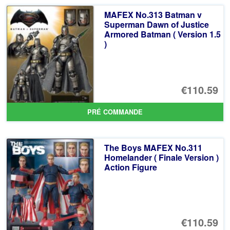
ancien
MAFEX No.313 Batman v
Superman Dawn of Justice
Armored Batman ( Version 1.5
)
€110.59
PRÉ COMMANDE
The Boys MAFEX No.311
Homelander ( Finale Version )
Action Figure
€110.59