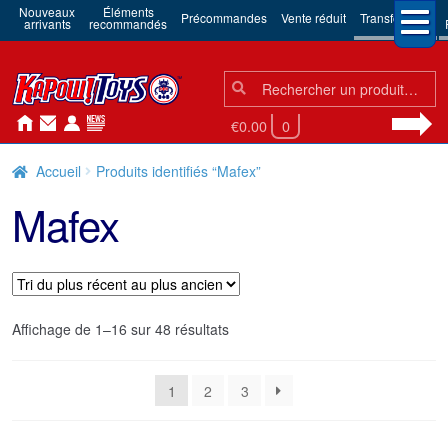
Nouveaux
Éléments
Précommandes
Vente réduit
Transformers
arrivants
recommandés
Chercher:
Chercher
€0.00
0
Accueil
Produits identifiés “Mafex”
Mafex
Trié
Affichage de 1–16 sur 48 résultats
du
plus
1
2
3
récent
au
plus