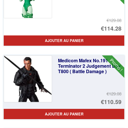
€129.08
Le
€114.28
pr
Le
AJOUTER AU PANIER
ini
pr
éta
ac
Promo !
Medicom Mafex No.191
€1
es
Terminator 2 Judgement Day
T800 ( Battle Damage )
€1
€129.08
Le
€110.59
pr
Le
AJOUTER AU PANIER
ini
pr