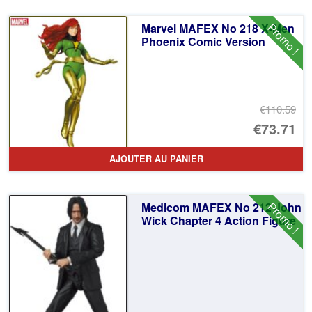
éta
ac
Promo !
Marvel MAFEX No 218 X-Men
€1
es
Phoenix Comic Version
€1
€110.59
Le
€73.71
pr
Le
AJOUTER AU PANIER
ini
pr
éta
ac
Promo !
Medicom MAFEX No 212 John
€1
es
Wick Chapter 4 Action Figure
€7