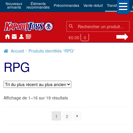
Nouveaux
Éléments
Précommandes
Vente réduit
Transformers
arrivants
recommandés
Chercher:
Chercher
€0.00
0
Accueil
Produits identifiés “RPG”
RPG
Trié
Affichage de 1–16 sur 19 résultats
du
plus
1
2
récent
au
plus