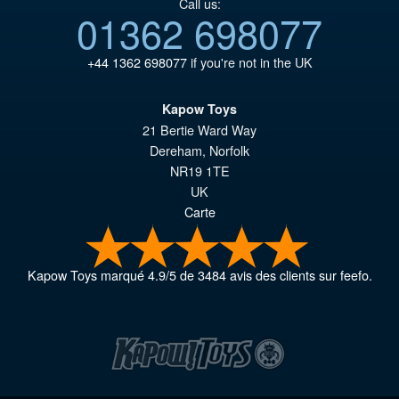
Call us:
01362 698077
+44 1362 698077
if you're not in the UK
Kapow Toys
21 Bertie Ward Way
Dereham
,
Norfolk
NR19 1TE
UK
Carte
Kapow Toys
marqué
4.9
/
5
de
3484
avis des clients sur feefo.