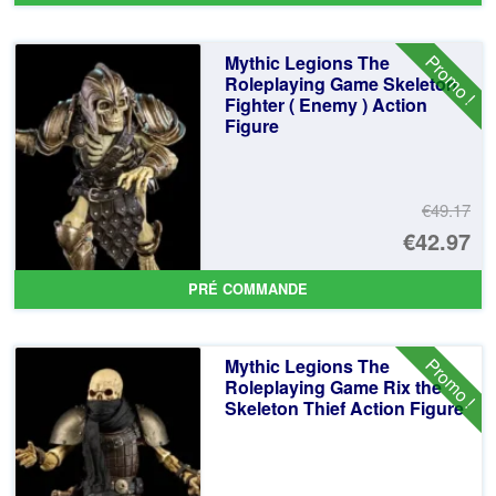
ini
pr
éta
ac
Promo !
Mythic Legions The
€4
es
Roleplaying Game Skeleton
Fighter ( Enemy ) Action
€4
Figure
€49.17
Le
€42.97
pr
Le
PRÉ COMMANDE
ini
pr
éta
ac
Promo !
Mythic Legions The
€4
es
Roleplaying Game Rix the
Skeleton Thief Action Figure
€4