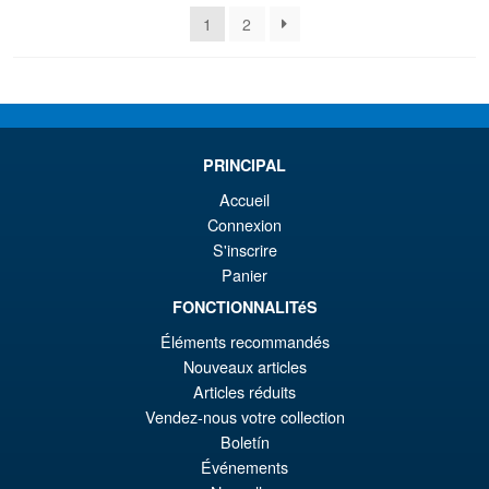
plus
1
2
récent
au
plus
ancien
PRINCIPAL
Accueil
Connexion
S'inscrire
Panier
FONCTIONNALITéS
Éléments recommandés
Nouveaux articles
Articles réduits
Vendez-nous votre collection
Boletín
Événements