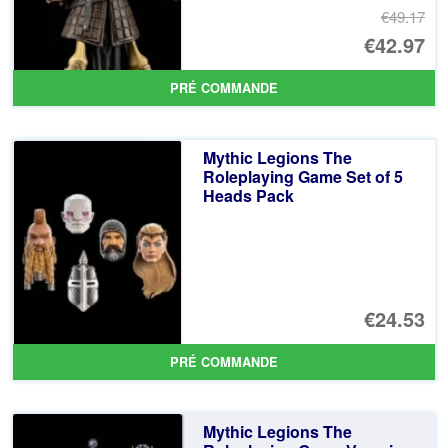
€49.17
Le
€42.97
pr
Le
PRÉ COMMANDE
ini
pr
éta
ac
Mythic Legions The
€4
es
Roleplaying Game Set of 5
Heads Pack
€4
€24.53
PRÉ COMMANDE
Mythic Legions The