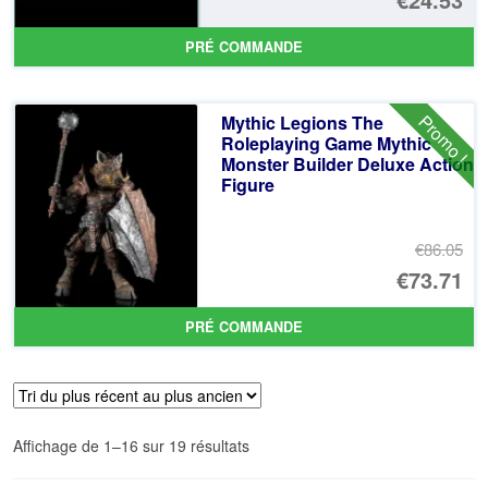
PRÉ COMMANDE
Promo !
Mythic Legions The
Roleplaying Game Mythic
Monster Builder Deluxe Action
Figure
€86.05
Le
€73.71
pr
Le
PRÉ COMMANDE
ini
pr
éta
ac
€8
es
Trié
Affichage de 1–16 sur 19 résultats
€7
du