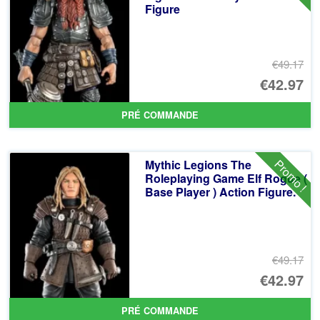
€4
Figure
€49.17
Le
€42.97
pr
Le
PRÉ COMMANDE
ini
pr
éta
ac
Promo !
Mythic Legions The
€4
es
Roleplaying Game Elf Rogue (
Base Player ) Action Figure.
€4
€49.17
Le
€42.97
pr
Le
PRÉ COMMANDE