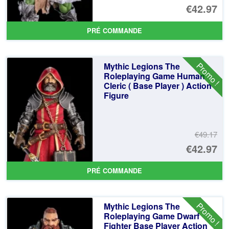
Le
€42.97
pr
Le
PRÉ COMMANDE
ini
pr
éta
ac
Promo !
Mythic Legions The
€4
es
Roleplaying Game Human
Cleric ( Base Player ) Action
€4
Figure
€49.17
Le
€42.97
pr
Le
PRÉ COMMANDE
ini
pr
éta
ac
Promo !
Mythic Legions The
€4
es
Roleplaying Game Dwarf
Fighter Base Player Action