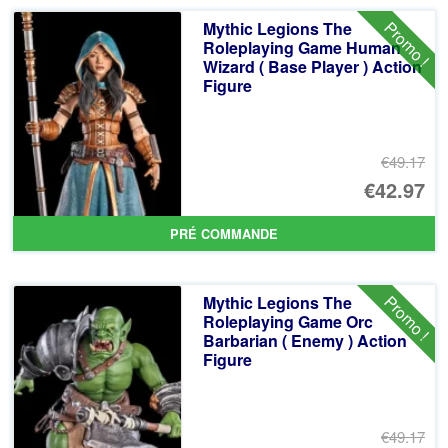
ancien
Promo !
Mythic Legions The
Roleplaying Game Human
Wizard ( Base Player ) Action
Figure
€49.17
Le
€42.97
pr
Le
PRÉ COMMANDE
ini
pr
éta
ac
Promo !
Mythic Legions The
€4
es
Roleplaying Game Orc
Barbarian ( Enemy ) Action
€4
Figure
€49.17