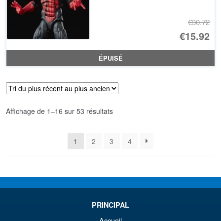
€30.72
Le
€15.92
pr
Le
ÉPUISÉ
ini
pr
éta
ac
€3
es
Trié
Affichage de 1–16 sur 53 résultats
€1
du
plus
1
2
3
4
récent
au
plus
ancien
PRINCIPAL
Accueil