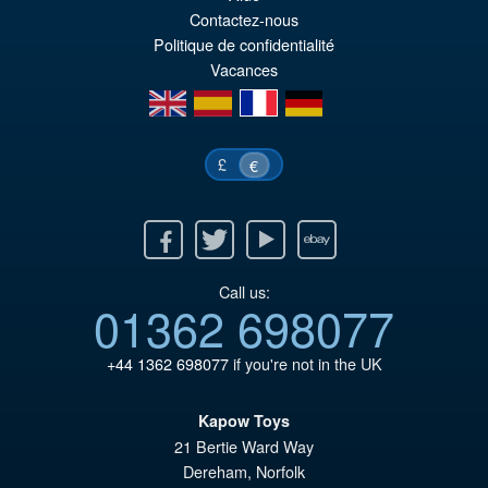
Contactez-nous
Politique de confidentialité
Vacances
en
es
fr
de
£
€
Facebook
Twitter
Youtube
Ebay
Call us:
01362 698077
+44 1362 698077
if you're not in the UK
Kapow Toys
21 Bertie Ward Way
Dereham
,
Norfolk