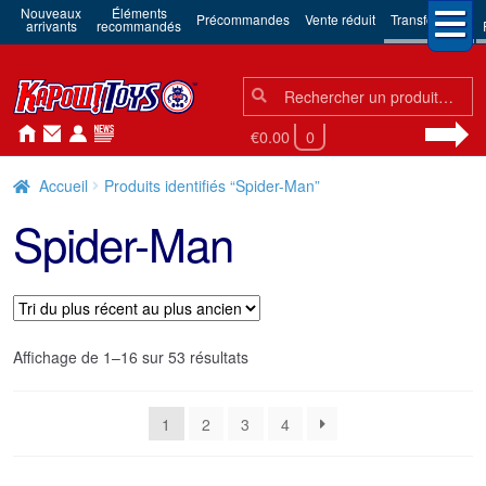
Nouveaux
Éléments
Précommandes
Vente réduit
Transformers
arrivants
recommandés
Chercher:
Chercher
€0.00
0
Accueil
Produits identifiés “Spider-Man”
Spider-Man
Trié
Affichage de 1–16 sur 53 résultats
du
plus
1
2
3
4
récent
au
plus