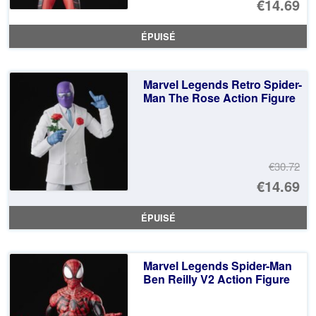
Le
€14.69
pr
Le
ÉPUISÉ
ini
pr
éta
ac
Marvel Legends Retro Spider-
€3
es
Man The Rose Action Figure
€1
€30.72
Le
€14.69
pr
Le
ÉPUISÉ
ini
pr
éta
ac
Marvel Legends Spider-Man
€3
es
Ben Reilly V2 Action Figure
€1