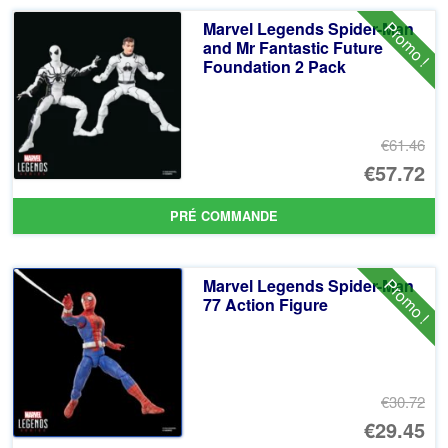
ancien
Promo !
Marvel Legends Spider-Man
and Mr Fantastic Future
Foundation 2 Pack
€61.46
Le
€57.72
pr
Le
PRÉ COMMANDE
ini
pr
éta
ac
Promo !
Marvel Legends Spider-Man
€6
es
77 Action Figure
€5
€30.72
Le
€29.45