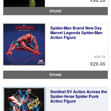
ÉPUISÉ
Spider-Man Brand New Day
Marvel Legends Spider-Man
Action Figure
€30.72
Le
€29.45
pr
Le
ÉPUISÉ
ini
pr
éta
ac
Sentinel SV Action Across the
€3
es
Spider-Verse Spider Punk
Action Figure
€2