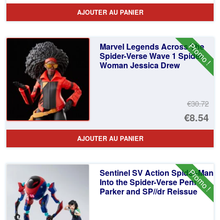
pr
Le
AJOUTER AU PANIER
ini
pr
éta
ac
Promo !
Marvel Legends Across The
€3
es
Spider-Verse Wave 1 Spider
Woman Jessica Drew
€2
€30.72
Le
€8.54
pr
Le
AJOUTER AU PANIER
ini
pr
éta
ac
Promo !
Sentinel SV Action Spider-Man
€3
es
Into the Spider-Verse Peni
Parker and SP//dr Reissue
€8