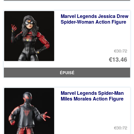
ini
pr
éta
ac
Marvel Legends Jessica Drew
€3
es
Spider-Woman Action Figure
€1
€30.72
Le
€13.46
pr
Le
ÉPUISÉ
ini
pr
éta
ac
Marvel Legends Spider-Man
€3
es
Miles Morales Action Figure
€1
€30.72