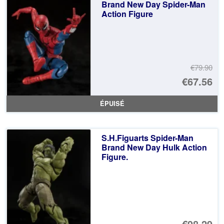
€3
es
Brand New Day Spider-Man
Action Figure
€2
€79.90
Le
€67.56
pr
Le
ÉPUISÉ
ini
pr
éta
ac
S.H.Figuarts Spider-Man
€7
es
Brand New Day Hulk Action
Figure.
€6
€98.29