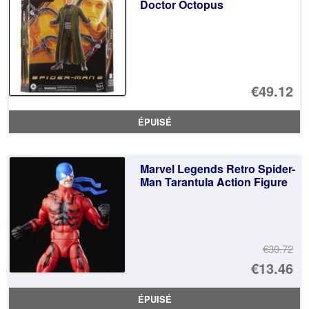
Doctor Octopus
€49.12
ÉPUISÉ
Marvel Legends Retro Spider-
Man Tarantula Action Figure
€30.72
Le
€13.46
pr
Le
ÉPUISÉ