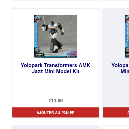
était :
actuel
€98.34.
est :
€86.00.
Yolopark Transformers AMK
Yolopa
Jazz Mini Model Kit
Min
€14.69
AJOUTER AU PANIER