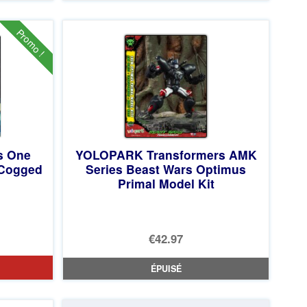
Promo !
s One
YOLOPARK Transformers AMK
 Cogged
Series Beast Wars Optimus
Primal Model Kit
€42.97
ÉPUISÉ