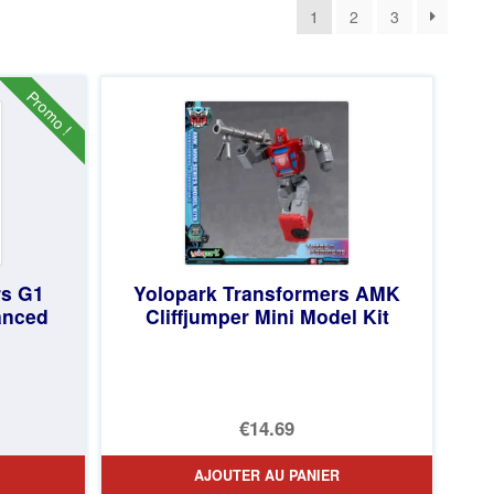
1
2
3
Promo !
rs G1
Yolopark Transformers AMK
anced
Cliffjumper Mini Model Kit
€14.69
AJOUTER AU PANIER