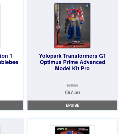
ion 1
Yolopark Transformers G1
blebee
Optimus Prime Advanced
Model Kit Pro
€79.90
Le
€67.56
prix
Le
ÉPUISÉ
initial
prix
était :
actuel
€79.90.
est :
€67.56.