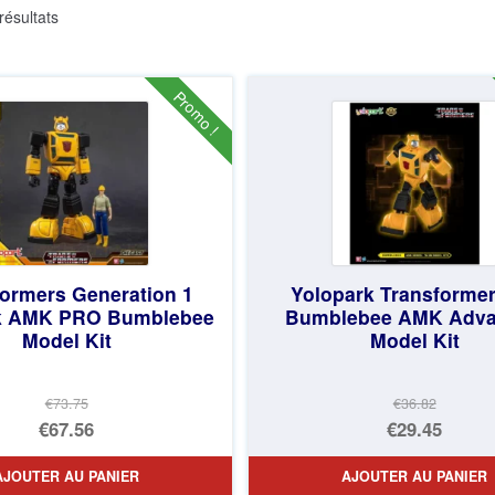
Trié
résultats
du
plus
récent
Promo !
au
plus
ancien
formers Generation 1
Yolopark Transforme
k AMK PRO Bumblebee
Bumblebee AMK Adv
Model Kit
Model Kit
€73.75
€36.82
Le
Le
€67.56
€29.45
prix
Le
prix
Le
AJOUTER AU PANIER
AJOUTER AU PANIER
initial
prix
initial
prix