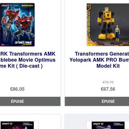
€49.17.
est :
€42.97.
RK Transformers AMK
Transformers Generat
blebee Movie Optimus
Yolopark AMK PRO Bum
me Kit ( Die-cast )
Model Kit
€73.75
Le
€86.05
€67.56
prix
Le
ÉPUISÉ
ÉPUISÉ
initial
prix
était :
actuel
€73.75.
est :
€67.56.