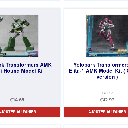
était :
actuel
était :
actuel
€73.75.
est :
€36.82.
est :
€67.56.
€29.45.
rk Transformers AMK
Yolopark Transformer
i Hound Model Ki
Elita-1 AMK Model Kit (
Version )
€49.17
Le
€14.69
€42.97
prix
Le
AJOUTER AU PANIER
AJOUTER AU PANIER
initial
prix
était :
actuel