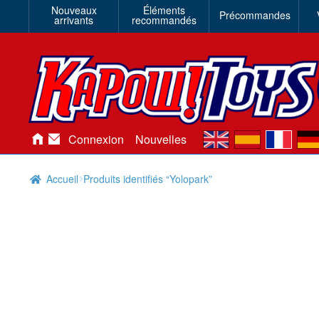
Nouveaux
Éléments
Précommandes
arrivants
recommandés
en
es
fr
de
Connexion
Nouvelles
Accueil
Produits identifiés “Yolopark”