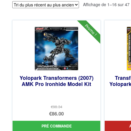
Affichage de 1–16 sur 47 
Promo !
Yolopark Transformers (2007)
Trans
AMK Pro Ironhide Model Kit
Yolopar
€98.34
Le
€86.00
prix
Le
PRÉ COMMANDE
initial
prix