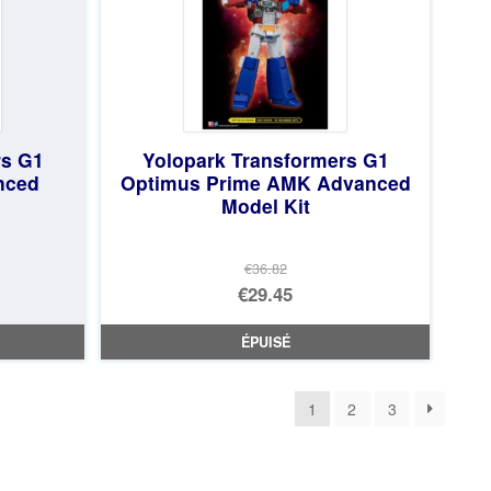
rs G1
Yolopark Transformers G1
nced
Optimus Prime AMK Advanced
Model Kit
€36.82
Le
€29.45
prix
Le
ÉPUISÉ
initial
prix
était :
actuel
1
2
3
€36.82.
est :
€29.45.