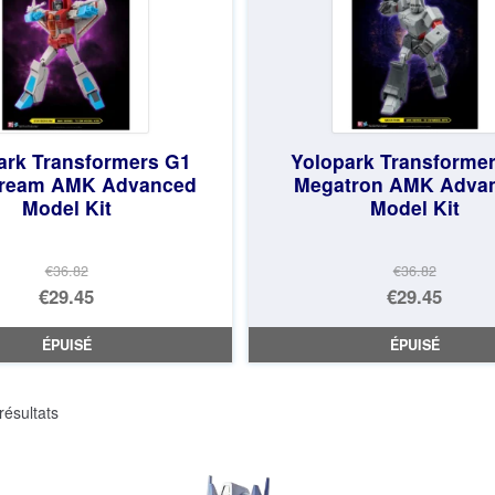
ark Transformers G1
Yolopark Transforme
cream AMK Advanced
Megatron AMK Adva
Model Kit
Model Kit
€36.82
€36.82
Le
Le
€29.45
€29.45
prix
Le
prix
Le
ÉPUISÉ
ÉPUISÉ
initial
prix
initial
prix
était :
actuel
était :
actuel
Trié
résultats
€36.82.
est :
€36.82.
est :
du
€29.45.
€29.45.
plus
récent