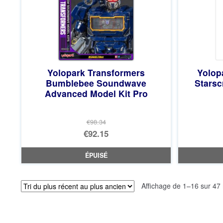
Yolopark Transformers
Yolop
Bumblebee Soundwave
Stars
Advanced Model Kit Pro
€98.34
Le
€92.15
prix
Le
ÉPUISÉ
initial
prix
était :
actuel
Affichage de 1–16 sur 47 
€98.34.
est :
€92.15.