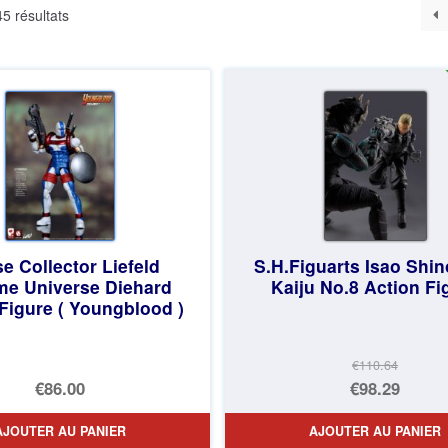
Trié
5 résultats
du
plus
récent
au
plus
ancien
e Collector Liefeld
S.H.Figuarts Isao Shi
me Universe Diehard
Kaiju No.8 Action Fi
Figure ( Youngblood )
€110.64
Le
€86.00
€98.29
prix
Le
AJOUTER AU PANIER
AJOUTER AU PANIER
initial
prix