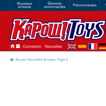
Nouveaux
Éléments
Précommandes
arrivants
recommandés
en
es
fr
de
Connexion
Nouvelles
Accueil
Nouvelles Arrivées
Page 5