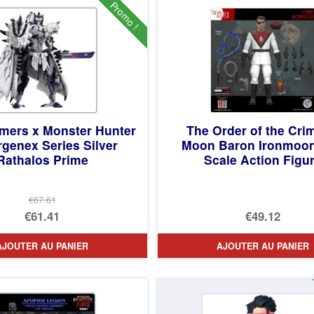
€61.46.
est :
€79.90.
est :
Promo !
€55.26.
€73.71.
rmers x Monster Hunter
The Order of the Cri
genex Series Silver
Moon Baron Ironmoon
Rathalos Prime
Scale Action Figu
€67.61
Le
€61.41
€49.12
prix
Le
AJOUTER AU PANIER
AJOUTER AU PANIER
initial
prix
était :
actuel
€67.61.
est :
€61.41.