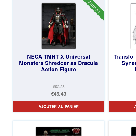
€534.80.
est :
Promo !
€485.57.
NECA TMNT X Universal
Transfo
Monsters Shredder as Dracula
Syner
Action Figure
€52.85
Le
€45.43
prix
Le
AJOUTER AU PANIER
initial
prix
était :
actuel
€52.85.
est :
€45.43.