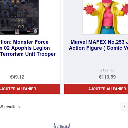
tion: Monster Force
Marvel MAFEX No.253 J
n 02 Apophis Legion
Action Figure ( Comic V
Terrorism Unit Trooper
€129.08
Le
€49.12
€110.59
prix
Le
AJOUTER AU PANIER
AJOUTER AU PANIER
initial
prix
était :
actuel
Trié
5 résultats
€129.08.
est :
du
€110.59.
plus
récent