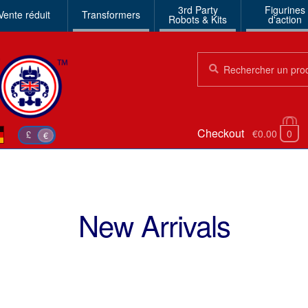
3rd Party
Figurines
Vente réduit
Transformers
Robots & Kits
d'action
Chercher:
Chercher
Checkout
€0.00
0
£
€
New Arrivals