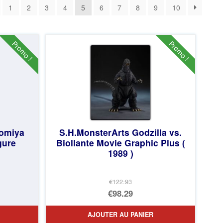
1
2
3
4
5
6
7
8
9
10
Promo !
Promo !
nomiya
S.H.MonsterArts Godzilla vs.
gure
Biollante Movie Graphic Plus (
1989 )
€122.93
Le
€98.29
prix
Le
AJOUTER AU PANIER
initial
prix