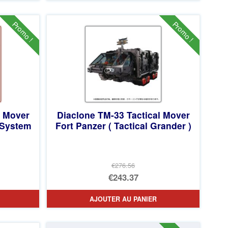
était :
actuel
€122.93.
est :
Promo !
Promo !
€98.29.
l Mover
Diaclone TM-33 Tactical Mover
 System
Fort Panzer ( Tactical Grander )
€276.56
Le
€243.37
prix
Le
AJOUTER AU PANIER
initial
prix
était :
actuel