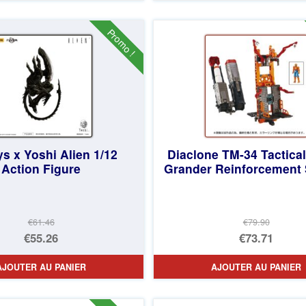
était :
actuel
€110.64.
est :
Promo !
€98.29.
ys x Yoshi Alien 1/12
Diaclone TM-34 Tactica
Action Figure
Grander Reinforcement
€61.46
€79.90
Le
Le
€55.26
€73.71
prix
Le
prix
Le
AJOUTER AU PANIER
AJOUTER AU PANIER
initial
prix
initial
prix
était :
actuel
était :
actuel