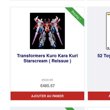
Promo !
Transformers Kuro Kara Kuri
52 To
Starscream ( Reissue )
€534.80
Le
€485.57
prix
Le
AJOUTER AU PANIER
initial
prix
était :
actuel