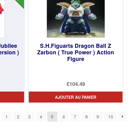
ubilee
S.H.Figuarts Dragon Ball Z
ersion )
Zarbon ( True Power ) Action
Figure
€104.49
AJOUTER AU PANIER
1
2
3
4
5
6
7
8
9
10