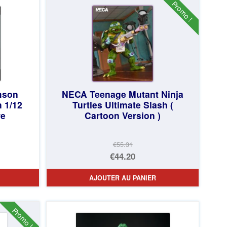
€276.56.
est :
Promo !
€243.37.
mson
NECA Teenage Mutant Ninja
 1/12
Turtles Ultimate Slash (
re
Cartoon Version )
€55.31
Le
€44.20
prix
Le
AJOUTER AU PANIER
initial
prix
était :
actuel
€55.31.
est :
Promo !
€44.20.