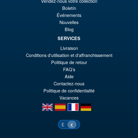
Vendez-nous votre collection
éta
ac
Boletín
Promo !
S.H.Figuarts Demon Slayer
Événements
€8
es
Kimetsu no Yaiba Inosuke
Nouvelles
Hashibira Action Figure
€6
Blog
SERVICES
Livraison
€86.05
Conditions d'utilisation et d'affranchissement
Le
€73.71
Politique de retour
pr
Le
FAQ’s
PRÉ COMMANDE
Aide
ini
pr
Contactez-nous
éta
ac
Politique de confidentialité
€8
es
Vacances
en
es
fr
de
€7
£
€