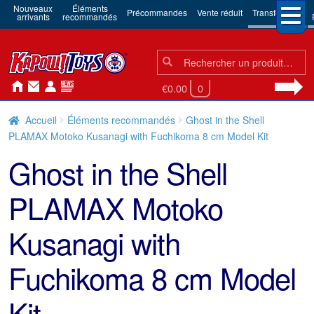
Nouveaux
Éléments
Précommandes
Vente réduit
Transformers
arrivants
recommandés
Chercher:
Chercher
€0.00
0
Accueil
Éléments recommandés
Ghost in the Shell
PLAMAX Motoko Kusanagi with Fuchikoma 8 cm Model Kit
Ghost in the Shell
PLAMAX Motoko
Kusanagi with
Fuchikoma 8 cm Model
Kit