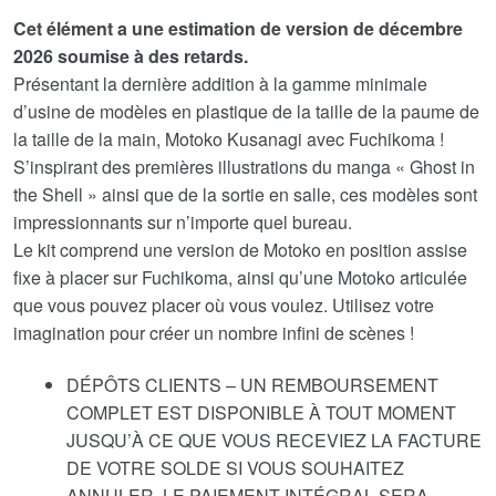
Cet élément a une estimation de version de décembre
était :
est :
2026 soumise à des retards.
€67.61.
€55.26.
Présentant la dernière addition à la gamme minimale
d’usine de modèles en plastique de la taille de la paume de
la taille de la main, Motoko Kusanagi avec Fuchikoma !
S’inspirant des premières illustrations du manga « Ghost in
the Shell » ainsi que de la sortie en salle, ces modèles sont
impressionnants sur n’importe quel bureau.
Le kit comprend une version de Motoko en position assise
fixe à placer sur Fuchikoma, ainsi qu’une Motoko articulée
que vous pouvez placer où vous voulez. Utilisez votre
imagination pour créer un nombre infini de scènes !
DÉPÔTS CLIENTS – UN REMBOURSEMENT
COMPLET EST DISPONIBLE À TOUT MOMENT
JUSQU’À CE QUE VOUS RECEVIEZ LA FACTURE
DE VOTRE SOLDE SI VOUS SOUHAITEZ
ANNULER. LE PAIEMENT INTÉGRAL SERA