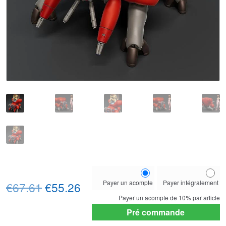
Choose
Payer un acompte
Payer intégralement
Le
Le
your
€67.61
€55.26
payment
Payer un acompte de
10%
par article
prix
prix
option
Pré commande
initial
actuel