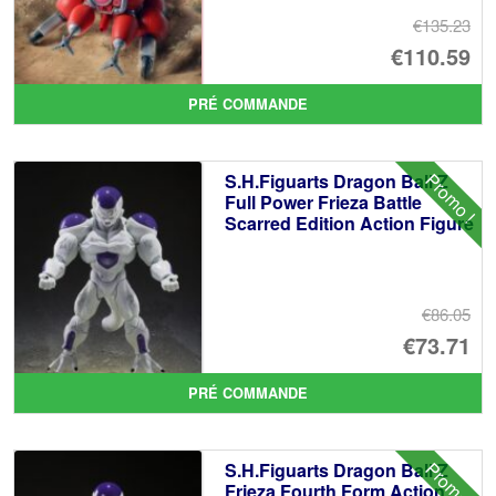
€135.23
Le
€110.59
pr
Le
PRÉ COMMANDE
ini
pr
éta
ac
Promo !
S.H.Figuarts Dragon Ball Z
€1
es
Full Power Frieza Battle
Scarred Edition Action Figure
€1
€86.05
Le
€73.71
pr
Le
PRÉ COMMANDE
ini
pr
éta
ac
Promo !
S.H.Figuarts Dragon Ball Z
€8
es
Frieza Fourth Form Action