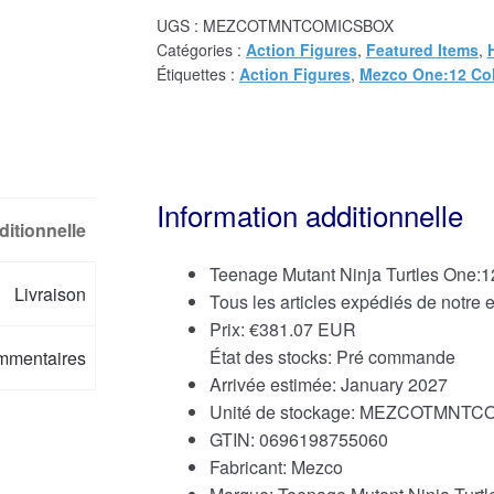
UGS :
MEZCOTMNTCOMICSBOX
Catégories :
Action Figures
,
Featured Items
,
Étiquettes :
Action Figures
,
Mezco One:12 Col
Information additionnelle
ditionnelle
Teenage Mutant Ninja Turtles One:1
Livraison
Tous les articles expédiés de notre
Prix:
€
381.07 EUR
État des stocks: Pré commande
mmentaires
Arrivée estimée: January 2027
Unité de stockage: MEZCOTMNT
GTIN: 0696198755060
Fabricant: Mezco