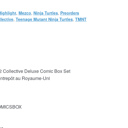
Highlight
,
Mezco
,
Ninja Turtles
,
Preorders
lective
,
Teenage Mutant Ninja Turtles
,
TMNT
2 Collective Deluxe Comic Box Set
 entrepôt au Royaume-Uni
COMICSBOX