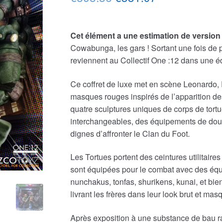
prix
prix
initial
actuel
Cet élément a une estimation de version 
Cowabunga, les gars ! Sortant une fois de 
était :
est :
reviennent au Collectif One :12 dans une éd
€393.36.
€381.07.
Ce coffret de luxe met en scène Leonardo,
masques rouges inspirés de l’apparition d
quatre sculptures uniques de corps de tortu
interchangeables, des équipements de douc
dignes d’affronter le Clan du Foot.
Les Tortues portent des ceintures utilitair
sont équipées pour le combat avec des équi
nunchakus, tonfas, shurikens, kunai, et bien
livrant les frères dans leur look brut et ma
Après exposition à une substance de bau rad