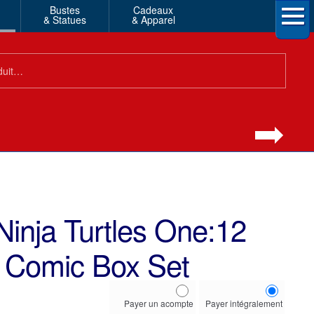
Bustes
Cadeaux
& Statues
& Apparel
inja Turtles One:12
e Comic Box Set
Choose
Payer un acompte
Payer intégralement
your