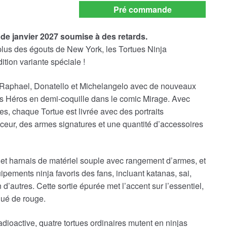
payment
Pré commande
option
de janvier 2027 soumise à des retards.
plus des égouts de New York, les Tortues Ninja
ition variante spéciale !
 Raphael, Donatello et Michelangelo avec de nouveaux
es Héros en demi-coquille dans le comic Mirage. Avec
es, chaque Tortue est livrée avec des portraits
eur, des armes signatures et une quantité d’accessoires
es et harnais de matériel souple avec rangement d’armes, et
pements ninja favoris des fans, incluant katanas, sai,
 d’autres. Cette sortie épurée met l’accent sur l’essentiel,
squé de rouge.
ioactive, quatre tortues ordinaires mutent en ninjas