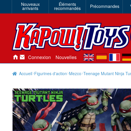
Nouveaux
Éléments
Précommandes
arrivants
recommandés
en
es
fr
de
Connexion
Nouvelles
Accueil
Figurines d'action
Mezco
Teenage Mutant Ninja Tur