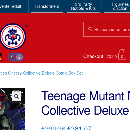
3rd Party
Figurines
Vente réduit
Transformers
Robots & Kits
d'action
Chercher:
Chercher
Checkout
€0.00
0
£
€
tles One:12 Collective Deluxe Comic Box Set
Teenage Mutant N
Collective Delux
🔍
Le
Le
€393.36
€381.07