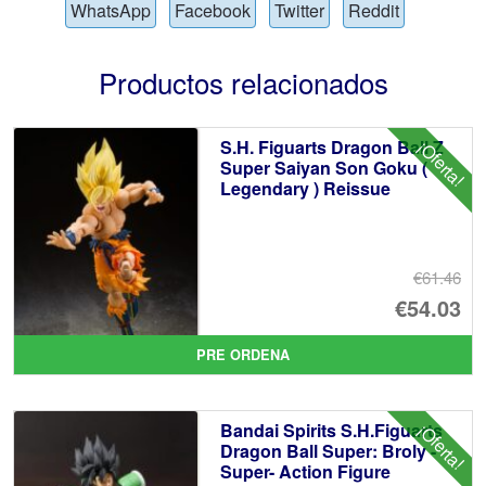
WhatsApp
Facebook
Twitter
Reddit
Productos relacionados
S.H. Figuarts Dragon Ball Z
¡Oferta!
Super Saiyan Son Goku (
Legendary ) Reissue
€61.46
El
€54.03
pr
El
PRE ORDENA
or
pr
er
ac
Bandai Spirits S.H.Figuarts
¡Oferta!
€6
es
Dragon Ball Super: Broly -
Super- Action Figure
€5