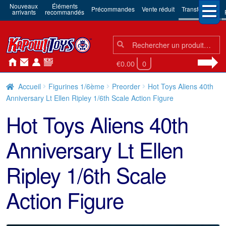
Nouveaux
Éléments
Précommandes
Vente réduit
Transformers
arrivants
recommandés
Chercher:
Chercher
€0.00
0
Accueil
Figurines 1/6ème
Preorder
Hot Toys Aliens 40th
Anniversary Lt Ellen Ripley 1/6th Scale Action Figure
Hot Toys Aliens 40th
Anniversary Lt Ellen
Ripley 1/6th Scale
Action Figure