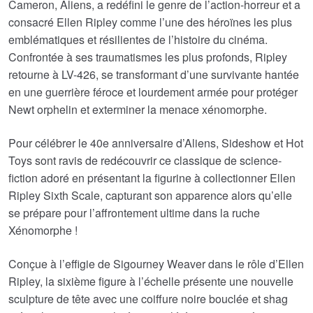
Cameron, Aliens, a redéfini le genre de l’action-horreur et a
était :
est :
consacré Ellen Ripley comme l’une des héroïnes les plus
emblématiques et résilientes de l’histoire du cinéma.
€399.56.
€356.48.
Confrontée à ses traumatismes les plus profonds, Ripley
retourne à LV-426, se transformant d’une survivante hantée
en une guerrière féroce et lourdement armée pour protéger
Newt orphelin et exterminer la menace xénomorphe.
Pour célébrer le 40e anniversaire d’Aliens, Sideshow et Hot
Toys sont ravis de redécouvrir ce classique de science-
fiction adoré en présentant la figurine à collectionner Ellen
Ripley Sixth Scale, capturant son apparence alors qu’elle
se prépare pour l’affrontement ultime dans la ruche
Xénomorphe !
Conçue à l’effigie de Sigourney Weaver dans le rôle d’Ellen
Ripley, la sixième figure à l’échelle présente une nouvelle
sculpture de tête avec une coiffure noire bouclée et shag