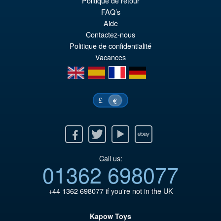
Politique de retour
El
€61.41
FAQ’s
pr
El
Aide
PRE ORDENA
Contactez-nous
or
pr
Politique de confidentialité
er
ac
Vacances
€7
es
en
es
fr
de
€6
£
€
Facebook
Twitter
Youtube
Ebay
Call us:
01362 698077
+44 1362 698077
if you're not in the UK
Kapow Toys