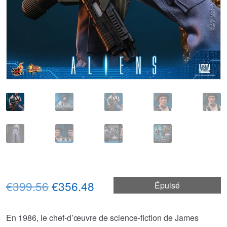
Le
Le
€399.56
€356.48
Épuisé
prix
prix
En 1986, le chef-d’œuvre de science-fiction de James
initial
actuel