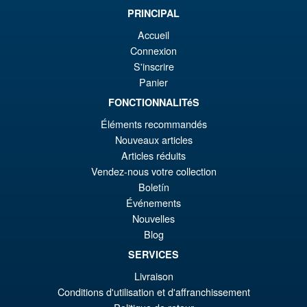
or
pr
PRINCIPAL
er
ac
Accueil
Bandai S.H.Figuarts One
¡Oferta!
€8
es
Connexion
Piece Shanks Summit War of
S'inscrire
Marineford Action Figure
€7
Panier
FONCTIONNALITéS
€86.05
Éléments recommandés
El
€67.56
Nouveaux articles
Articles réduits
pr
El
Vendez-nous votre collection
PRE ORDENA
or
pr
Boletín
Événements
er
ac
Nouvelles
S.H.Figuarts Rei Ayanami
¡Oferta!
€8
es
Neon Genesis Evangelion
Blog
Action Figure ( Reissue )
€6
SERVICES
Livraison
Conditions d'utilisation et d'affranchissement
€79.90