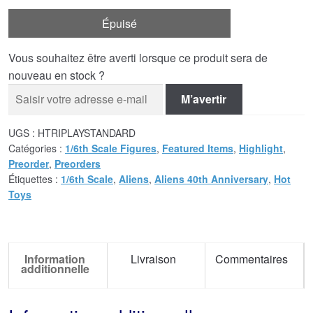
Épuisé
Vous souhaitez être averti lorsque ce produit sera de
nouveau en stock ?
M’avertir
UGS :
HTRIPLAYSTANDARD
Catégories :
1/6th Scale Figures
,
Featured Items
,
Highlight
,
Preorder
,
Preorders
Étiquettes :
1/6th Scale
,
Aliens
,
Aliens 40th Anniversary
,
Hot
Toys
Information
Livraison
Commentaires
additionnelle