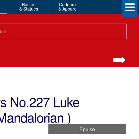
Bustes
Cadeaux
& Statues
& Apparel
s No.227 Luke
Mandalorian )
Épuisé