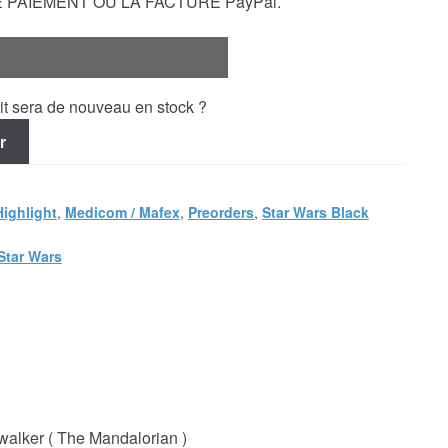
E PAIEMENT OU LA FACTURE PayPal.
uit sera de nouveau en stock ?
r
Highlight
,
Medicom / Mafex
,
Preorders
,
Star Wars Black
Star Wars
lker ( The Mandalorian )