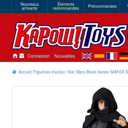
Nouveaux
Éléments
Précommandes
arrivants
recommandés
en
es
fr
de
Connexion
Nouvelles
Accueil
Figurines d'action
Star Wars Black Series
MAFEX St