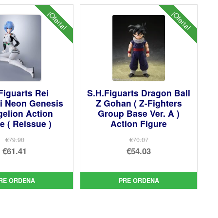
¡Oferta!
¡Oferta!
Figuarts Rei
S.H.Figuarts Dragon Ball
i Neon Genesis
Z Gohan ( Z-Fighters
elion Action
Group Base Ver. A )
e ( Reissue )
Action Figure
€79.90
€70.07
El
El
€61.41
€54.03
precio
El
precio
El
original
precio
original
precio
RE ORDENA
PRE ORDENA
era:
actual
era:
actual
€79.90.
es:
€70.07.
es:
€61.41.
€54.03.