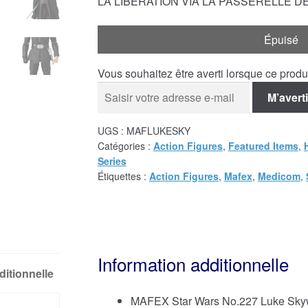
LA LIBÉRATION VIA LA PASSERELLE D
Épuisé
Vous souhaitez être averti lorsque ce prod
M’averti
UGS :
MAFLUKESKY
Catégories :
Action Figures
,
Featured Items
,
Series
Étiquettes :
Action Figures
,
Mafex
,
Medicom
,
Information additionnelle
ditionnelle
MAFEX Star Wars No.227 Luke Skywa