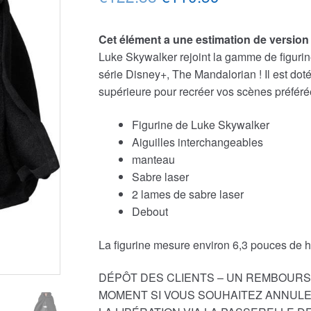
prix
prix
Cet élément a une estimation de version
initial
actuel
Luke Skywalker rejoint la gamme de figurin
était :
est :
série Disney+, The Mandalorian ! Il est doté
supérieure pour recréer vos scènes préférée
€122.88.
€110.59.
Figurine de Luke Skywalker
Aiguilles interchangeables
manteau
Sabre laser
2 lames de sabre laser
Debout
La figurine mesure environ 6,3 pouces de h
DÉPÔT DES CLIENTS – UN REMBOURS
MOMENT SI VOUS SOUHAITEZ ANNULER