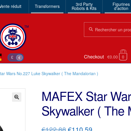
3rd Party
Figurines
Vente réduit
Transformers
Robots & Kits
d'action
Chercher:
Chercher
Checkout
€0.00
0
£
€
ar Wars No.227 Luke Skywalker ( The Mandalorian )
MAFEX Star War
Skywalker ( The 
🔍
Le
Le
€122.88
€110.59