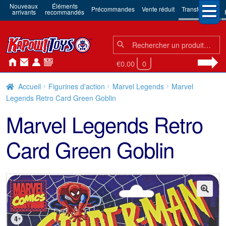
Nouveaux
Éléments
Précommandes
Vente réduit
Transformers
arrivants
recommandés
Chercher:
Chercher
€0.00
0
Accueil
Figurines d'action
Marvel Legends
Marvel
Legends Retro Card Green Goblin
Marvel Legends Retro
Card Green Goblin
🔍