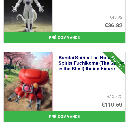
€43.02
Le
€36.82
pr
Le
PRÉ COMMANDE
ini
pr
éta
ac
Promo !
Bandai Spirits The Robot
€4
es
Spirits Fuchikoma (The Ghost
in the Shell) Action Figure
€3
€135.23
Le
€110.59
pr
Le
PRÉ COMMANDE
ini
pr