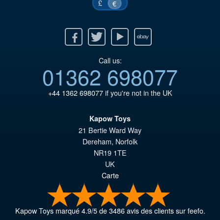
£
€
Facebook
Twitter
Youtube
Ebay
Call us:
01362 698077
+44 1362 698077
if you're not in the UK
Kapow Toys
21 Bertie Ward Way
Dereham
,
Norfolk
NR19 1TE
UK
Carte
Kapow Toys
marqué
4.9
/
5
de
3486
avis des clients sur feefo.