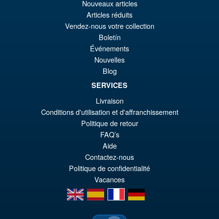
Le
€61.41
Nouveaux articles
Articles réduits
pr
Le
Vendez-nous votre collection
PRÉ COMMANDE
ini
pr
Boletín
Événements
éta
ac
Promo !
Nouvelles
S.H.Figuarts My Hero
€7
es
Academia Dark Deku Action
Blog
Figure
€6
SERVICES
Livraison
Conditions d'utilisation et d'affranchissement
€98.34
Politique de retour
Le
€86.00
FAQ’s
pr
Le
Aide
PRÉ COMMANDE
Contactez-nous
ini
pr
Politique de confidentialité
éta
ac
Vacances
€9
es
en
es
fr
de
€8