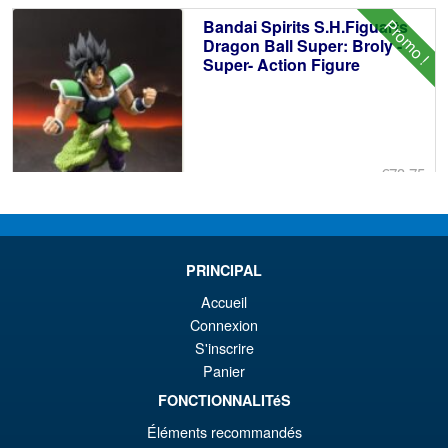
éta
ac
Promo !
Bandai Spirits S.H.Figuarts
€1
es
Dragon Ball Super: Broly -
Super- Action Figure
€1
€73.75
Le
€61.41
pr
Le
PRÉ COMMANDE
ini
pr
PRINCIPAL
éta
ac
Accueil
Promo !
S.H.Figuarts Rei Ayanami
€7
es
Connexion
Neon Genesis Evangelion
S'inscrire
Action Figure ( Reissue )
€6
Panier
FONCTIONNALITéS
€79.90
Éléments recommandés